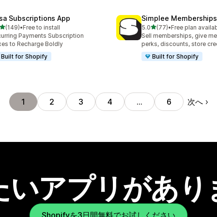
sa Subscriptions App
Simplee Memberships 
5つ星中
5つ星中
(149)
•
Free to install
5.0
(77)
•
Free plan availa
計レビュー数：149件
合計レビュー数：77件
urring Payments Subscription
Sell memberships, give m
es to Recharge Boldly
perks, discounts, store cre
Built for Shopify
Built for Shopify
次へ
1
2
3
4
…
6
たいアプリがあり
Shopifyを3日間無料でお試しください