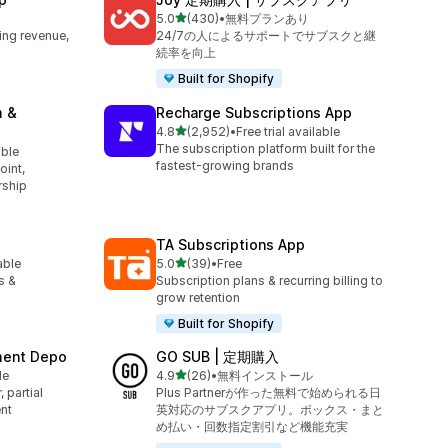
5つ星中
5.0
(430)
•
無料プランあり
合計レビュー数：430件
ing revenue,
24/7の人によるサポートでサブスクと継
続率を向上
Built for Shopify
m &
Recharge Subscriptions App
5つ星中
4.8
(2,952)
•
Free trial available
合計レビュー数：2952件
The subscription platform built for the
able
fastest-growing brands
oint,
rship
TA Subscriptions App
5つ星中
able
5.0
(39)
•
Free
合計レビュー数：39件
s &
Subscription plans & recurring billing to
grow retention
Built for Shopify
yment Depo
GO SUB | 定期購入
5つ星中
le
4.9
(26)
•
無料インストール
合計レビュー数：26件
 partial
Plus Partnerが作った無料で始められる日
nt
英対応のサブスクアプリ。ボックス・まと
め払い・回数指定割引など機能充実