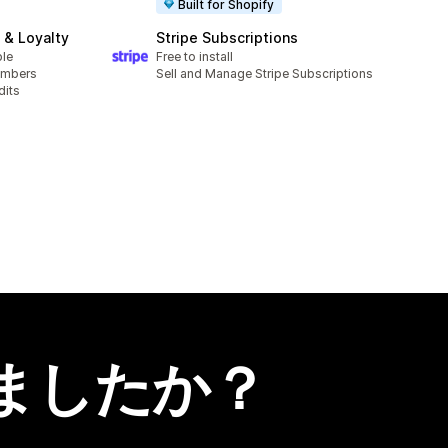
Built for Shopify
& Loyalty
Stripe Subscriptions
ble
Free to install
embers
Sell and Manage Stripe Subscriptions
dits
ましたか？