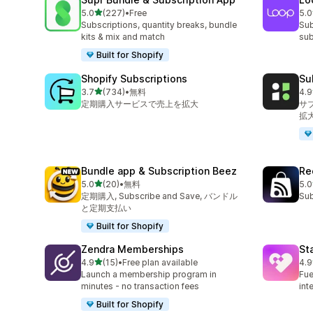
5つ星中
5.0
(227)
•
Free
5.0
合計レビュー数：227件
合
Subscriptions, quantity breaks, bundle
Sub
kits & mix and match
sub
Built for Shopify
Shopify Subscriptions
Su
5つ星中
3.7
(734)
•
無料
4.9
合計レビュー数：734件
合
定期購入サービスで売上を拡大
サ
拡
Bundle app & Subscription Beez
Re
5つ星中
5.0
(20)
•
無料
5.0
合計レビュー数：20件
合
定期購入, Subscribe and Save, バンドル
Sub
と定期支払い
Built for Shopify
Zendra Memberships
St
5つ星中
4.9
(15)
•
Free plan available
4.9
合計レビュー数：15件
合
Launch a membership program in
Fue
minutes - no transaction fees
int
Built for Shopify