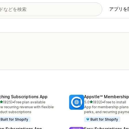
アプリを
ching Subscriptions App
Appstle℠ Membership
5つ星中
5つ星中
(825)
•
Free plan available
5.0
(832)
•
Free to install
計レビュー数：825件
合計レビュー数：832件
w recurring revenue with flexible
App for membership plan
duct subscriptions
perks, and recurring paym
Built for Shopify
Built for Shopify
op Subscriptions App
Easy Subscriptions Ap