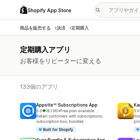
Shopify App Store
商品を販売する
決済
定期購入
定期購入アプリ
お客様をリピーターに変える
133個のアプリ
Appstle℠ Subscriptions App
Ka
5つ星中
5.0
(8,136)
•
Free plan available
5.0
合計レビュー数：8136件
合
Retain customers with subscriptions,
Gro
subscription box, bundles
pro
Built for Shopify
Supr Bundle & Subscription App
Lo