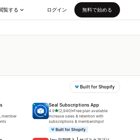
閲覧する
ログイン
無料で始める
Built for Shopify
s
Seal Subscriptions App
5つ星中
4.9
(2,940)
•
Free plan available
合計レビュー数：2940件
s, member
Increase sales & retention with
ents
subscriptions & memberships!
Built for Shopify
p
Joy 定期購入 | サブスクアプリ