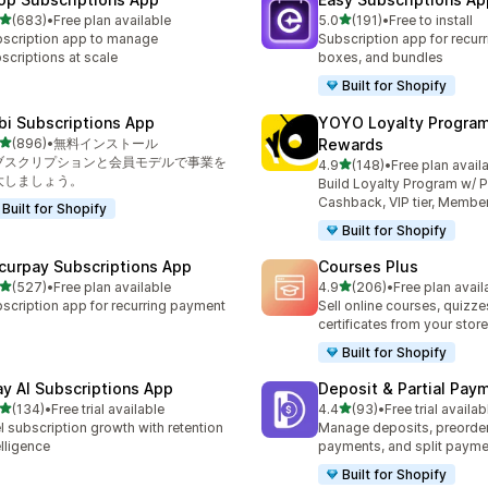
5つ星中
5つ星中
(683)
•
Free plan available
5.0
(191)
•
Free to install
計レビュー数：683件
合計レビュー数：191件
scription app to manage
Subscription app for recurr
scriptions at scale
boxes, and bundles
Built for Shopify
bi Subscriptions App
YOYO Loyalty Progra
5つ星中
(896)
•
無料インストール
Rewards
計レビュー数：896件
ブスクリプションと会員モデルで事業を
5つ星中
4.9
(148)
•
Free plan avail
合計レビュー数：148件
大しましょう。
Build Loyalty Program w/ P
Cashback, VIP tier, Membe
Built for Shopify
Built for Shopify
curpay Subscriptions App
Courses Plus
5つ星中
5つ星中
(527)
•
Free plan available
4.9
(206)
•
Free plan avail
計レビュー数：527件
合計レビュー数：206件
scription app for recurring payment
Sell online courses, quizze
certificates from your store
Built for Shopify
ay AI Subscriptions App
Deposit & Partial Pa
5つ星中
5つ星中
(134)
•
Free trial available
4.4
(93)
•
Free trial availab
計レビュー数：134件
合計レビュー数：93件
l subscription growth with retention
Manage deposits, preorder,
elligence
payments, and split payme
Built for Shopify