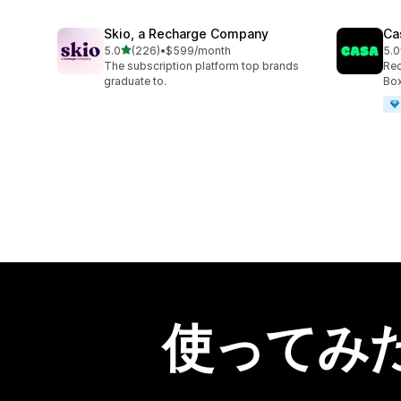
Skio, a Recharge Company
Ca
5つ星中
5.0
(226)
•
$599/month
5.0
合計レビュー数：226件
合
The subscription platform top brands
Rec
graduate to.
Box
使ってみ