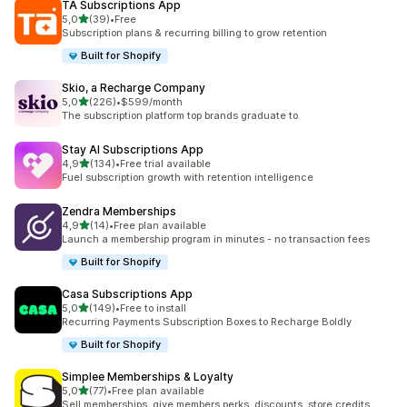
TA Subscriptions App
av 5 stjerner
5,0
(39)
•
Free
Totalt 39 omtaler
Subscription plans & recurring billing to grow retention
Built for Shopify
Skio, a Recharge Company
av 5 stjerner
5,0
(226)
•
$599/month
Totalt 226 omtaler
The subscription platform top brands graduate to.
Stay AI Subscriptions App
av 5 stjerner
4,9
(134)
•
Free trial available
Totalt 134 omtaler
Fuel subscription growth with retention intelligence
Zendra Memberships
av 5 stjerner
4,9
(14)
•
Free plan available
Totalt 14 omtaler
Launch a membership program in minutes - no transaction fees
Built for Shopify
Casa Subscriptions App
av 5 stjerner
5,0
(149)
•
Free to install
Totalt 149 omtaler
Recurring Payments Subscription Boxes to Recharge Boldly
Built for Shopify
Simplee Memberships & Loyalty
av 5 stjerner
5,0
(77)
•
Free plan available
Totalt 77 omtaler
Sell memberships, give members perks, discounts, store credits