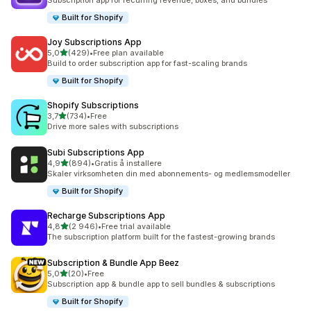
Subscription app for recurring revenue, boxes, and bundles
Built for Shopify
Joy Subscriptions App
av 5 stjerner
5,0
(429)
•
Free plan available
Totalt 429 omtaler
Build to order subscription app for fast-scaling brands
Built for Shopify
Shopify Subscriptions
av 5 stjerner
3,7
(734)
•
Free
Totalt 734 omtaler
Drive more sales with subscriptions
Subi Subscriptions App
av 5 stjerner
4,9
(894)
•
Gratis å installere
Totalt 894 omtaler
Skaler virksomheten din med abonnements- og medlemsmodeller
Built for Shopify
Recharge Subscriptions App
av 5 stjerner
4,8
(2 946)
•
Free trial available
Totalt 2946 omtaler
The subscription platform built for the fastest-growing brands
Subscription & Bundle App Beez
av 5 stjerner
5,0
(20)
•
Free
Totalt 20 omtaler
Subscription app & bundle app to sell bundles & subscriptions
Built for Shopify