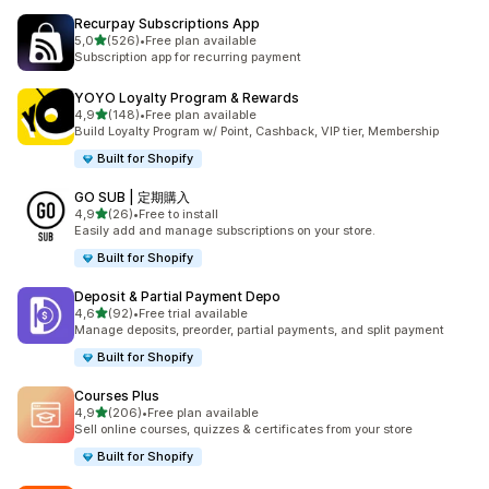
Recurpay Subscriptions App
av 5 stjerner
5,0
(526)
•
Free plan available
Totalt 526 omtaler
Subscription app for recurring payment
YOYO Loyalty Program & Rewards
av 5 stjerner
4,9
(148)
•
Free plan available
Totalt 148 omtaler
Build Loyalty Program w/ Point, Cashback, VIP tier, Membership
Built for Shopify
GO SUB | 定期購入
av 5 stjerner
4,9
(26)
•
Free to install
Totalt 26 omtaler
Easily add and manage subscriptions on your store.
Built for Shopify
Deposit & Partial Payment Depo
av 5 stjerner
4,6
(92)
•
Free trial available
Totalt 92 omtaler
Manage deposits, preorder, partial payments, and split payment
Built for Shopify
Courses Plus
av 5 stjerner
4,9
(206)
•
Free plan available
Totalt 206 omtaler
Sell online courses, quizzes & certificates from your store
Built for Shopify