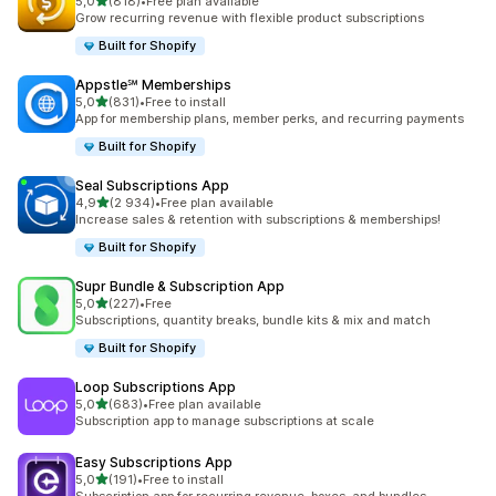
av 5 stjerner
5,0
(818)
•
Free plan available
Totalt 818 omtaler
Grow recurring revenue with flexible product subscriptions
Built for Shopify
Appstle℠ Memberships
av 5 stjerner
5,0
(831)
•
Free to install
Totalt 831 omtaler
App for membership plans, member perks, and recurring payments
Built for Shopify
Seal Subscriptions App
av 5 stjerner
4,9
(2 934)
•
Free plan available
Totalt 2934 omtaler
Increase sales & retention with subscriptions & memberships!
Built for Shopify
Supr Bundle & Subscription App
av 5 stjerner
5,0
(227)
•
Free
Totalt 227 omtaler
Subscriptions, quantity breaks, bundle kits & mix and match
Built for Shopify
Loop Subscriptions App
av 5 stjerner
5,0
(683)
•
Free plan available
Totalt 683 omtaler
Subscription app to manage subscriptions at scale
Easy Subscriptions App
av 5 stjerner
5,0
(191)
•
Free to install
Totalt 191 omtaler