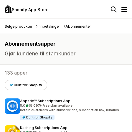
Shopify App Store
Selge produkter
Innbetalinger
Abonnementer
Abonnementsapper
Gjør kundene til stamkunder.
133 apper
Built for Shopify
Appstle℠ Subscriptions App
av 5 stjerner
5,0
(8 097)
•
Free plan available
Totalt 8097 omtaler
Retain customers with subscriptions, subscription box, bundles
Built for Shopify
Kaching Subscriptions App