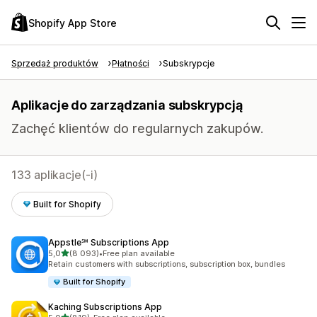
Shopify App Store
Sprzedaż produktów
Płatności
Subskrypcje
Aplikacje do zarządzania subskrypcją
Zachęć klientów do regularnych zakupów.
133 aplikacje(-i)
Built for Shopify
Appstle℠ Subscriptions App
na 5 gwiazdek
5,0
(8 093)
•
Free plan available
Łączna liczba recenzji: 8093
Retain customers with subscriptions, subscription box, bundles
Built for Shopify
Kaching Subscriptions App