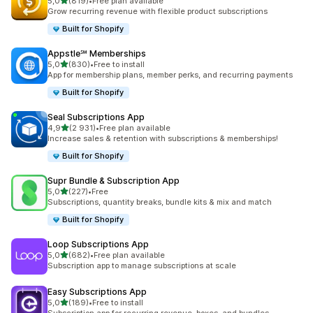
na 5 gwiazdek
5,0
(819)
•
Free plan available
Łączna liczba recenzji: 819
Grow recurring revenue with flexible product subscriptions
Built for Shopify
Appstle℠ Memberships
na 5 gwiazdek
5,0
(830)
•
Free to install
Łączna liczba recenzji: 830
App for membership plans, member perks, and recurring payments
Built for Shopify
Seal Subscriptions App
na 5 gwiazdek
4,9
(2 931)
•
Free plan available
Łączna liczba recenzji: 2931
Increase sales & retention with subscriptions & memberships!
Built for Shopify
Supr Bundle & Subscription App
na 5 gwiazdek
5,0
(227)
•
Free
Łączna liczba recenzji: 227
Subscriptions, quantity breaks, bundle kits & mix and match
Built for Shopify
Loop Subscriptions App
na 5 gwiazdek
5,0
(682)
•
Free plan available
Łączna liczba recenzji: 682
Subscription app to manage subscriptions at scale
Easy Subscriptions App
na 5 gwiazdek
5,0
(189)
•
Free to install
Łączna liczba recenzji: 189