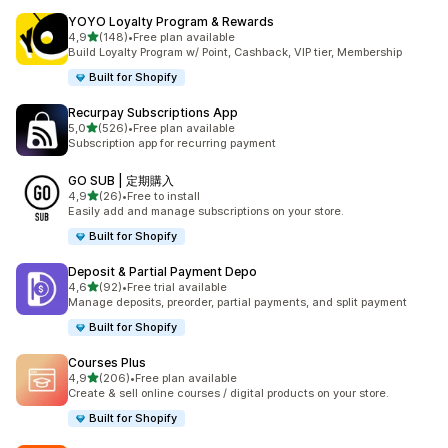
YOYO Loyalty Program & Rewards
na 5 gwiazdek
4,9
(148)
•
Free plan available
Łączna liczba recenzji: 148
Build Loyalty Program w/ Point, Cashback, VIP tier, Membership
Built for Shopify
Recurpay Subscriptions App
na 5 gwiazdek
5,0
(526)
•
Free plan available
Łączna liczba recenzji: 526
Subscription app for recurring payment
GO SUB | 定期購入
na 5 gwiazdek
4,9
(26)
•
Free to install
Łączna liczba recenzji: 26
Easily add and manage subscriptions on your store.
Built for Shopify
Deposit & Partial Payment Depo
na 5 gwiazdek
4,6
(92)
•
Free trial available
Łączna liczba recenzji: 92
Manage deposits, preorder, partial payments, and split payment
Built for Shopify
Courses Plus
na 5 gwiazdek
4,9
(206)
•
Free plan available
Łączna liczba recenzji: 206
Create & sell online courses / digital products on your store.
Built for Shopify