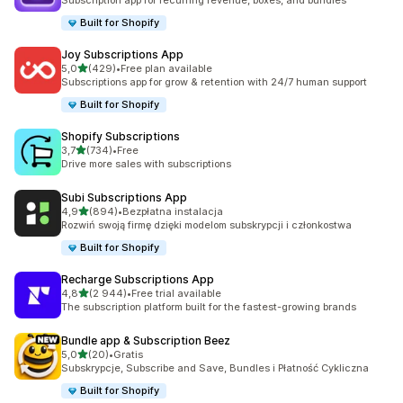
Subscription app for recurring revenue, boxes, and bundles
Built for Shopify
Joy Subscriptions App
na 5 gwiazdek
5,0
(429)
•
Free plan available
Łączna liczba recenzji: 429
Subscriptions app for grow & retention with 24/7 human support
Built for Shopify
Shopify Subscriptions
na 5 gwiazdek
3,7
(734)
•
Free
Łączna liczba recenzji: 734
Drive more sales with subscriptions
Subi Subscriptions App
na 5 gwiazdek
4,9
(894)
•
Bezpłatna instalacja
Łączna liczba recenzji: 894
Rozwiń swoją firmę dzięki modelom subskrypcji i członkostwa
Built for Shopify
Recharge Subscriptions App
na 5 gwiazdek
4,8
(2 944)
•
Free trial available
Łączna liczba recenzji: 2944
The subscription platform built for the fastest-growing brands
Bundle app & Subscription Beez
na 5 gwiazdek
5,0
(20)
•
Gratis
Łączna liczba recenzji: 20
Subskrypcje, Subscribe and Save, Bundles i Płatność Cykliczna
Built for Shopify