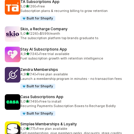
TA Subscriptions App
na 5 gwiazdek
5,0
(39)
•
Free
Łączna liczba recenzji: 39
Subscription plans & recurring billing to grow retention
Built for Shopify
Skio, a Recharge Company
na 5 gwiazdek
5,0
(226)
•
$599/month
Łączna liczba recenzji: 226
The subscription platform top brands graduate to.
Stay AI Subscriptions App
na 5 gwiazdek
4,9
(134)
•
Free trial available
Łączna liczba recenzji: 134
Fuel subscription growth with retention intelligence
Zendra Memberships
na 5 gwiazdek
4,9
(14)
•
Free plan available
Łączna liczba recenzji: 14
Launch a membership program in minutes - no transaction fees
Built for Shopify
Casa Subscriptions App
na 5 gwiazdek
5,0
(149)
•
Free to install
Łączna liczba recenzji: 149
Recurring Payments Subscription Boxes to Recharge Boldly
Built for Shopify
Simplee Memberships & Loyalty
na 5 gwiazdek
5,0
(77)
•
Free plan available
Łączna liczba recenzji: 77
Sell memberships, give members perks, discounts, store credits