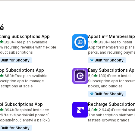
né
ching Subscriptions App
Appstle℠ Membership
z 5 hvězd
z 5 hvězd
(820)
•
Free plan available
5,0
(830)
•
Free to install
kový počet recenzí: 820
Celkový počet recenzí: 83
w recurring revenue with flexible
App for membership plan
duct subscriptions
perks, and recurring paym
Built for Shopify
Built for Shopify
op Subscriptions App
Easy Subscriptions Ap
z 5 hvězd
z 5 hvězd
(683)
•
Free plan available
5,0
(189)
•
Free to install
kový počet recenzí: 683
Celkový počet recenzí: 18
scription app to manage
Subscription app for recurr
scriptions at scale
boxes, and bundles
Built for Shopify
bi Subscriptions App
Recharge Subscriptio
z 5 hvězd
z 5 hvězd
(894)
•
Bezplatná instalace
4,8
(2 944)
•
Free trial ava
kový počet recenzí: 894
Celkový počet recenzí: 29
šiřte své podnikání pomocí
The subscription platform b
dplatného, členství a balíčků
fastest-growing brands
Built for Shopify