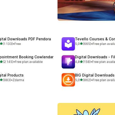
gital Downloads PDF Pendora
Tevello Courses & Co
z 5 hvězd
z 5 hvězd
(1 133)
•
Free
5,0
(665)
•
Free plan avail
kový počet recenzí: 1133
Celkový počet recenzí: 66
pointment Booking Cowlendar
Digital Downloads ‑ Fi
z 5 hvězd
z 5 hvězd
(2 145)
•
Free plan available
4,8
(158)
•
Free plan avail
kový počet recenzí: 2145
Celkový počet recenzí: 15
gital Products
BIG Digital Downloads
z 5 hvězd
z 5 hvězd
(983)
•
Zdarma
5,0
(862)
•
Free plan avail
kový počet recenzí: 983
Celkový počet recenzí: 86