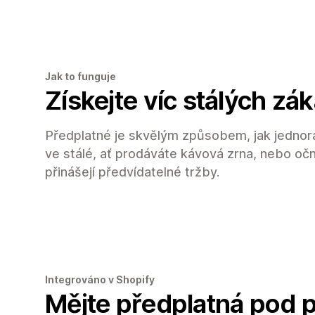
Jak to funguje
Získejte víc stálých zá
Předplatné je skvělým způsobem, jak jednor
ve stálé, ať prodáváte kávová zrna, nebo očn
přinášejí předvídatelné tržby.
Integrováno v Shopify
Mějte předplatná pod 