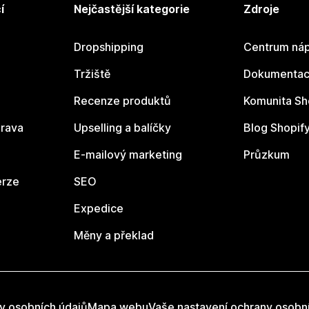
í
Nejčastější kategorie
Zdroje
Dropshipping
Centrum náp
Tržiště
Dokumentace
Recenze produktů
Komunita Sh
rava
Upselling a balíčky
Blog Shopif
E-mailový marketing
Průzkum
erze
SEO
Expedice
Měny a překlad
y osobních údajů
Mapa webu
Vaše nastavení ochrany osobn