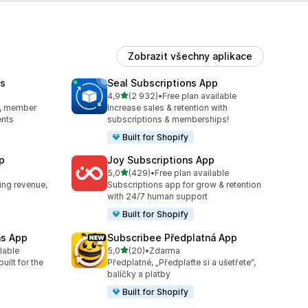
Zobrazit všechny aplikace
s
Seal Subscriptions App
z 5 hvězd
4,9
(2 932)
•
Free plan available
0
Celkový počet recenzí: 2932
s, member
Increase sales & retention with
ents
subscriptions & memberships!
Built for Shopify
p
Joy Subscriptions App
z 5 hvězd
5,0
(429)
•
Free plan available
9
Celkový počet recenzí: 429
ing revenue,
Subscriptions app for grow & retention
with 24/7 human support
Built for Shopify
ns App
Subscribee Předplatná App
z 5 hvězd
ilable
5,0
(20)
•
Zdarma
44
Celkový počet recenzí: 20
uilt for the
Předplatné, „Předplaťte si a ušetřete“,
balíčky a platby
Built for Shopify