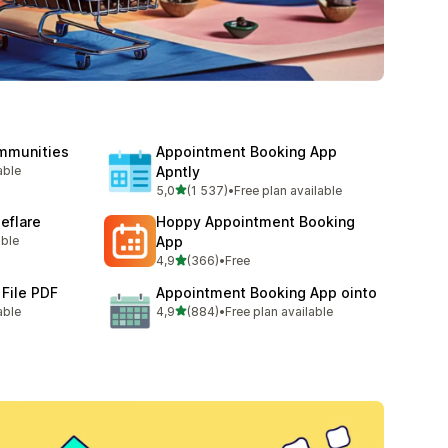
mmunities
Appointment Booking App
able
Apntly
5
z 5 hvězd
5,0
(1 537)
•
Free plan available
Celkový počet recenzí: 1537
leflare
Hoppy Appointment Booking
able
App
8
z 5 hvězd
4,9
(366)
•
Free
Celkový počet recenzí: 366
 File PDF
Appointment Booking App ointo
z 5 hvězd
able
4,9
(884)
•
Free plan available
2
Celkový počet recenzí: 884