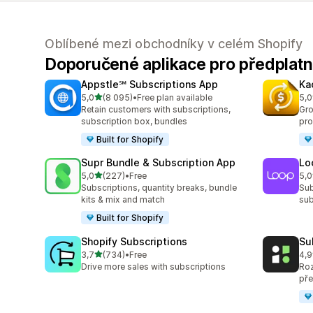
Oblíbené mezi obchodníky v celém Shopify
Doporučené aplikace pro předplat
Appstle℠ Subscriptions App
Ka
z 5 hvězd
5,0
(8 095)
•
Free plan available
5,0
Celkový počet recenzí: 8095
Cel
Retain customers with subscriptions,
Gro
subscription box, bundles
pro
Built for Shopify
Supr Bundle & Subscription App
Lo
z 5 hvězd
5,0
(227)
•
Free
5,0
Celkový počet recenzí: 227
Cel
Subscriptions, quantity breaks, bundle
Sub
kits & mix and match
sub
Built for Shopify
Shopify Subscriptions
Su
z 5 hvězd
3,7
(734)
•
Free
4,9
Celkový počet recenzí: 734
Cel
Drive more sales with subscriptions
Roz
pře