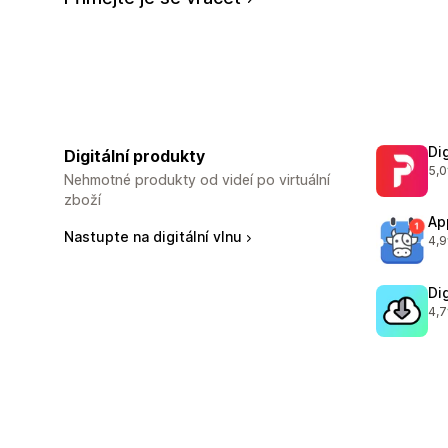
Di
Digitální produkty
5,0
Cel
Nehmotné produkty od videí po virtuální
zboží
Ap
Nastupte na digitální vlnu
4,9
Cel
Di
4,7
Cel