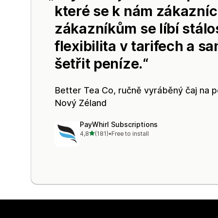
které se k nám zákazníci
zákazníkům se líbí stál
flexibilita v tarifech a
šetřit peníze.
Better Tea Co
, ručně vyráběný čaj na 
Nový Zéland
PayWhirl Subscriptions
z 5 hvězd
4,8
(181)
•
Free to install
Celkový počet recenzí: 181