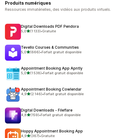
Produits numériques
Ressources immatérielles, des vidéos aux produits virtuels.
Digital Downloads PDF Pendora
étoile(s) sur 5
5,0
(1 133)
•
Gratuite
1133 avis au total
Tevello Courses & Communities
étoile(s) sur 5
5,0
(666)
•
Forfait gratuit disponible
666 avis au total
Appointment Booking App Apntly
étoile(s) sur 5
5,0
(1 538)
•
Forfait gratuit disponible
1538 avis au total
Appointment Booking Cowlendar
étoile(s) sur 5
4,9
(2 146)
•
Forfait gratuit disponible
2146 avis au total
Digital Downloads ‑ Fileflare
étoile(s) sur 5
4,8
(159)
•
Forfait gratuit disponible
159 avis au total
Hoppy Appointment Booking App
étoile(s) sur 5
4,9
(367)
•
Gratuite
367 avis au total