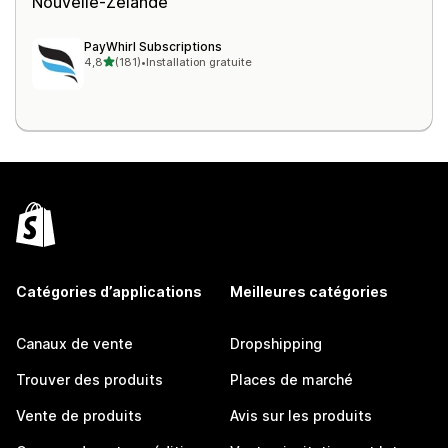
Nouvelle-Zélande
PayWhirl Subscriptions
étoile(s) sur 5
4,8
(181)
•
Installation gratuite
181 avis au total
Catégories d’applications
Meilleures catégories
Canaux de vente
Dropshipping
Trouver des produits
Places de marché
Vente de produits
Avis sur les produits