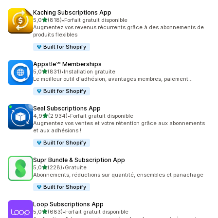
Kaching Subscriptions App
étoile(s) sur 5
5,0
(818)
•
Forfait gratuit disponible
818 avis au total
Augmentez vos revenus récurrents grâce à des abonnements de
produits flexibles
Built for Shopify
Appstle℠ Memberships
étoile(s) sur 5
5,0
(831)
•
Installation gratuite
831 avis au total
Le meilleur outil d'adhésion, avantages membres, paiement...
Built for Shopify
Seal Subscriptions App
étoile(s) sur 5
4,9
(2 934)
•
Forfait gratuit disponible
2934 avis au total
Augmentez vos ventes et votre rétention grâce aux abonnements
et aux adhésions !
Built for Shopify
Supr Bundle & Subscription App
étoile(s) sur 5
5,0
(228)
•
Gratuite
228 avis au total
Abonnements, réductions sur quantité, ensembles et panachage
Built for Shopify
Loop Subscriptions App
étoile(s) sur 5
5,0
(683)
•
Forfait gratuit disponible
683 avis au total