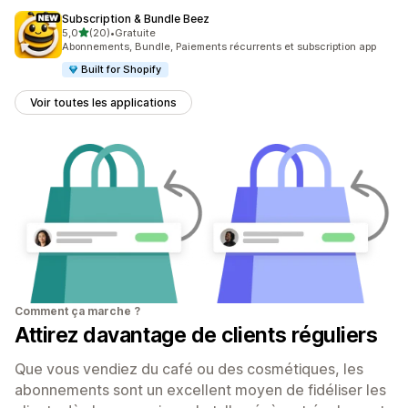
Subscription & Bundle Beez
étoile(s) sur 5
5,0
(20)
•
Gratuite
20 avis au total
Abonnements, Bundle, Paiements récurrents et subscription app
Built for Shopify
Voir toutes les applications
Comment ça marche ?
Attirez davantage de clients réguliers
Que vous vendiez du café ou des cosmétiques, les
abonnements sont un excellent moyen de fidéliser les