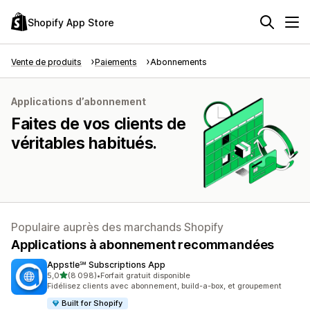
Shopify App Store
Vente de produits
Paiements
Abonnements
Applications d’abonnement
Faites de vos clients de
véritables habitués.
Populaire auprès des marchands Shopify
Applications à abonnement recommandées
Appstle℠ Subscriptions App
étoile(s) sur 5
5,0
(8 098)
•
Forfait gratuit disponible
8098 avis au total
Fidélisez clients avec abonnement, build-a-box, et groupement
Built for Shopify