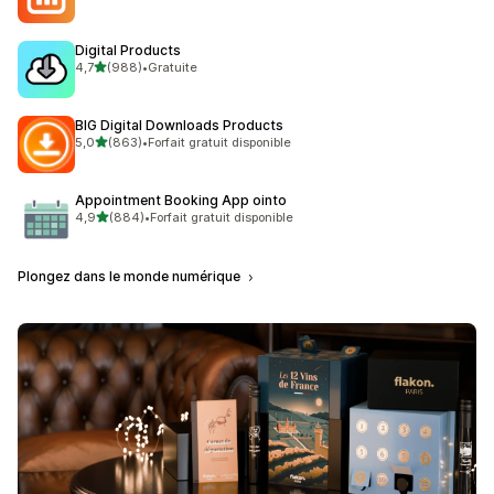
Digital Products
étoile(s) sur 5
4,7
(988)
•
Gratuite
988 avis au total
BIG Digital Downloads Products
étoile(s) sur 5
5,0
(863)
•
Forfait gratuit disponible
863 avis au total
Appointment Booking App ointo
étoile(s) sur 5
4,9
(884)
•
Forfait gratuit disponible
884 avis au total
Plongez dans le monde numérique