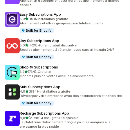
Application d’abonnement pour gérer les abonnements à grande
échelle
Easy Subscriptions App
étoile(s) sur 5
5,0
(191)
•
Installation gratuite
191 avis au total
Abonnements et offres groupées pour fidéliser clients
Built for Shopify
Joy Subscriptions App
étoile(s) sur 5
5,0
(429)
•
Forfait gratuit disponible
429 avis au total
Boostez abonnements & rétention avec support humain 24/7
Built for Shopify
Shopify Subscriptions
étoile(s) sur 5
3,7
(734)
•
Gratuite
734 avis au total
Générez plus de ventes avec les abonnements
Subi Subscriptions App
étoile(s) sur 5
4,9
(894)
•
Installation gratuite
894 avis au total
Développez votre entreprise avec des abonnements et adhésions
Built for Shopify
Recharge Subscriptions App
étoile(s) sur 5
4,8
(2 946)
•
Essai gratuit disponible
2946 avis au total
La plateforme d’abonnement conçue pour les marques à la
croissance la plus rapide