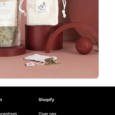
n
Shopify
pcentrum
Over ons