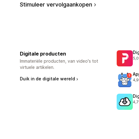
Stimuleer vervolgaankopen
Di
Digitale producten
5,0
113
Immateriële producten, van video's tot
virtuele artikelen.
Ap
Duik in de digitale wereld
4,9
214
Di
4,7
988