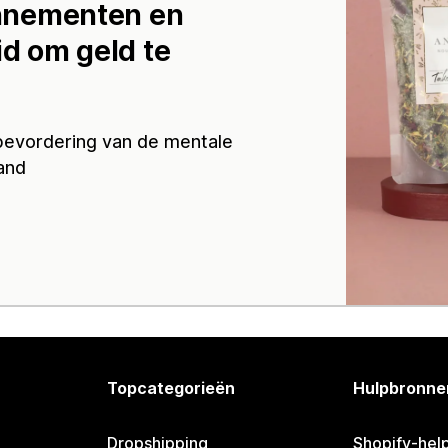
bonnementen en
id om geld te
 bevordering van de mentale
and
Topcategorieën
Hulpbronne
Dropshipping
Shopify-hel