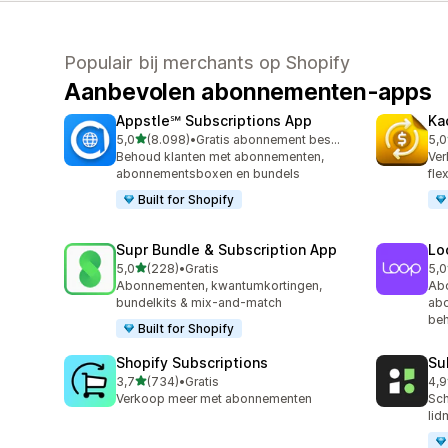
Populair bij merchants op Shopify
Aanbevolen abonnementen-apps
Appstle℠ Subscriptions App
Ka
van 5 sterren
5,0
(8.098)
•
Gratis abonnement beschikbaar
5,0
8098 recensies in totaal
818
Behoud klanten met abonnementen,
Ver
abonnementsboxen en bundels
fle
Built for Shopify
Supr Bundle & Subscription App
Lo
van 5 sterren
5,0
(228)
•
Gratis
5,0
228 recensies in totaal
683
Abonnementen, kwantumkortingen,
Ab
bundelkits & mix-and-match
abo
be
Built for Shopify
Shopify Subscriptions
Su
van 5 sterren
3,7
(734)
•
Gratis
4,9
734 recensies in totaal
894
Verkoop meer met abonnementen
Sch
lid