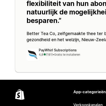
flexibiliteit van hun a
natuurlijk de mogelijkhe
besparen.
Better Tea Co
, zelfgemaakte thee ter
gezondheid en het welzijn, Nieuw-Zeel
PayWhirl Subscriptions
van 5 sterren
4,8
(181)
•
Gratis te installeren
181 recensies in totaal
App-categorieën
Verkoopkanalen