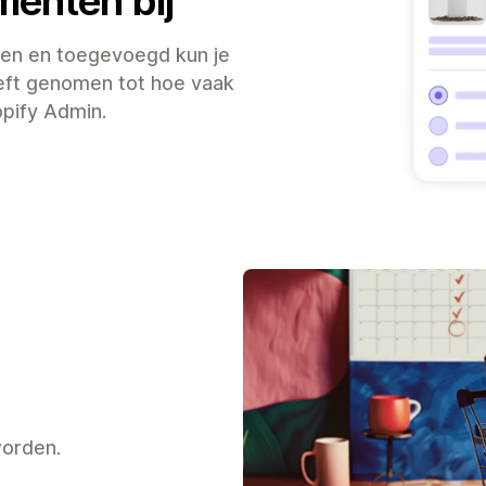
menten bij
en en toegevoegd kun je
eft genomen tot hoe vaak
opify Admin.
worden.