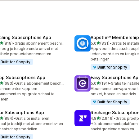
ching Subscriptions App
Appstle℠ Membership
van 5 sterren
van 5 sterren
(818)
•
Gratis abonnement beschikbaar
5,0
(831)
•
Gratis te instal
 recensies in totaal
831 recensies in totaal
hoog je terugkerende omzet met
App voor lidmaatschapspl
xibele productabonnementen
ledenvoordelen en terugk
betalingen
Built for Shopify
Built for Shopify
op Subscriptions App
Easy Subscriptions Ap
van 5 sterren
van 5 sterren
(683)
•
Gratis abonnement beschikbaar
5,0
(191)
•
Gratis te install
 recensies in totaal
191 recensies in totaal
onnementen-app om
Abonnementen-app voor t
nnementen op grote schaal te
omzet, boxen en bundels
heren
Built for Shopify
bi Subscriptions App
Recharge Subscriptio
van 5 sterren
van 5 sterren
(894)
•
Gratis te installeren
4,8
(2.946)
•
 recensies in totaal
2946 recensies in totaal
aal je bedrijf met abonnements- en
Hét abonnementsplatform 
maatschapsmodellen
snelstgroeiende merken
Built for Shopify