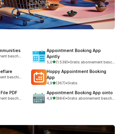
mmunities
Appointment Booking App
Gratis abonnement beschikbaar
Apntly
van 5 sterren
5,0
(1.538)
•
Gratis abonnement beschikbaar
1538 recensies in totaal
leflare
Hoppy Appointment Booking
Gratis abonnement beschikbaar
App
van 5 sterren
4,9
(367)
•
Gratis
367 recensies in totaal
 File PDF
Appointment Booking App ointo
van 5 sterren
Gratis abonnement beschikbaar
4,9
(884)
•
Gratis abonnement beschikbaar
884 recensies in totaal