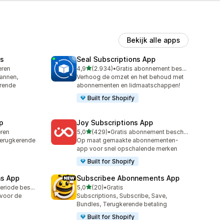
Bekijk alle apps
s
Seal Subscriptions App
van 5 sterren
leren
4,9
(2.934)
•
Gratis abonnement beschikbaar
2934 recensies in totaal
annen,
Verhoog de omzet en het behoud met
erende
abonnementen en lidmaatschappen!
Built for Shopify
p
Joy Subscriptions App
van 5 sterren
eren
5,0
(429)
•
Gratis abonnement beschikbaar
429 recensies in totaal
erugkerende
Op maat gemaakte abonnementen-
app voor snel opschalende merken
Built for Shopify
ns App
Subscribee Abonnements App
van 5 sterren
Gratis proefperiode beschikbaar
5,0
(20)
•
Gratis
20 recensies in totaal
voor de
Subscriptions, Subscribe, Save,
Bundles, Terugkerende betaling
Built for Shopify