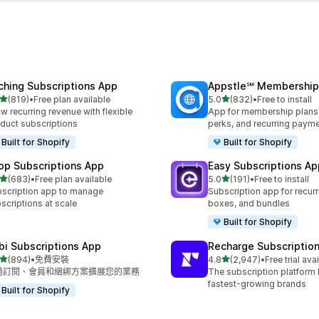
ching Subscriptions App
Appstle℠ Membership
滿分 5 顆星
滿分 5 顆星
(819)
•
Free plan available
5.0
(832)
•
Free to install
 819 則評價
共有 832 則評價
w recurring revenue with flexible
App for membership plan
duct subscriptions
perks, and recurring paym
Built for Shopify
Built for Shopify
op Subscriptions App
Easy Subscriptions Ap
滿分 5 顆星
滿分 5 顆星
(683)
•
Free plan available
5.0
(191)
•
Free to install
 683 則評價
共有 191 則評價
scription app to manage
Subscription app for recurr
scriptions at scale
boxes, and bundles
Built for Shopify
bi Subscriptions App
Recharge Subscriptio
滿分 5 顆星
滿分 5 顆星
(894)
•
免費安裝
4.8
(2,947)
•
Free trial ava
 894 則評價
共有 2947 則評價
過訂閱、會員和綑綁方案擴展您的業務
The subscription platform b
fastest-growing brands
Built for Shopify