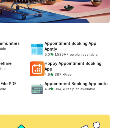
mmunities
Appointment Booking App
able
Apntly
滿分 5 顆星
5.0
(1,539)
•
Free plan available
共有 1539 則評價
leflare
Hoppy Appointment Booking
able
App
滿分 5 顆星
4.9
(367)
•
Free
共有 367 則評價
 File PDF
Appointment Booking App ointo
滿分 5 顆星
able
4.9
(884)
•
Free plan available
共有 884 則評價