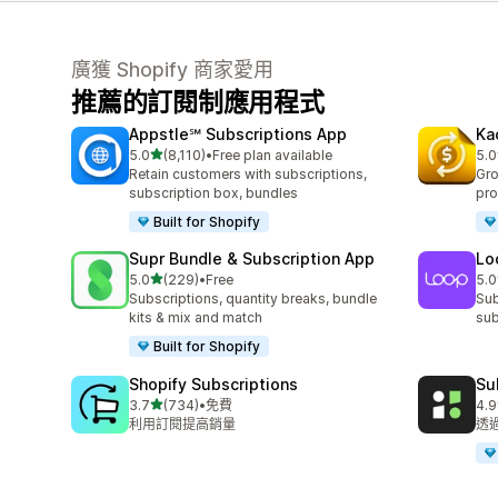
廣獲 Shopify 商家愛用
推薦的訂閱制應用程式
Appstle℠ Subscriptions App
Ka
滿分 5 顆星
5.0
(8,110)
•
Free plan available
5.0
共有 8110 則評價
共有
Retain customers with subscriptions,
Gro
subscription box, bundles
pro
Built for Shopify
Supr Bundle & Subscription App
Lo
滿分 5 顆星
5.0
(229)
•
Free
5.0
共有 229 則評價
共有
Subscriptions, quantity breaks, bundle
Sub
kits & mix and match
sub
Built for Shopify
Shopify Subscriptions
Su
滿分 5 顆星
3.7
(734)
•
免費
4.9
共有 734 則評價
共有
利用訂閱提高銷量
透