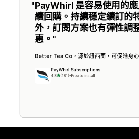
PayWhirl 是容易使用
續回購。持續穩定續訂的
外，訂閱方案也有彈性調
惠。
Better Tea Co
，源於紐西蘭，可促進身
PayWhirl Subscriptions
滿分 5 顆星
4.8
(181)
•
Free to install
共有 181 則評價