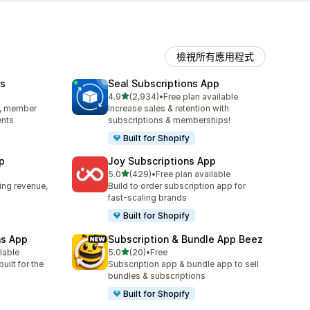
檢視所有應用程式
s
Seal Subscriptions App
滿分 5 顆星
4.9
(2,934)
•
Free plan available
共有 2934 則評價
s, member
Increase sales & retention with
ents
subscriptions & memberships!
Built for Shopify
p
Joy Subscriptions App
滿分 5 顆星
5.0
(429)
•
Free plan available
共有 429 則評價
ing revenue,
Build to order subscription app for
fast-scaling brands
Built for Shopify
ns App
Subscription & Bundle App Beez
滿分 5 顆星
ilable
5.0
(20)
•
Free
共有 20 則評價
uilt for the
Subscription app & bundle app to sell
bundles & subscriptions
Built for Shopify