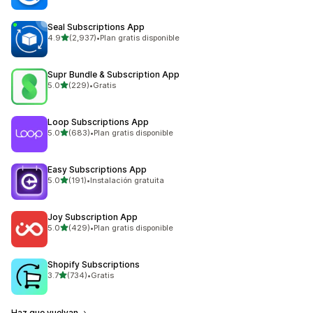
Seal Subscriptions App
de 5 estrellas
4.9
(2,937)
•
Plan gratis disponible
2937 reseñas en total
Supr Bundle & Subscription App
de 5 estrellas
5.0
(229)
•
Gratis
229 reseñas en total
Loop Subscriptions App
de 5 estrellas
5.0
(683)
•
Plan gratis disponible
683 reseñas en total
Easy Subscriptions App
de 5 estrellas
5.0
(191)
•
Instalación gratuita
191 reseñas en total
Joy Subscription App
de 5 estrellas
5.0
(429)
•
Plan gratis disponible
429 reseñas en total
Shopify Subscriptions
de 5 estrellas
3.7
(734)
•
Gratis
734 reseñas en total
Haz que vuelvan