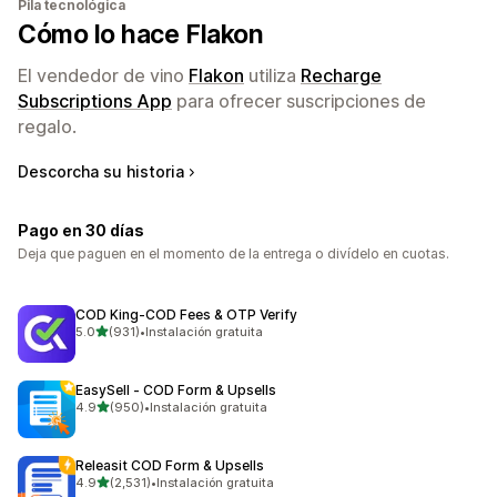
Pila tecnológica
Cómo lo hace Flakon
El vendedor de vino
Flakon
utiliza
Recharge
Subscriptions App
para ofrecer suscripciones de
regalo.
Descorcha su historia
Pago en 30 días
Deja que paguen en el momento de la entrega o divídelo en cuotas.
COD King‑COD Fees & OTP Verify
de 5 estrellas
5.0
(931)
•
Instalación gratuita
931 reseñas en total
EasySell ‑ COD Form & Upsells
de 5 estrellas
4.9
(950)
•
Instalación gratuita
950 reseñas en total
Releasit COD Form & Upsells
de 5 estrellas
4.9
(2,531)
•
Instalación gratuita
2531 reseñas en total