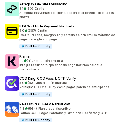
Afterpay On‑Site Messaging
de 5 estrellas
3.1
(50)
•
Gratis
50 reseñas en total
Aumenta las ventas con mensajes en el sitio web sobre pagos a
plazos
ETP Sort Hide Payment Methods
de 5 estrellas
5.0
(367)
•
Gratis
367 reseñas en total
Oculta, ordena, reorganiza y cambia de nombre los métodos de
pago con reglas de pago
Built for Shopify
Klarna
de 5 estrellas
1.2
(4)
•
Instalación gratuita
4 reseñas en total
Integra fácilmente opciones de pago flexibles para tus
compradores.
COD King‑COD Fees & OTP Verify
de 5 estrellas
5.0
(931)
•
Instalación gratuita
931 reseñas en total
Verifique COD vía OTP y cobre pagos parciales anticipados.
Built for Shopify
Releasit COD Fee & Partial Pay
de 5 estrellas
4.8
(564)
•
Plan gratis disponible
564 reseñas en total
Tarifas COD, Pagos Parciales y Divididos, Depósitos y OTP
Built for Shopify