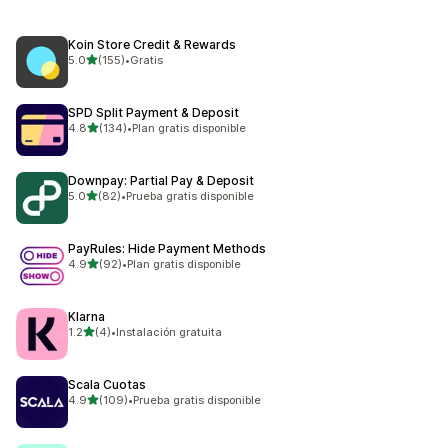
Koin Store Credit & Rewards
de 5 estrellas
5.0
(155)
•
Gratis
155 reseñas en total
SPD Split Payment & Deposit
de 5 estrellas
4.8
(134)
•
Plan gratis disponible
134 reseñas en total
Downpay: Partial Pay & Deposit
de 5 estrellas
5.0
(82)
•
Prueba gratis disponible
82 reseñas en total
PayRules: Hide Payment Methods
de 5 estrellas
4.9
(92)
•
Plan gratis disponible
92 reseñas en total
Klarna
de 5 estrellas
1.2
(4)
•
Instalación gratuita
4 reseñas en total
Scala Cuotas
de 5 estrellas
4.9
(109)
•
Prueba gratis disponible
109 reseñas en total