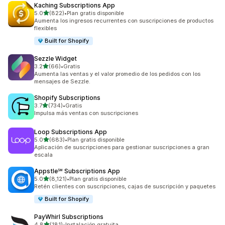
Kaching Subscriptions App
de 5 estrellas
5.0
(822)
•
Plan gratis disponible
822 reseñas en total
Aumenta los ingresos recurrentes con suscripciones de productos
flexibles
Built for Shopify
Sezzle Widget
de 5 estrellas
3.2
(66)
•
Gratis
66 reseñas en total
Aumenta las ventas y el valor promedio de los pedidos con los
mensajes de Sezzle.
Shopify Subscriptions
de 5 estrellas
3.7
(734)
•
Gratis
734 reseñas en total
Impulsa más ventas con suscripciones
Loop Subscriptions App
de 5 estrellas
5.0
(683)
•
Plan gratis disponible
683 reseñas en total
Aplicación de suscripciones para gestionar suscripciones a gran
escala
Appstle℠ Subscriptions App
de 5 estrellas
5.0
(8,121)
•
Plan gratis disponible
8121 reseñas en total
Retén clientes con suscripciones, cajas de suscripción y paquetes
Built for Shopify
PayWhirl Subscriptions
de 5 estrellas
4.8
(181)
•
Instalación gratuita