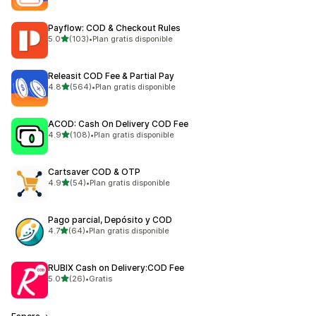
Payflow: COD & Checkout Rules
de 5 estrellas
5.0
(103)
•
Plan gratis disponible
103 reseñas en total
Releasit COD Fee & Partial Pay
de 5 estrellas
4.8
(564)
•
Plan gratis disponible
564 reseñas en total
ACOD: Cash On Delivery COD Fee
de 5 estrellas
4.9
(108)
•
Plan gratis disponible
108 reseñas en total
Cartsaver COD & OTP
de 5 estrellas
4.9
(54)
•
Plan gratis disponible
54 reseñas en total
Pago parcial, Depósito y COD
de 5 estrellas
4.7
(64)
•
Plan gratis disponible
64 reseñas en total
RUBIX Cash on Delivery:COD Fee
de 5 estrellas
5.0
(26)
•
Gratis
26 reseñas en total