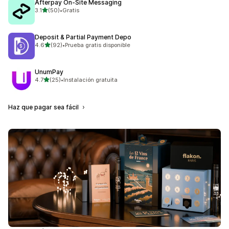
Afterpay On‑Site Messaging
de 5 estrellas
3.1
(50)
•
Gratis
50 reseñas en total
Deposit & Partial Payment Depo
de 5 estrellas
4.6
(92)
•
Prueba gratis disponible
92 reseñas en total
UnumPay
de 5 estrellas
4.7
(25)
•
Instalación gratuita
25 reseñas en total
Haz que pagar sea fácil