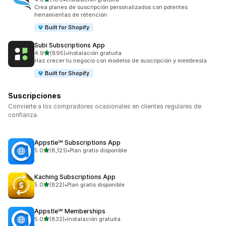
181 reseñas en total
Crea planes de suscripción personalizados con potentes
herramientas de retención
Built for Shopify
Subi Subscriptions App
de 5 estrellas
4.9
(895)
•
Instalación gratuita
895 reseñas en total
Haz crecer tu negocio con modelos de suscripción y membresía
Built for Shopify
Suscripciones
Convierte a los compradores ocasionales en clientes regulares de
confianza.
Appstle℠ Subscriptions App
de 5 estrellas
5.0
(8,121)
•
Plan gratis disponible
8121 reseñas en total
Kaching Subscriptions App
de 5 estrellas
5.0
(822)
•
Plan gratis disponible
822 reseñas en total
Appstle℠ Memberships
de 5 estrellas
5.0
(832)
•
Instalación gratuita
832 reseñas en total