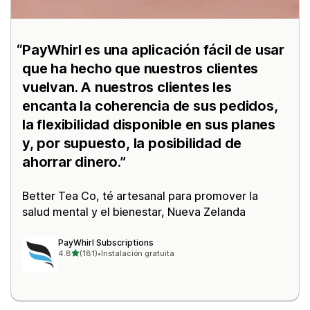
PayWhirl es una aplicación fácil de usar
que ha hecho que nuestros clientes
vuelvan. A nuestros clientes les
encanta la coherencia de sus pedidos,
la flexibilidad disponible en sus planes
y, por supuesto, la posibilidad de
ahorrar dinero.
Better Tea Co
, té artesanal para promover la
salud mental y el bienestar, Nueva Zelanda
PayWhirl Subscriptions
de 5 estrellas
4.8
(181)
•
Instalación gratuita
181 reseñas en total