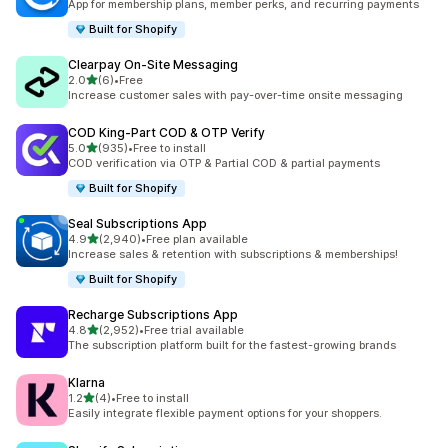
App for membership plans, member perks, and recurring payments
Built for Shopify
Clearpay On‑Site Messaging
เต็ม 5 ดาว
2.0
(6)
•
Free
ทั้งหมด 6 รีวิว
Increase customer sales with pay-over-time onsite messaging
COD King‑Part COD & OTP Verify
เต็ม 5 ดาว
5.0
(935)
•
Free to install
ทั้งหมด 935 รีวิว
COD verification via OTP & Partial COD & partial payments
Built for Shopify
Seal Subscriptions App
เต็ม 5 ดาว
4.9
(2,940)
•
Free plan available
ทั้งหมด 2940 รีวิว
Increase sales & retention with subscriptions & memberships!
Built for Shopify
Recharge Subscriptions App
เต็ม 5 ดาว
4.8
(2,952)
•
Free trial available
ทั้งหมด 2952 รีวิว
The subscription platform built for the fastest-growing brands
Klarna
เต็ม 5 ดาว
1.2
(4)
•
Free to install
ทั้งหมด 4 รีวิว
Easily integrate flexible payment options for your shoppers.