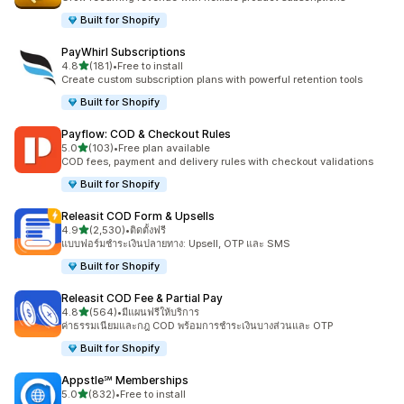
Built for Shopify
PayWhirl Subscriptions
เต็ม 5 ดาว
4.8
(181)
•
Free to install
ทั้งหมด 181 รีวิว
Create custom subscription plans with powerful retention tools
Built for Shopify
Payflow: COD & Checkout Rules
เต็ม 5 ดาว
5.0
(103)
•
Free plan available
ทั้งหมด 103 รีวิว
COD fees, payment and delivery rules with checkout validations
Built for Shopify
Releasit COD Form & Upsells
เต็ม 5 ดาว
4.9
(2,530)
•
ติดตั้งฟรี
ทั้งหมด 2530 รีวิว
แบบฟอร์มชำระเงินปลายทาง: Upsell, OTP และ SMS
Built for Shopify
Releasit COD Fee & Partial Pay
เต็ม 5 ดาว
4.8
(564)
•
มีแผนฟรีให้บริการ
ทั้งหมด 564 รีวิว
ค่าธรรมเนียมและกฎ COD พร้อมการชำระเงินบางส่วนและ OTP
Built for Shopify
Appstle℠ Memberships
เต็ม 5 ดาว
5.0
(832)
•
Free to install
ทั้งหมด 832 รีวิว