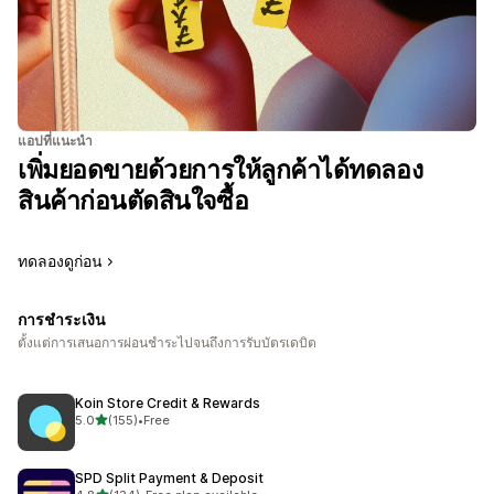
แอปที่แนะนำ
เพิ่มยอดขายด้วยการให้ลูกค้าได้ทดลอง
สินค้าก่อนตัดสินใจซื้อ
ทดลองดูก่อน
การชำระเงิน
ตั้งแต่การเสนอการผ่อนชำระไปจนถึงการรับบัตรเดบิต
Koin Store Credit & Rewards
เต็ม 5 ดาว
5.0
(155)
•
Free
ทั้งหมด 155 รีวิว
SPD Split Payment & Deposit
เต็ม 5 ดาว