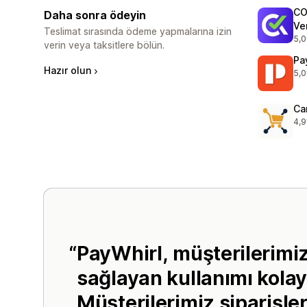
CO
Daha sonra ödeyin
Ver
Teslimat sırasında ödeme yapmalarına izin
5,0
top
verin veya taksitlere bölün.
Pa
Hazır olun
5,0
top
Ca
4,9
top
PayWhirl, müşterilerimi
sağlayan kullanımı kolay
Müşterilerimiz siparişler