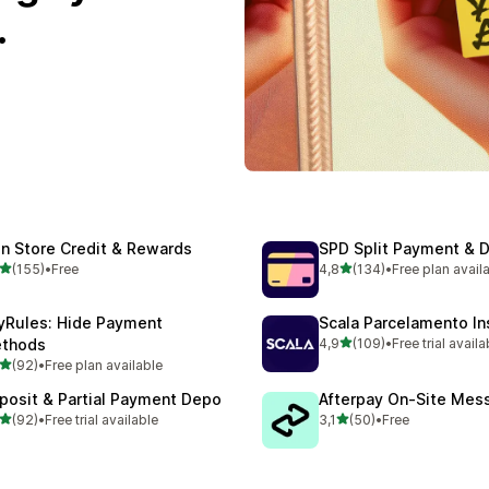
.
in Store Credit & Rewards
SPD Split Payment & 
5 yıldız üzerinden
5 yıldız üzerinden
(155)
•
Free
4,8
(134)
•
Free plan avail
lam 155 değerlendirme
toplam 134 değerlendirme
yRules: Hide Payment
Scala Parcelamento In
5 yıldız üzerinden
thods
4,9
(109)
•
Free trial availa
toplam 109 değerlendirme
5 yıldız üzerinden
(92)
•
Free plan available
lam 92 değerlendirme
posit & Partial Payment Depo
Afterpay On‑Site Mes
5 yıldız üzerinden
5 yıldız üzerinden
(92)
•
Free trial available
3,1
(50)
•
Free
lam 92 değerlendirme
toplam 50 değerlendirme