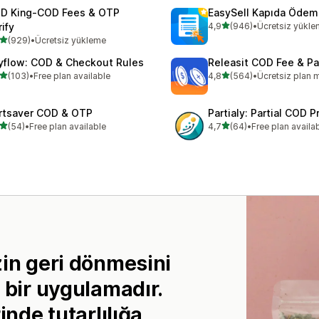
D King‑COD Fees & OTP
EasySell Kapıda Ödem
5 yıldız üzerinden
ify
4,9
(946)
•
Ücretsiz yükl
toplam 946 değerlendirme
5 yıldız üzerinden
(929)
•
Ücretsiz yükleme
lam 929 değerlendirme
yflow: COD & Checkout Rules
Releasit COD Fee & Par
5 yıldız üzerinden
5 yıldız üzerinden
(103)
•
Free plan available
4,8
(564)
•
Ücretsiz plan 
lam 103 değerlendirme
toplam 564 değerlendirme
rtsaver COD & OTP
Partialy: Partial COD P
5 yıldız üzerinden
5 yıldız üzerinden
(54)
•
Free plan available
4,7
(64)
•
Free plan availa
lam 54 değerlendirme
toplam 64 değerlendirme
zin geri dönmesini
 bir uygulamadır.
inde tutarlılığa,