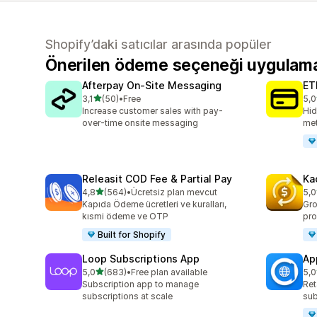
Shopify’daki satıcılar arasında popüler
Önerilen ödeme seçeneği uygulama
Afterpay On‑Site Messaging
ET
5 yıldız üzerinden
3,1
(50)
•
Free
5,0
toplam 50 değerlendirme
top
Increase customer sales with pay-
Hid
over-time onsite messaging
met
Releasit COD Fee & Partial Pay
Ka
5 yıldız üzerinden
4,8
(564)
•
Ücretsiz plan mevcut
5,0
toplam 564 değerlendirme
top
Kapıda Ödeme ücretleri ve kuralları,
Gro
kısmi ödeme ve OTP
pro
Built for Shopify
Loop Subscriptions App
Ap
5 yıldız üzerinden
5,0
(683)
•
Free plan available
5,0
toplam 683 değerlendirme
top
Subscription app to manage
Ret
subscriptions at scale
sub