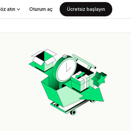
öz atın
Oturum aç
Ücretsiz başlayın