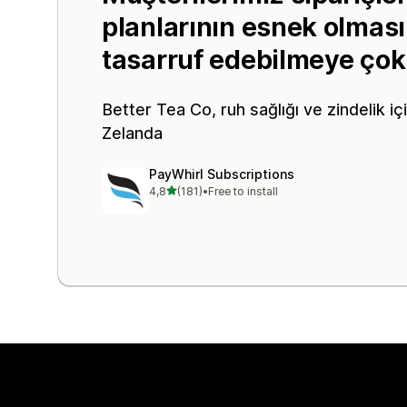
planlarının esnek olmas
tasarruf edebilmeye çok
Better Tea Co
, ruh sağlığı ve zindelik iç
Zelanda
PayWhirl Subscriptions
5 yıldız üzerinden
4,8
(181)
•
Free to install
toplam 181 değerlendirme