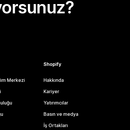
yorsunuz?
Shopify
dım Merkezi
Hakkında
i
Kariyer
luluğu
Yatırımcılar
gu
Basın ve medya
İş Ortakları