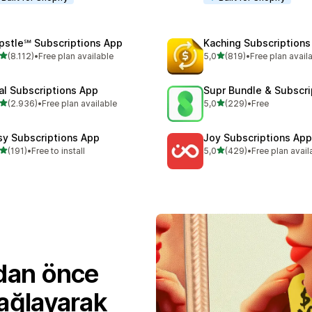
pstle℠ Subscriptions App
Kaching Subscriptions
5 yıldız üzerinden
5 yıldız üzerinden
(8.112)
•
Free plan available
5,0
(819)
•
Free plan avail
lam 8112 değerlendirme
toplam 819 değerlendirme
al Subscriptions App
Supr Bundle & Subscri
5 yıldız üzerinden
5 yıldız üzerinden
(2.936)
•
Free plan available
5,0
(229)
•
Free
lam 2936 değerlendirme
toplam 229 değerlendirme
sy Subscriptions App
Joy Subscriptions App
5 yıldız üzerinden
5 yıldız üzerinden
(191)
•
Free to install
5,0
(429)
•
Free plan avail
lam 191 değerlendirme
toplam 429 değerlendirme
adan önce
sağlayarak