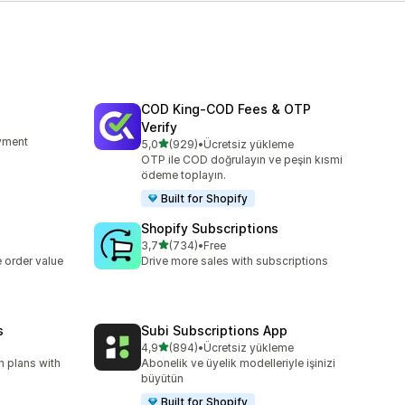
COD King‑COD Fees & OTP
Verify
ayment
5 yıldız üzerinden
5,0
(929)
•
Ücretsiz yükleme
toplam 929 değerlendirme
OTP ile COD doğrulayın ve peşin kısmi
ödeme toplayın.
Built for Shopify
Shopify Subscriptions
5 yıldız üzerinden
3,7
(734)
•
Free
toplam 734 değerlendirme
 order value
Drive more sales with subscriptions
s
Subi Subscriptions App
5 yıldız üzerinden
4,9
(894)
•
Ücretsiz yükleme
toplam 894 değerlendirme
n plans with
Abonelik ve üyelik modelleriyle işinizi
büyütün
Built for Shopify