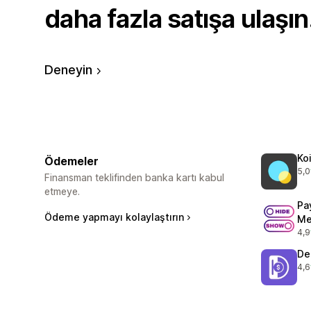
daha fazla satışa ulaşın
Deneyin
Ko
Ödemeler
5,0
top
Finansman teklifinden banka kartı kabul
etmeye.
Pa
Ödeme yapmayı kolaylaştırın
Me
4,9
top
De
4,6
top