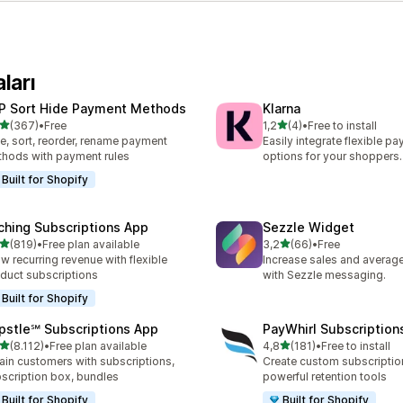
ları
P Sort Hide Payment Methods
Klarna
5 yıldız üzerinden
5 yıldız üzerinden
(367)
•
Free
1,2
(4)
•
Free to install
lam 367 değerlendirme
toplam 4 değerlendirme
e, sort, reorder, rename payment
Easily integrate flexible p
hods with payment rules
options for your shoppers.
Built for Shopify
ching Subscriptions App
Sezzle Widget
5 yıldız üzerinden
5 yıldız üzerinden
(819)
•
Free plan available
3,2
(66)
•
Free
lam 819 değerlendirme
toplam 66 değerlendirme
w recurring revenue with flexible
Increase sales and average
duct subscriptions
with Sezzle messaging.
Built for Shopify
pstle℠ Subscriptions App
PayWhirl Subscription
5 yıldız üzerinden
5 yıldız üzerinden
(8.112)
•
Free plan available
4,8
(181)
•
Free to install
lam 8112 değerlendirme
toplam 181 değerlendirme
ain customers with subscriptions,
Create custom subscriptio
scription box, bundles
powerful retention tools
Built for Shopify
Built for Shopify