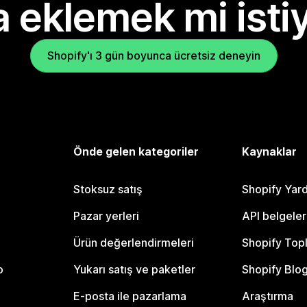
 eklemek mi isti
Shopify'ı 3 gün boyunca ücretsiz deneyin
Önde gelen kategoriler
Kaynaklar
Stoksuz satış
Shopify Yar
Pazar yerleri
API belgeler
Ürün değerlendirmeleri
Shopify Top
o
Yukarı satış ve paketler
Shopify Blo
E-posta ile pazarlama
Araştırma