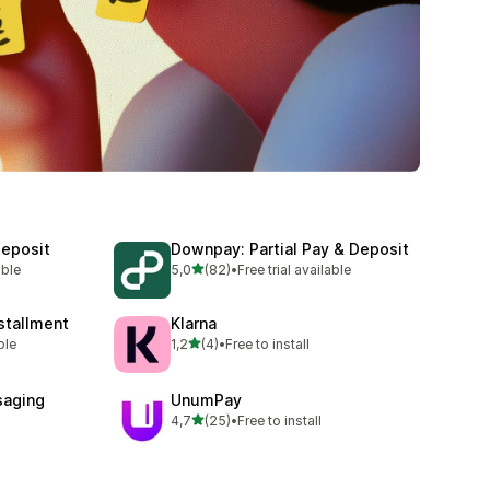
Deposit
Downpay: Partial Pay & Deposit
5 yıldız üzerinden
able
5,0
(82)
•
Free trial available
toplam 82 değerlendirme
stallment
Klarna
5 yıldız üzerinden
ble
1,2
(4)
•
Free to install
toplam 4 değerlendirme
saging
UnumPay
5 yıldız üzerinden
4,7
(25)
•
Free to install
toplam 25 değerlendirme