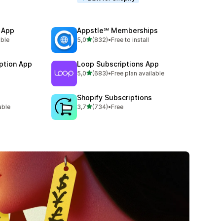
 App
Appstle℠ Memberships
5 yıldız üzerinden
able
5,0
(832)
•
Free to install
toplam 832 değerlendirme
ption App
Loop Subscriptions App
5 yıldız üzerinden
5,0
(683)
•
Free plan available
toplam 683 değerlendirme
Shopify Subscriptions
5 yıldız üzerinden
able
3,7
(734)
•
Free
toplam 734 değerlendirme