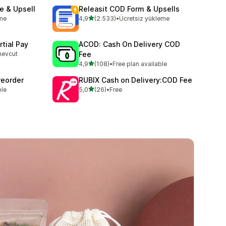
e & Upsell
Releasit COD Form & Upsells
5 yıldız üzerinden
eme
4,9
(2.533)
•
Ücretsiz yükleme
toplam 2533 değerlendirme
tial Pay
ACOD: Cash On Delivery COD
mevcut
Fee
5 yıldız üzerinden
4,9
(108)
•
Free plan available
toplam 108 değerlendirme
reorder
RUBIX Cash on Delivery:COD Fee
5 yıldız üzerinden
ble
5,0
(26)
•
Free
toplam 26 değerlendirme