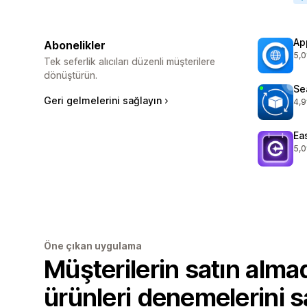
Ap
Abonelikler
5,0
top
Tek seferlik alıcıları düzenli müşterilere
dönüştürün.
Se
Geri gelmelerini sağlayın
4,9
top
Ea
5,0
top
Öne çıkan uygulama
Müşterilerin satın alm
ürünleri denemelerini 