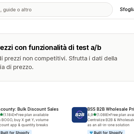
Sfogli
ezzi con funzionalità di test a/b
i prezzi non competitivi. Sfrutta i dati della
ia di prezzo.
scounty: Bulk Discount Sales
BSS B2B Wholesale Pr
stelle su 5
stelle su 5
(1.184)
•
Free plan available
4,9
(1.088)
•
Free plan ava
4 recensioni totali
1088 recensioni totali
 BOGO, buy X get Y, volume
Centralize B2B & Wholesal
count app & quantity breaks
as an all-in-one solution
Built for Shopify
Built for Shopify