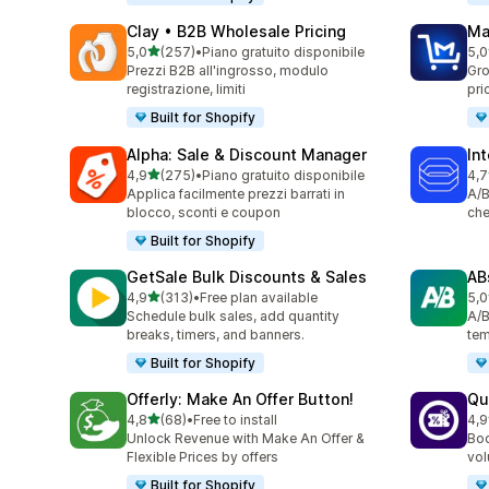
Clay • B2B Wholesale Pricing
Ma
stelle su 5
5,0
(257)
•
Piano gratuito disponibile
5,0
257 recensioni totali
214
Prezzi B2B all'ingrosso, modulo
Gro
registrazione, limiti
pri
Built for Shopify
Alpha: Sale & Discount Manager
In
stelle su 5
4,9
(275)
•
Piano gratuito disponibile
4,7
275 recensioni totali
163
Applica facilmente prezzi barrati in
A/B
blocco, sconti e coupon
che
Built for Shopify
GetSale Bulk Discounts & Sales
AB
stelle su 5
4,9
(313)
•
Free plan available
5,0
313 recensioni totali
35 
Schedule bulk sales, add quantity
A/B
breaks, timers, and banners.
tem
Built for Shopify
Offerly: Make An Offer Button!
Qu
stelle su 5
4,8
(68)
•
Free to install
4,9
68 recensioni totali
61 
Unlock Revenue with Make An Offer &
Boo
Flexible Prices by offers
vol
Built for Shopify