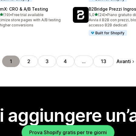
mX: CRO & A/B Testing
B2Bridge Prezzi Ingro
stelle su 5
stelle su 5
(19)
•
Free trial available
5,0
(24)
•
Piano gratuito d
recensioni totali
24 recensioni totali
imize store pages with A/B testing
Avvia il B2B con prezzi, bl
 higher conversions
accesso B2B dedicati
Built for Shopify
Avanti
1
2
3
4
…
13
i aggiungere un’
Prova Shopify gratis per tre giorni