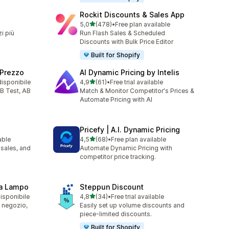
Rockit Discounts & Sales App
stelle su 5
5,0
(478)
•
Free plan available
478 recensioni totali
zi più
Run Flash Sales & Scheduled
Discounts with Bulk Price Editor
Built for Shopify
 Prezzo
AI Dynamic Pricing by Intelis
stelle su 5
disponibile
4,9
(61)
•
Free trial available
61 recensioni totali
/B Test, AB
Match & Monitor Competitor's Prices &
Automate Pricing with AI
Pricefy | A.I. Dynamic Pricing
stelle su 5
able
4,5
(68)
•
Free plan available
68 recensioni totali
 sales, and
Automate Dynamic Pricing with
competitor price tracking.
ta Lampo
Steppun Discount
stelle su 5
disponibile
4,8
(34)
•
Free trial available
34 recensioni totali
il negozio,
Easily set up volume discounts and
piece-limited discounts.
Built for Shopify