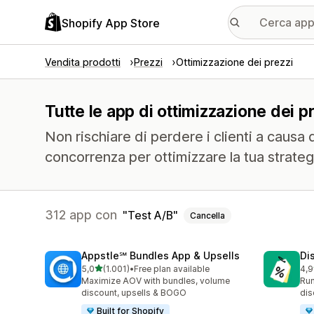
Shopify App Store
Vendita prodotti
Prezzi
Ottimizzazione dei prezzi
Tutte le app di ottimizzazione dei pr
Non rischiare di perdere i clienti a causa d
concorrenza per ottimizzare la tua strateg
312 app con
Test A/B
Cancella
Appstle℠ Bundles App & Upsells
Di
stelle su 5
5,0
(1.001)
•
Free plan available
4,9
1001 recensioni totali
118
Maximize AOV with bundles, volume
Run
discount, upsells & BOGO
dis
Built for Shopify