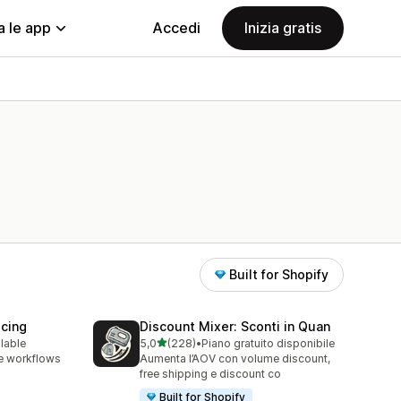
a le app
Accedi
Inizia gratis
Built for Shopify
icing
Discount Mixer: Sconti in Quan
stelle su 5
ilable
5,0
(228)
•
Piano gratuito disponibile
228 recensioni totali
e workflows
Aumenta l’AOV con volume discount,
free shipping e discount co
Built for Shopify