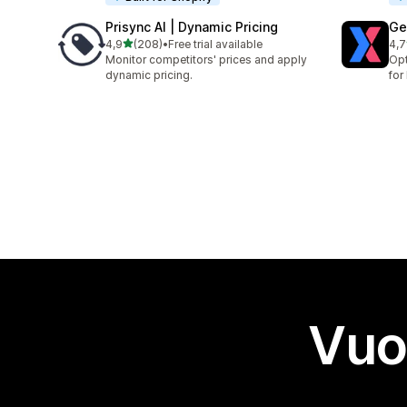
Prisync AI | Dynamic Pricing
Ge
stelle su 5
4,9
(208)
•
Free trial available
4,7
208 recensioni totali
19 
Monitor competitors' prices and apply
Opt
dynamic pricing.
for
Vuo