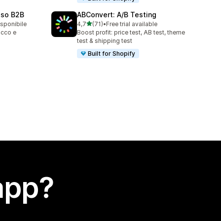
sso B2B
ABConvert: A/B Testing
stelle su 5
isponibile
4,7
(71)
•
Free trial available
71 recensioni totali
occo e
Boost profit: price test, AB test, theme
test & shipping test
Built for Shopify
app?