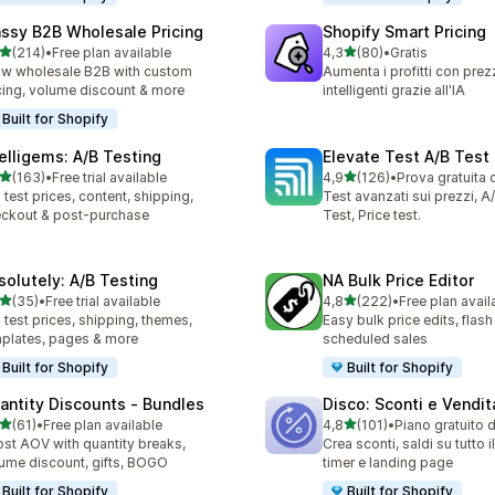
ssy B2B Wholesale Pricing
Shopify Smart Pricing
stelle su 5
stelle su 5
(214)
•
Free plan available
4,3
(80)
•
Gratis
 recensioni totali
80 recensioni totali
w wholesale B2B with custom
Aumenta i profitti con prez
cing, volume discount & more
intelligenti grazie all'IA
Built for Shopify
telligems: A/B Testing
Elevate Test A/B Test
stelle su 5
stelle su 5
(163)
•
Free trial available
4,9
(126)
•
Prova gratuita 
 recensioni totali
126 recensioni totali
 test prices, content, shipping,
Test avanzati sui prezzi, A
ckout & post-purchase
Test, Price test.
solutely: A/B Testing
NA Bulk Price Editor
stelle su 5
stelle su 5
(35)
•
Free trial available
4,8
(222)
•
Free plan avail
recensioni totali
222 recensioni totali
 test prices, shipping, themes,
Easy bulk price edits, flash
plates, pages & more
scheduled sales
Built for Shopify
Built for Shopify
antity Discounts ‑ Bundles
Disco: Sconti e Vendi
stelle su 5
stelle su 5
(61)
•
Free plan available
4,8
(101)
•
Piano gratuito 
recensioni totali
101 recensioni totali
st AOV with quantity breaks,
Crea sconti, saldi su tutto 
ume discount, gifts, BOGO
timer e landing page
Built for Shopify
Built for Shopify