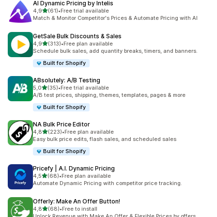
AI Dynamic Pricing by Intelis
z 5 hvězd
4,9
(61)
•
Free trial available
Celkový počet recenzí: 61
Match & Monitor Competitor's Prices & Automate Pricing with AI
GetSale Bulk Discounts & Sales
z 5 hvězd
4,9
(313)
•
Free plan available
Celkový počet recenzí: 313
Schedule bulk sales, add quantity breaks, timers, and banners.
Built for Shopify
ABsolutely: A/B Testing
z 5 hvězd
5,0
(35)
•
Free trial available
Celkový počet recenzí: 35
A/B test prices, shipping, themes, templates, pages & more
Built for Shopify
NA Bulk Price Editor
z 5 hvězd
4,8
(223)
•
Free plan available
Celkový počet recenzí: 223
Easy bulk price edits, flash sales, and scheduled sales
Built for Shopify
Pricefy | A.I. Dynamic Pricing
z 5 hvězd
4,5
(68)
•
Free plan available
Celkový počet recenzí: 68
Automate Dynamic Pricing with competitor price tracking.
Offerly: Make An Offer Button!
z 5 hvězd
4,8
(68)
•
Free to install
Celkový počet recenzí: 68
Unlock Revenue with Make An Offer & Flexible Prices by offers