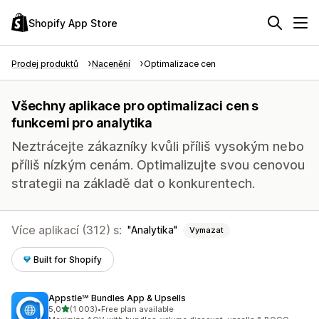
Shopify App Store
Prodej produktů
Nacenění
Optimalizace cen
Všechny aplikace pro optimalizaci cen s
funkcemi pro analytika
Neztrácejte zákazníky kvůli příliš vysokým nebo
příliš nízkým cenám. Optimalizujte svou cenovou
strategii na základě dat o konkurentech.
Více aplikací (312) s:
Analytika
Vymazat
Built for Shopify
Appstle℠ Bundles App & Upsells
z 5 hvězd
5,0
(1 003)
•
Free plan available
Celkový počet recenzí: 1003