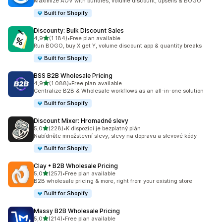
Maximize AOV with bundles, volume discount, upsells & BOGO
Built for Shopify
Discounty: Bulk Discount Sales
z 5 hvězd
4,9
(1 184)
•
Free plan available
Celkový počet recenzí: 1184
Run BOGO, buy X get Y, volume discount app & quantity breaks
Built for Shopify
BSS B2B Wholesale Pricing
z 5 hvězd
4,9
(1 088)
•
Free plan available
Celkový počet recenzí: 1088
Centralize B2B & Wholesale workflows as an all-in-one solution
Built for Shopify
Discount Mixer: Hromadné slevy
z 5 hvězd
5,0
(228)
•
K dispozici je bezplatný plán
Celkový počet recenzí: 228
Nabídněte množstevní slevy, slevy na dopravu a slevové kódy
Built for Shopify
Clay • B2B Wholesale Pricing
z 5 hvězd
5,0
(257)
•
Free plan available
Celkový počet recenzí: 257
B2B wholesale pricing & more, right from your existing store
Built for Shopify
Massy B2B Wholesale Pricing
z 5 hvězd
5,0
(214)
•
Free plan available
Celkový počet recenzí: 214