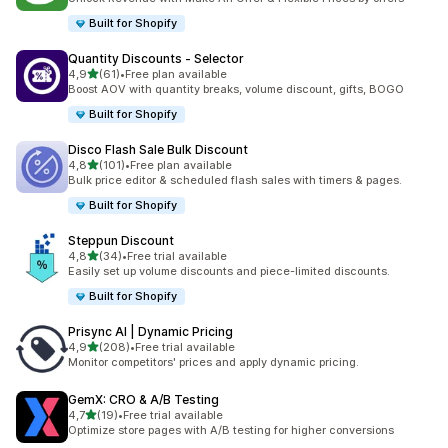
Built for Shopify
Quantity Discounts ‑ Selector
z 5 hvězd
4,9
(61)
•
Free plan available
Celkový počet recenzí: 61
Boost AOV with quantity breaks, volume discount, gifts, BOGO
Built for Shopify
Disco Flash Sale Bulk Discount
z 5 hvězd
4,8
(101)
•
Free plan available
Celkový počet recenzí: 101
Bulk price editor & scheduled flash sales with timers & pages.
Built for Shopify
Steppun Discount
z 5 hvězd
4,8
(34)
•
Free trial available
Celkový počet recenzí: 34
Easily set up volume discounts and piece-limited discounts.
Built for Shopify
Prisync AI | Dynamic Pricing
z 5 hvězd
4,9
(208)
•
Free trial available
Celkový počet recenzí: 208
Monitor competitors' prices and apply dynamic pricing.
GemX: CRO & A/B Testing
z 5 hvězd
4,7
(19)
•
Free trial available
Celkový počet recenzí: 19
Optimize store pages with A/B testing for higher conversions