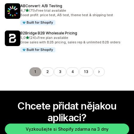
ABConvert: A/B Testing
z 5 hvězd
4,7
(71)
•
Free trial available
Celkový počet recenzí: 71
Boost profit: price test, AB test, theme test & shipping test
Built for Shopify
B2Bridge B2B Wholesale Pricing
z 5 hvězd
5,0
(24)
•
Free plan available
Celkový počet recenzí: 24
Grow sales with B2B pricing, sales rep & unlimited B2B orders
Built for Shopify
1
2
3
4
13
Chcete přidat nějakou
aplikaci?
Vyzkoušejte si Shopify zdarma na 3 dny