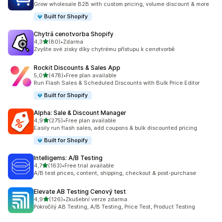
Grow wholesale B2B with custom pricing, volume discount & more
Built for Shopify
Chytrá cenotvorba Shopify
z 5 hvězd
4,3
(80)
•
Zdarma
Celkový počet recenzí: 80
Zvyšte své zisky díky chytrému přístupu k cenotvorbě
Rockit Discounts & Sales App
z 5 hvězd
5,0
(478)
•
Free plan available
Celkový počet recenzí: 478
Run Flash Sales & Scheduled Discounts with Bulk Price Editor
Built for Shopify
Alpha: Sale & Discount Manager
z 5 hvězd
4,9
(275)
•
Free plan available
Celkový počet recenzí: 275
Easily run flash sales, add coupons & bulk discounted pricing
Built for Shopify
Intelligems: A/B Testing
z 5 hvězd
4,7
(163)
•
Free trial available
Celkový počet recenzí: 163
A/B test prices, content, shipping, checkout & post-purchase
Elevate AB Testing Cenový test
z 5 hvězd
4,9
(126)
•
Zkušební verze zdarma
Celkový počet recenzí: 126
Pokročilý AB Testing, A/B Testing, Price Test, Product Testing