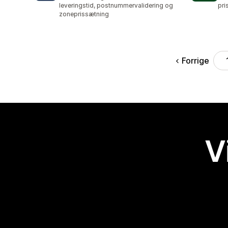
leveringstid, postnummervalidering og
pri
zoneprissætning
Forrige
V