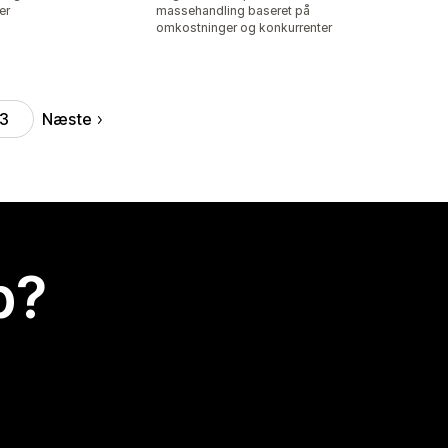
er
massehandling baseret på
omkostninger og konkurrenter
Næste
3
p?