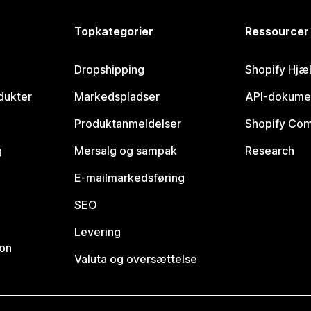
Topkategorier
Ressourcer
Dropshipping
Shopify Hjæ
dukter
Markedspladser
API-dokume
Produktanmeldelser
Shopify Co
g
Mersalg og sampak
Research
E-mailmarkedsføring
SEO
Levering
ion
Valuta og oversættelse