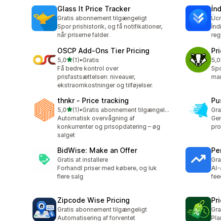
Glass It Price Tracker
İnd
Gratis abonnement tilgængeligt
Ücr
Spor prishistorik, og få notifikationer,
İndi
når priserne falder.
reg
OSCP Add‑Ons Tier Pricing
Pr
ud af 5 stjerner
5,0
(1)
•
Gratis
5,0
1 anmeldelser i alt
1 a
Få bedre kontrol over
Spo
prisfastsættelsen: niveauer,
mar
ekstraomkostninger og tilføjelser.
thnkr ‑ Price tracking
Pu
ud af 5 stjerner
5,0
(1)
•
Gratis abonnement tilgængeligt
Gra
1 anmeldelser i alt
Automatisk overvågning af
Gen
konkurrenter og prisopdatering – øg
pro
salget
BidWise: Make an Offer
Pe
Gratis at installere
Gra
Forhandl priser med købere, og luk
AI-
flere salg
fee
Zipcode Wise Pricing
Pr
Gratis abonnement tilgængeligt
Gra
Automatisering af forventet
Pla