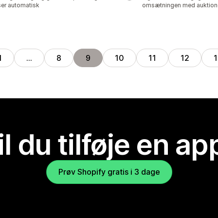
ser automatisk
omsætningen med auktion
1
…
8
9
10
11
12
1
il du tilføje en ap
Prøv Shopify gratis i 3 dage