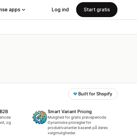
se apps
Log ind
Start gratis
Built for Shopify
 B2B
Smart Variant Pricing
eriode
Mulighed for gratis prøveperiode
ant, og
Dynamiske prisregler for
produktvarianter baseret på deres
valgmuligheder.