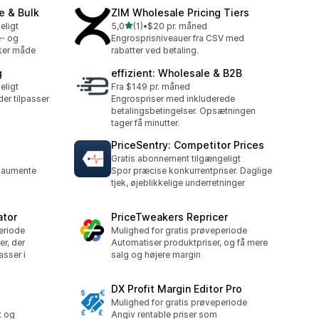
e & Bulk
ZIM Wholesale Pricing Tiers
ud af 5 stjerner
eligt
5,0
(1)
•
$20 pr. måned
1 anmeldelser i alt
e- og
Engrosprisniveauer fra CSV med
ker måde
rabatter ved betaling.
g
effizient: Wholesale & B2B
eligt
Fra $149 pr. måned
er tilpasser
Engrospriser med inkluderede
betalingsbetingelser. Opsætningen
tager få minutter.
PriceSentry: Competitor Prices
Gratis abonnement tilgængeligt
e aumente
Spor præcise konkurrentpriser. Daglige
tjek, øjeblikkelige underretninger
ator
PriceTweakers Repricer
eriode
Mulighed for gratis prøveperiode
er, der
Automatiser produktpriser, og få mere
asser i
salg og højere margin
DX Profit Margin Editor Pro
Mulighed for gratis prøveperiode
t og
Angiv rentable priser som