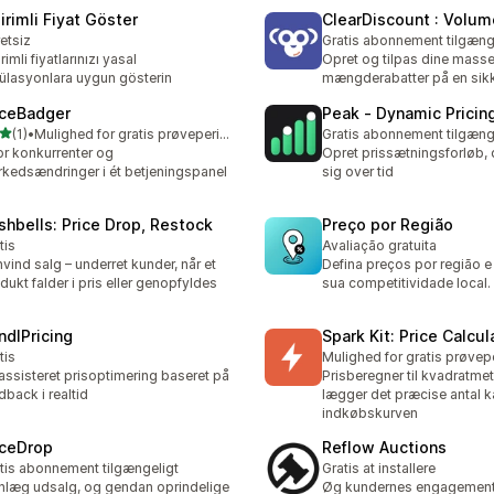
irimli Fiyat Göster
ClearDiscount : Volum
etsiz
Gratis abonnement tilgæng
rimli fiyatlarınızı yasal
Opret og tilpas dine mass
ülasyonlara uygun gösterin
mængderabatter på en sik
iceBadger
Peak ‑ Dynamic Pricin
ud af 5 stjerner
(1)
•
Mulighed for gratis prøveperiode
Gratis abonnement tilgæng
nmeldelser i alt
r konkurrenter og
Opret prissætningsforløb, d
kedsændringer i ét betjeningspanel
sig over tid
shbells: Price Drop, Restock
Preço por Região
tis
Avaliação gratuita
vind salg – underret kunder, når et
Defina preços por região 
dukt falder i pris eller genopfyldes
sua competitividade local.
ndlPricing
Spark Kit: Price Calcul
tis
Mulighed for gratis prøvep
assisteret prisoptimering baseret på
Prisberegner til kvadratmet
dback i realtid
lægger det præcise antal k
indkøbskurven
iceDrop
Reflow Auctions
tis abonnement tilgængeligt
Gratis at installere
nlæg udsalg, og gendan oprindelige
Øg kundernes engagemen