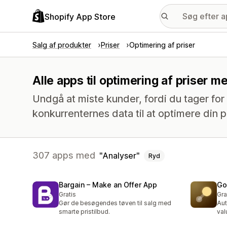
Shopify App Store
Salg af produkter
Priser
Optimering af priser
Alle apps til optimering af priser 
Undgå at miste kunder, fordi du tager for 
konkurrenternes data til at optimere din pr
307 apps med
Analyser
Ryd
Bargain – Make an Offer App
Go
Gratis
Gra
Gør de besøgendes tøven til salg med
Aut
smarte pristilbud.
val