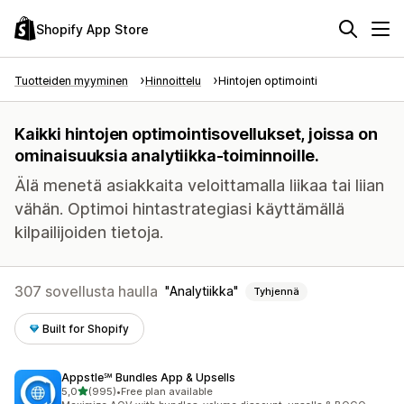
Shopify App Store
Tuotteiden myyminen
Hinnoittelu
Hintojen optimointi
Kaikki hintojen optimointisovellukset, joissa on
ominaisuuksia analytiikka-toiminnoille.
Älä menetä asiakkaita veloittamalla liikaa tai liian
vähän. Optimoi hintastrategiasi käyttämällä
kilpailijoiden tietoja.
307 sovellusta haulla
Analytiikka
Tyhjennä
Built for Shopify
Appstle℠ Bundles App & Upsells
/ 5 tähteä
5,0
(995)
•
Free plan available
995 arvostelua yhteensä