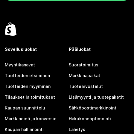
Sovellusluokat
Pääluokat
Myyntikanavat
Suoratoimitus
Tuotteiden etsiminen
Markkinapaikat
Tuotteiden myyminen
Tuotearvostelut
Tilaukset ja toimitukset
Lisämyynti ja tuotepaketit
Kaupan suunnittelu
Sähköpostimarkkinointi
Markkinointi ja konversio
Hakukoneoptimointi
Kaupan hallinnointi
Lähetys