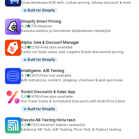
Grow wholesale B2B with custom pricing, volume discount & more
Built for Shopify
Shopify Smart Pricing
/ 5 tähteä
4,3
(77)
•
Ilmainen
77 arvostelua yhteensä
Kasvata katetta ja hinnoittele älykkäämmin tekoälyllä
Alpha: Sale & Discount Manager
/ 5 tähteä
4,9
(275)
•
Free plan available
275 arvostelua yhteensä
Easily run flash sales, add coupons & bulk discounted pricing
Built for Shopify
Intelligems: A/B Testing
/ 5 tähteä
4,7
(163)
•
Free trial available
163 arvostelua yhteensä
A/B test prices, content, shipping, checkout & post-purchase
Rockit Discounts & Sales App
/ 5 tähteä
5,0
(478)
•
Free plan available
478 arvostelua yhteensä
Run Flash Sales & Scheduled Discounts with Bulk Price Editor
Built for Shopify
Elevate AB Testing Hinta testi
/ 5 tähteä
4,9
(125)
•
Ilmainen kokeilu saatavilla
125 arvostelua yhteensä
Edistynyt AB Test, A/B Testing, Price Test, & Product testing.