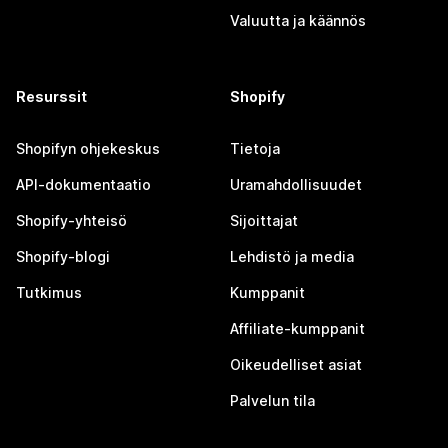
Valuutta ja käännös
Resurssit
Shopify
Shopifyn ohjekeskus
Tietoja
API-dokumentaatio
Uramahdollisuudet
Shopify-yhteisö
Sijoittajat
Shopify-blogi
Lehdistö ja media
Tutkimus
Kumppanit
Affiliate-kumppanit
Oikeudelliset asiat
Palvelun tila