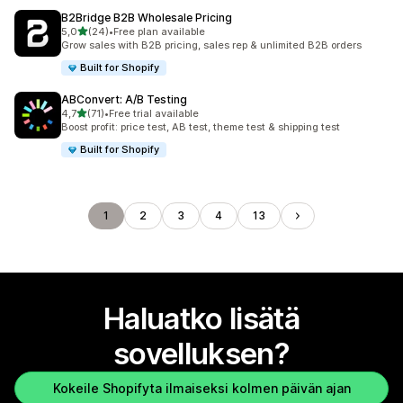
B2Bridge B2B Wholesale Pricing
/ 5 tähteä
5,0
(24)
•
Free plan available
24 arvostelua yhteensä
Grow sales with B2B pricing, sales rep & unlimited B2B orders
Built for Shopify
ABConvert: A/B Testing
/ 5 tähteä
4,7
(71)
•
Free trial available
71 arvostelua yhteensä
Boost profit: price test, AB test, theme test & shipping test
Built for Shopify
1
2
3
4
13
Haluatko lisätä
sovelluksen?
Kokeile Shopifyta ilmaiseksi kolmen päivän ajan