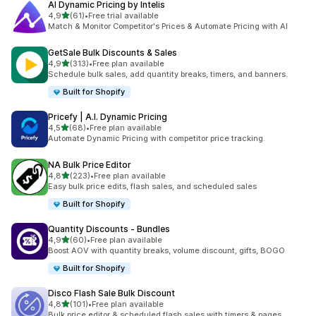
AI Dynamic Pricing by Intelis
/ 5 tähteä
4,9
(61)
•
Free trial available
61 arvostelua yhteensä
Match & Monitor Competitor's Prices & Automate Pricing with AI
GetSale Bulk Discounts & Sales
/ 5 tähteä
4,9
(313)
•
Free plan available
313 arvostelua yhteensä
Schedule bulk sales, add quantity breaks, timers, and banners.
Built for Shopify
Pricefy | A.I. Dynamic Pricing
/ 5 tähteä
4,5
(68)
•
Free plan available
68 arvostelua yhteensä
Automate Dynamic Pricing with competitor price tracking.
NA Bulk Price Editor
/ 5 tähteä
4,8
(223)
•
Free plan available
223 arvostelua yhteensä
Easy bulk price edits, flash sales, and scheduled sales
Built for Shopify
Quantity Discounts ‑ Bundles
/ 5 tähteä
4,9
(60)
•
Free plan available
60 arvostelua yhteensä
Boost AOV with quantity breaks, volume discount, gifts, BOGO
Built for Shopify
Disco Flash Sale Bulk Discount
/ 5 tähteä
4,8
(101)
•
Free plan available
101 arvostelua yhteensä
Bulk price editor & scheduled flash sales with timers & pages.