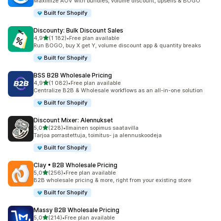
Maximize AOV with bundles, volume discount, upsells & BOGO
Built for Shopify
Discounty: Bulk Discount Sales
/ 5 tähteä
4,9
(1 182)
•
Free plan available
1182 arvostelua yhteensä
Run BOGO, buy X get Y, volume discount app & quantity breaks
Built for Shopify
BSS B2B Wholesale Pricing
/ 5 tähteä
4,9
(1 082)
•
Free plan available
1082 arvostelua yhteensä
Centralize B2B & Wholesale workflows as an all-in-one solution
Built for Shopify
Discount Mixer: Alennukset
/ 5 tähteä
5,0
(228)
•
Ilmainen sopimus saatavilla
228 arvostelua yhteensä
Tarjoa porrastettuja, toimitus- ja alennuskoodeja
Built for Shopify
Clay • B2B Wholesale Pricing
/ 5 tähteä
5,0
(256)
•
Free plan available
256 arvostelua yhteensä
B2B wholesale pricing & more, right from your existing store
Built for Shopify
Massy B2B Wholesale Pricing
/ 5 tähteä
5,0
(214)
•
Free plan available
214 arvostelua yhteensä