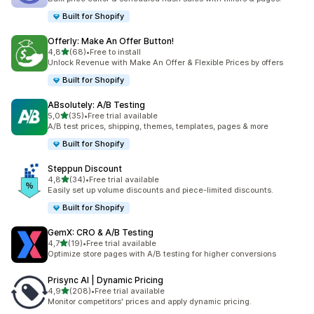
Built for Shopify
Offerly: Make An Offer Button!
/ 5 tähteä
4,8
(68)
•
Free to install
68 arvostelua yhteensä
Unlock Revenue with Make An Offer & Flexible Prices by offers
Built for Shopify
ABsolutely: A/B Testing
/ 5 tähteä
5,0
(35)
•
Free trial available
35 arvostelua yhteensä
A/B test prices, shipping, themes, templates, pages & more
Built for Shopify
Steppun Discount
/ 5 tähteä
4,8
(34)
•
Free trial available
34 arvostelua yhteensä
Easily set up volume discounts and piece-limited discounts.
Built for Shopify
GemX: CRO & A/B Testing
/ 5 tähteä
4,7
(19)
•
Free trial available
19 arvostelua yhteensä
Optimize store pages with A/B testing for higher conversions
Prisync AI | Dynamic Pricing
/ 5 tähteä
4,9
(208)
•
Free trial available
208 arvostelua yhteensä
Monitor competitors' prices and apply dynamic pricing.