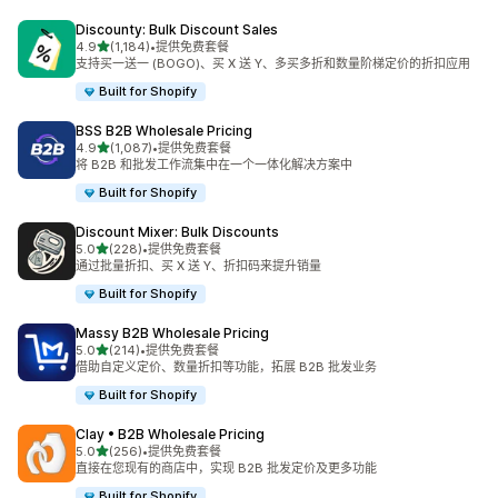
Discounty: Bulk Discount Sales
星（满分 5 星）
4.9
(1,184)
•
提供免费套餐
总共 1184 条评论
支持买一送一 (BOGO)、买 X 送 Y、多买多折和数量阶梯定价的折扣应用
Built for Shopify
BSS B2B Wholesale Pricing
星（满分 5 星）
4.9
(1,087)
•
提供免费套餐
总共 1087 条评论
将 B2B 和批发工作流集中在一个一体化解决方案中
Built for Shopify
Discount Mixer: Bulk Discounts
星（满分 5 星）
5.0
(228)
•
提供免费套餐
总共 228 条评论
通过批量折扣、买 X 送 Y、折扣码来提升销量
Built for Shopify
Massy B2B Wholesale Pricing
星（满分 5 星）
5.0
(214)
•
提供免费套餐
总共 214 条评论
借助自定义定价、数量折扣等功能，拓展 B2B 批发业务
Built for Shopify
Clay • B2B Wholesale Pricing
星（满分 5 星）
5.0
(256)
•
提供免费套餐
总共 256 条评论
直接在您现有的商店中，实现 B2B 批发定价及更多功能
Built for Shopify