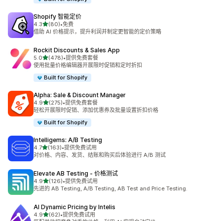
Shopify 智能定价
星（满分 5 星）
4.3
(80)
•
免费
总共 80 条评论
借助 AI 价格提示，提升利润并制定更智能的定价策略
Rockit Discounts & Sales App
星（满分 5 星）
5.0
(478)
•
提供免费套餐
总共 478 条评论
使用批量价格编辑器开展限时促销和定时折扣
Built for Shopify
Alpha: Sale & Discount Manager
星（满分 5 星）
4.9
(275)
•
提供免费套餐
总共 275 条评论
轻松开展限时促销、添加优惠券及批量设置折扣价格
Built for Shopify
Intelligems: A/B Testing
星（满分 5 星）
4.7
(163)
•
提供免费试用
总共 163 条评论
对价格、内容、发货、结账和购买后体验进行 A/B 测试
Elevate AB Testing ‑ 价格测试
星（满分 5 星）
4.9
(126)
•
提供免费试用
总共 126 条评论
先进的 AB Testing, A/B Testing, AB Test and Price Testing.
AI Dynamic Pricing by Intelis
星（满分 5 星）
4.9
(62)
•
提供免费试用
总共 62 条评论