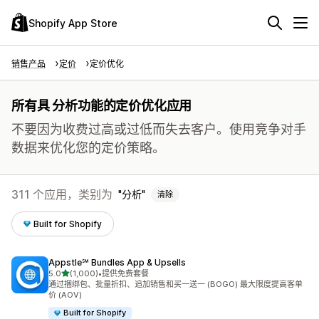
Shopify App Store
销售产品
定价
定价优化
所有具 分析功能的定价优化应用
不要因为收费过高或过低而失去客户。使用竞争对手
数据来优化您的定价策略。
311 个应用，类别为
分析
清除
Built for Shopify
Appstle℠ Bundles App & Upsells
星（满分 5 星）
5.0
(1,000)
•
提供免费套餐
总共 1000 条评论
通过捆绑包、批量折扣、追加销售和买一送一 (BOGO) 最大限度提高客单
价 (AOV)
Built for Shopify