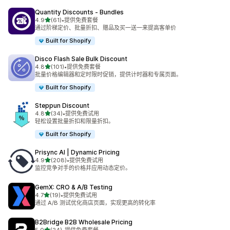
Quantity Discounts ‑ Bundles
星（满分 5 星）
4.9
(61)
•
提供免费套餐
总共 61 条评论
通过阶梯定价、批量折扣、赠品及买一送一来提高客单价
Built for Shopify
Disco Flash Sale Bulk Discount
星（满分 5 星）
4.8
(101)
•
提供免费套餐
总共 101 条评论
批量价格编辑器和定时限时促销，提供计时器和专属页面。
Built for Shopify
Steppun Discount
星（满分 5 星）
4.8
(34)
•
提供免费试用
总共 34 条评论
轻松设置批量折扣和限量折扣。
Built for Shopify
Prisync AI | Dynamic Pricing
星（满分 5 星）
4.9
(208)
•
提供免费试用
总共 208 条评论
监控竞争对手的价格并应用动态定价。
GemX: CRO & A/B Testing
星（满分 5 星）
4.7
(19)
•
提供免费试用
总共 19 条评论
通过 A/B 测试优化商店页面，实现更高的转化率
B2Bridge B2B Wholesale Pricing
星（满分 5 星）