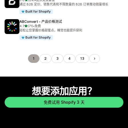
5.0
(24)
•
提供免费套餐
总共 24 条评论
通过 B2B 定价、销售代表和不限数量的 B2B 订单推动销量增长
Built for Shopify
ABConvert ‑ 产品价格测试
星（满分 5 星）
4.7
(71)
•
免费
总共 71 条评论
轻松让您掌握价格甜蜜点，睡觉也能提升获利
Built for Shopify
1
2
3
4
13
想要添加应用？
免费试用 Shopify 3 天