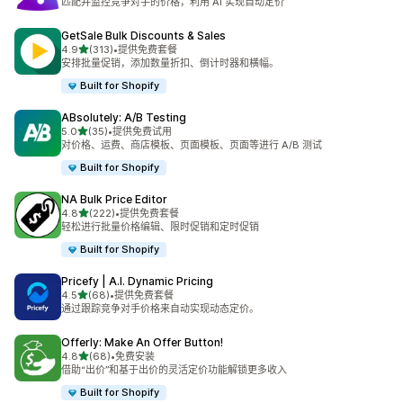
匹配并监控竞争对手的价格，利用 AI 实现自动定价
GetSale Bulk Discounts & Sales
星（满分 5 星）
4.9
(313)
•
提供免费套餐
总共 313 条评论
安排批量促销，添加数量折扣、倒计时器和横幅。
Built for Shopify
ABsolutely: A/B Testing
星（满分 5 星）
5.0
(35)
•
提供免费试用
总共 35 条评论
对价格、运费、商店模板、页面模板、页面等进行 A/B 测试
Built for Shopify
NA Bulk Price Editor
星（满分 5 星）
4.8
(222)
•
提供免费套餐
总共 222 条评论
轻松进行批量价格编辑、限时促销和定时促销
Built for Shopify
Pricefy | A.I. Dynamic Pricing
星（满分 5 星）
4.5
(68)
•
提供免费套餐
总共 68 条评论
通过跟踪竞争对手价格来自动实现动态定价。
Offerly: Make An Offer Button!
星（满分 5 星）
4.8
(68)
•
免费安装
总共 68 条评论
借助“出价”和基于出价的灵活定价功能解锁更多收入
Built for Shopify