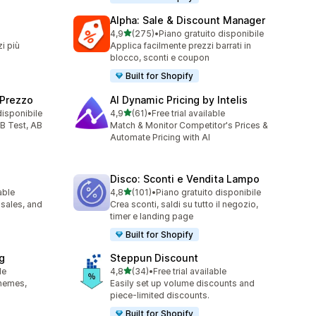
Alpha: Sale & Discount Manager
stelle su 5
4,9
(275)
•
Piano gratuito disponibile
275 recensioni totali
zi più
Applica facilmente prezzi barrati in
blocco, sconti e coupon
Built for Shopify
 Prezzo
AI Dynamic Pricing by Intelis
stelle su 5
disponibile
4,9
(61)
•
Free trial available
61 recensioni totali
/B Test, AB
Match & Monitor Competitor's Prices &
Automate Pricing with AI
Disco: Sconti e Vendita Lampo
stelle su 5
able
4,8
(101)
•
Piano gratuito disponibile
101 recensioni totali
 sales, and
Crea sconti, saldi su tutto il negozio,
timer e landing page
Built for Shopify
g
Steppun Discount
stelle su 5
le
4,8
(34)
•
Free trial available
34 recensioni totali
themes,
Easily set up volume discounts and
piece-limited discounts.
Built for Shopify