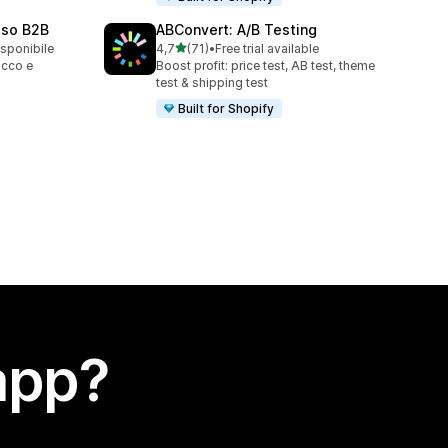
sso B2B
ABConvert: A/B Testing
stelle su 5
isponibile
4,7
(71)
•
Free trial available
71 recensioni totali
occo e
Boost profit: price test, AB test, theme
test & shipping test
Built for Shopify
app?