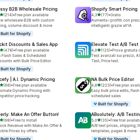
ssy B2B Wholesale Pricing
Shopify Smart Pricing
stelle su 5
stelle su 5
(214)
•
Free plan available
4,3
(77)
•
Gratis
 recensioni totali
77 recensioni totali
w wholesale B2B with custom
Aumenta i profitti con prez
cing, volume discount & more
intelligenti grazie all'IA
Built for Shopify
ckit Discounts & Sales App
Elevate Test A/B Test
stelle su 5
stelle su 5
(478)
•
Free plan available
4,9
(125)
•
Prova gratuita 
 recensioni totali
125 recensioni totali
 Flash Sales & Scheduled
Test avanzati sui prezzi, A
counts with Bulk Price Editor
Test, Price test.
Built for Shopify
cefy | A.I. Dynamic Pricing
NA Bulk Price Editor
stelle su 5
stelle su 5
(68)
•
Free plan available
4,8
(223)
•
Free plan avail
recensioni totali
223 recensioni totali
omate Dynamic Pricing with
Easy bulk price edits, flash
petitor price tracking.
scheduled sales
Built for Shopify
ferly: Make An Offer Button!
ABsolutely: A/B Testin
stelle su 5
stelle su 5
(68)
•
Free to install
5,0
(35)
•
Free trial availab
recensioni totali
35 recensioni totali
ock Revenue with Make An Offer &
A/B test prices, shipping, 
xible Prices by offers
templates, pages & more
Built for Shopify
Built for Shopify