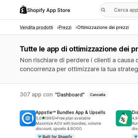
Shopify App Store
Vendita prodotti
Prezzi
Ottimizzazione dei prezzi
Tutte le app di ottimizzazione dei 
Non rischiare di perdere i clienti a causa d
concorrenza per ottimizzare la tua strateg
307 app con
Dashboard
Cancella
Appstle℠ Bundles App & Upsells
Di
stelle su 5
5,0
(995)
•
Free plan available
4,9
995 recensioni totali
118
Maximize AOV with bundles, volume
Run
discount, upsells & BOGO
dis
Built for Shopify