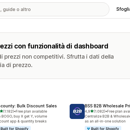
Sfogli
prezzi con funzionalità di dashboard
i prezzi non competitivi. Sfrutta i dati della
ia di prezzo.
scounty: Bulk Discount Sales
BSS B2B Wholesale Pr
stelle su 5
stelle su 5
(1.182)
•
Free plan available
4,9
(1.082)
•
Free plan ava
2 recensioni totali
1082 recensioni totali
 BOGO, buy X get Y, volume
Centralize B2B & Wholesal
count app & quantity breaks
as an all-in-one solution
Built for Shopify
Built for Shopify