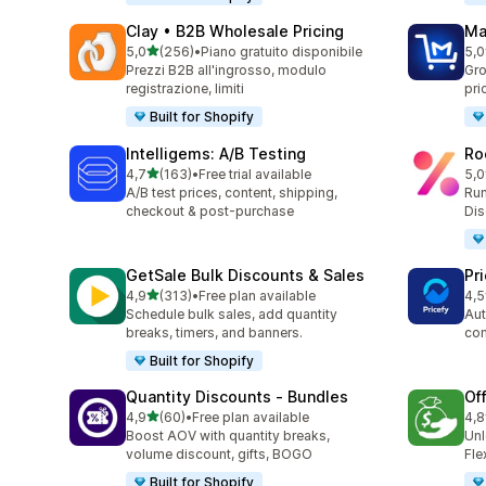
Clay • B2B Wholesale Pricing
Ma
stelle su 5
5,0
(256)
•
Piano gratuito disponibile
5,0
256 recensioni totali
214
Prezzi B2B all'ingrosso, modulo
Gro
registrazione, limiti
pri
Built for Shopify
Intelligems: A/B Testing
Ro
stelle su 5
4,7
(163)
•
Free trial available
5,0
163 recensioni totali
478
A/B test prices, content, shipping,
Run
checkout & post-purchase
Dis
GetSale Bulk Discounts & Sales
Pri
stelle su 5
4,9
(313)
•
Free plan available
4,5
313 recensioni totali
68 
Schedule bulk sales, add quantity
Aut
breaks, timers, and banners.
com
Built for Shopify
Quantity Discounts ‑ Bundles
Of
stelle su 5
4,9
(60)
•
Free plan available
4,8
60 recensioni totali
68 
Boost AOV with quantity breaks,
Unl
volume discount, gifts, BOGO
Fle
Built for Shopify