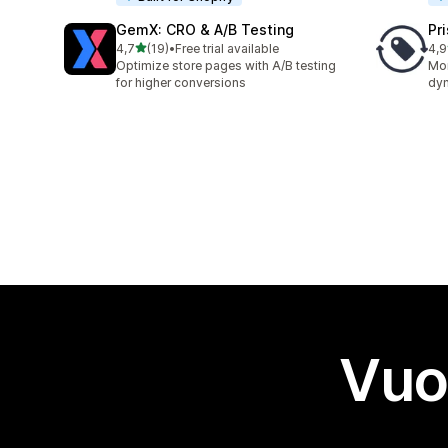
GemX: CRO & A/B Testing
Pr
stelle su 5
4,7
(19)
•
Free trial available
4,9
19 recensioni totali
208
Optimize store pages with A/B testing
Mon
for higher conversions
dyn
Vuo