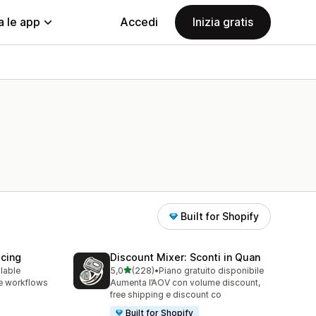
a le app
Accedi
Inizia gratis
Built for Shopify
icing
Discount Mixer: Sconti in Quan
stelle su 5
ilable
5,0
(228)
•
Piano gratuito disponibile
228 recensioni totali
e workflows
Aumenta l’AOV con volume discount,
free shipping e discount co
Built for Shopify