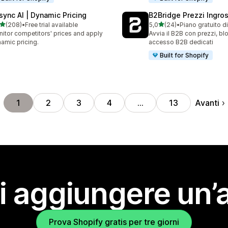
isync AI | Dynamic Pricing
B2Bridge Prezzi Ingro
stelle su 5
stelle su 5
(208)
•
Free trial available
5,0
(24)
•
Piano gratuito d
 recensioni totali
24 recensioni totali
itor competitors' prices and apply
Avvia il B2B con prezzi, bl
amic pricing.
accesso B2B dedicati
Built for Shopify
Avanti
1
2
3
4
…
13
i aggiungere un’
Prova Shopify gratis per tre giorni