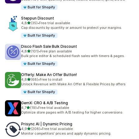
Built for Shopify
Steppun Discount
/ 5 tähteä
4,8
(35)
•
Free trial available
35 arvostelua yhteensä
Cap discounts by quantity or amount to protect your margins.
Built for Shopify
Disco Flash Sale Bulk Discount
/ 5 tähteä
4,8
(101)
•
Free plan available
101 arvostelua yhteensä
Bulk price editor & scheduled flash sales with timers & pages.
Built for Shopify
Offerly: Make An Offer Button!
/ 5 tähteä
4,8
(68)
•
Free to install
68 arvostelua yhteensä
Unlock Revenue with Make An Offer & Flexible Prices by offers
Built for Shopify
GemX: CRO & A/B Testing
/ 5 tähteä
4,7
(19)
•
Free trial available
19 arvostelua yhteensä
Optimize store pages with A/B testing for higher conversions
Prisync AI | Dynamic Pricing
/ 5 tähteä
4,9
(208)
•
Free trial available
208 arvostelua yhteensä
Monitor competitors' prices and apply dynamic pricing.