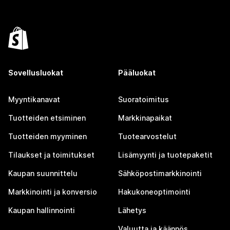
Sovellusluokat
Pääluokat
Myyntikanavat
Suoratoimitus
Tuotteiden etsiminen
Markkinapaikat
Tuotteiden myyminen
Tuotearvostelut
Tilaukset ja toimitukset
Lisämyynti ja tuotepaketit
Kaupan suunnittelu
Sähköpostimarkkinointi
Markkinointi ja konversio
Hakukoneoptimointi
Kaupan hallinnointi
Lähetys
Valuutta ja käännös