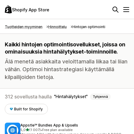
Shopify App Store
Tuotteiden myyminen
Hinnoittelu
Hintojen optimointi
Kaikki hintojen optimointisovellukset, joissa on
ominaisuuksia hintahälytykset-toiminnoille.
Älä menetä asiakkaita veloittamalla liikaa tai liian
vähän. Optimoi hintastrategiasi käyttämällä
kilpailijoiden tietoja.
312 sovellusta haulla
Hintahälytykset
Tyhjennä
Built for Shopify
Appstle℠ Bundles App & Upsells
/ 5 tähteä
5,0
(1 007)
•
Free plan available
1007 arvostelua yhteensä