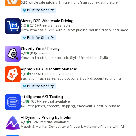
B2B wholesale pricing & more, right from your existing store
Built for Shopify
Massy B2B Wholesale Pricing
/ 5 tähteä
5,0
(213)
•
Free plan available
213 arvostelua yhteensä
Grow wholesale B2B with custom pricing, volume discount & more
Built for Shopify
Shopify Smart Pricing
/ 5 tähteä
4,3
(81)
•
Ilmainen
81 arvostelua yhteensä
Kasvata katetta ja hinnoittele älykkäämmin tekoälyllä
Alpha: Sale & Discount Manager
/ 5 tähteä
4,9
(278)
•
Free plan available
278 arvostelua yhteensä
Easily run flash sales, add coupons & bulk discounted pricing
Built for Shopify
Intelligems: A/B Testing
/ 5 tähteä
4,7
(163)
•
Free trial available
163 arvostelua yhteensä
A/B test prices, content, shipping, checkout & post-purchase
AI Dynamic Pricing by Intelis
/ 5 tähteä
4,9
(62)
•
Free trial available
62 arvostelua yhteensä
Match & Monitor Competitor's Prices & Automate Pricing with AI