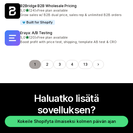
B2Bridge B2B Wholesale Pricing
/ 5 tähteä
5,0
(24)
•
Free plan available
24 arvostelua yhteensä
Grow sales w/ B2B dual price, sales rep & unlimited B2B orders
Built for Shopify
Eraya: A/B Testing
/ 5 tähteä
5,0
(20)
•
Free plan available
20 arvostelua yhteensä
Boost profit with price test, shipping, template AB test & CRO
1
2
3
4
13
Haluatko lisätä
sovelluksen?
Kokeile Shopifyta ilmaiseksi kolmen päivän ajan