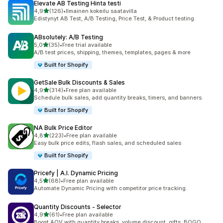
Elevate AB Testing Hinta testi
/ 5 tähteä
4,9
(126)
•
Ilmainen kokeilu saatavilla
126 arvostelua yhteensä
Edistynyt AB Test, A/B Testing, Price Test, & Product testing.
ABsolutely: A/B Testing
/ 5 tähteä
5,0
(35)
•
Free trial available
35 arvostelua yhteensä
A/B test prices, shipping, themes, templates, pages & more
Built for Shopify
GetSale Bulk Discounts & Sales
/ 5 tähteä
4,9
(314)
•
Free plan available
314 arvostelua yhteensä
Schedule bulk sales, add quantity breaks, timers, and banners.
Built for Shopify
NA Bulk Price Editor
/ 5 tähteä
4,8
(223)
•
Free plan available
223 arvostelua yhteensä
Easy bulk price edits, flash sales, and scheduled sales
Built for Shopify
Pricefy | A.I. Dynamic Pricing
/ 5 tähteä
4,5
(68)
•
Free plan available
68 arvostelua yhteensä
Automate Dynamic Pricing with competitor price tracking.
Quantity Discounts ‑ Selector
/ 5 tähteä
4,9
(61)
•
Free plan available
61 arvostelua yhteensä
Boost AOV with quantity breaks, volume discount, gifts, BOGO