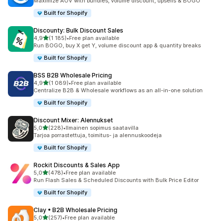
Maximize AOV with bundles, volume discount, upsells & BOGO
Built for Shopify
Discounty: Bulk Discount Sales
/ 5 tähteä
4,9
(1 185)
•
Free plan available
1185 arvostelua yhteensä
Run BOGO, buy X get Y, volume discount app & quantity breaks
Built for Shopify
BSS B2B Wholesale Pricing
/ 5 tähteä
4,9
(1 089)
•
Free plan available
1089 arvostelua yhteensä
Centralize B2B & Wholesale workflows as an all-in-one solution
Built for Shopify
Discount Mixer: Alennukset
/ 5 tähteä
5,0
(228)
•
Ilmainen sopimus saatavilla
228 arvostelua yhteensä
Tarjoa porrastettuja, toimitus- ja alennuskoodeja
Built for Shopify
Rockit Discounts & Sales App
/ 5 tähteä
5,0
(478)
•
Free plan available
478 arvostelua yhteensä
Run Flash Sales & Scheduled Discounts with Bulk Price Editor
Built for Shopify
Clay • B2B Wholesale Pricing
/ 5 tähteä
5,0
(257)
•
Free plan available
257 arvostelua yhteensä