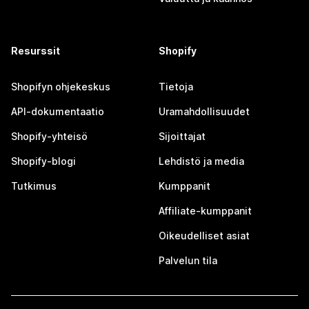
Resurssit
Shopify
Shopifyn ohjekeskus
Tietoja
API-dokumentaatio
Uramahdollisuudet
Shopify-yhteisö
Sijoittajat
Shopify-blogi
Lehdistö ja media
Tutkimus
Kumppanit
Affiliate-kumppanit
Oikeudelliset asiat
Palvelun tila