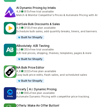
AI Dynamic Pricing by Intelis
stelle su 5
4,9
(61)
•
Free trial available
61 recensioni totali
Match & Monitor Competitor's Prices & Automate Pricing with AI
GetSale Bulk Discounts & Sales
stelle su 5
4,9
(313)
•
Free plan available
313 recensioni totali
Schedule bulk sales, add quantity breaks, timers, and banners.
Built for Shopify
ABsolutely: A/B Testing
stelle su 5
5,0
(35)
•
Free trial available
35 recensioni totali
A/B test prices, shipping, themes, templates, pages & more
Built for Shopify
NA Bulk Price Editor
stelle su 5
4,8
(222)
•
Free plan available
222 recensioni totali
Easy bulk price edits, flash sales, and scheduled sales
Built for Shopify
Pricefy | A.I. Dynamic Pricing
stelle su 5
4,5
(68)
•
Free plan available
68 recensioni totali
Automate Dynamic Pricing with competitor price tracking.
Offerly: Make An Offer Button!