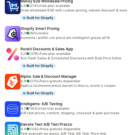
Massy B2B Wholesale Pricing
stelle su 5
5,0
(214)
•
Free plan available
214 recensioni totali
Grow wholesale B2B with custom pricing, volume discount & more
Built for Shopify
Shopify Smart Pricing
stelle su 5
4,3
(80)
•
Gratis
80 recensioni totali
Aumenta i profitti con prezzi più intelligenti grazie all'IA
Rockit Discounts & Sales App
stelle su 5
5,0
(478)
•
Free plan available
478 recensioni totali
Run Flash Sales & Scheduled Discounts with Bulk Price Editor
Built for Shopify
Alpha: Sale & Discount Manager
stelle su 5
4,9
(275)
•
Piano gratuito disponibile
275 recensioni totali
Applica facilmente prezzi barrati in blocco, sconti e coupon
Built for Shopify
Intelligems: A/B Testing
stelle su 5
4,7
(163)
•
Free trial available
163 recensioni totali
A/B test prices, content, shipping, checkout & post-purchase
Elevate Test A/B Test Prezzo
stelle su 5
4,9
(126)
•
Prova gratuita disponibile
126 recensioni totali
Test avanzati sui prezzi, A/B Test, AB Test, Price test.