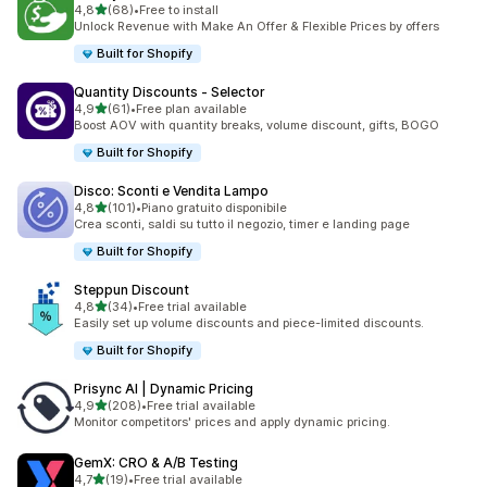
stelle su 5
4,8
(68)
•
Free to install
68 recensioni totali
Unlock Revenue with Make An Offer & Flexible Prices by offers
Built for Shopify
Quantity Discounts ‑ Selector
stelle su 5
4,9
(61)
•
Free plan available
61 recensioni totali
Boost AOV with quantity breaks, volume discount, gifts, BOGO
Built for Shopify
Disco: Sconti e Vendita Lampo
stelle su 5
4,8
(101)
•
Piano gratuito disponibile
101 recensioni totali
Crea sconti, saldi su tutto il negozio, timer e landing page
Built for Shopify
Steppun Discount
stelle su 5
4,8
(34)
•
Free trial available
34 recensioni totali
Easily set up volume discounts and piece-limited discounts.
Built for Shopify
Prisync AI | Dynamic Pricing
stelle su 5
4,9
(208)
•
Free trial available
208 recensioni totali
Monitor competitors' prices and apply dynamic pricing.
GemX: CRO & A/B Testing
stelle su 5
4,7
(19)
•
Free trial available
19 recensioni totali