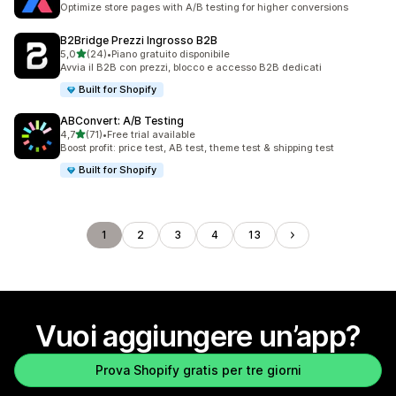
Optimize store pages with A/B testing for higher conversions
B2Bridge Prezzi Ingrosso B2B
stelle su 5
5,0
(24)
•
Piano gratuito disponibile
24 recensioni totali
Avvia il B2B con prezzi, blocco e accesso B2B dedicati
Built for Shopify
ABConvert: A/B Testing
stelle su 5
4,7
(71)
•
Free trial available
71 recensioni totali
Boost profit: price test, AB test, theme test & shipping test
Built for Shopify
1
2
3
4
13
Vuoi aggiungere un’app?
Prova Shopify gratis per tre giorni