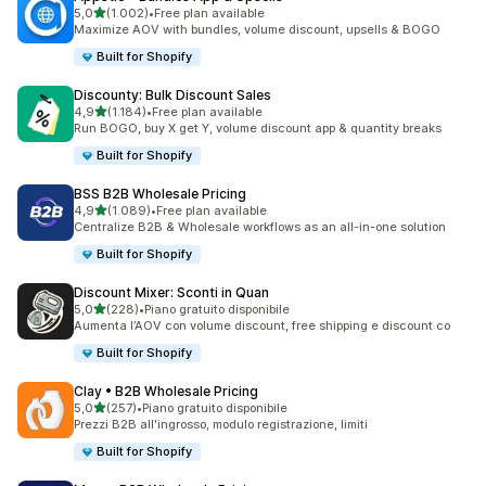
stelle su 5
5,0
(1.002)
•
Free plan available
1002 recensioni totali
Maximize AOV with bundles, volume discount, upsells & BOGO
Built for Shopify
Discounty: Bulk Discount Sales
stelle su 5
4,9
(1.184)
•
Free plan available
1184 recensioni totali
Run BOGO, buy X get Y, volume discount app & quantity breaks
Built for Shopify
BSS B2B Wholesale Pricing
stelle su 5
4,9
(1.089)
•
Free plan available
1089 recensioni totali
Centralize B2B & Wholesale workflows as an all-in-one solution
Built for Shopify
Discount Mixer: Sconti in Quan
stelle su 5
5,0
(228)
•
Piano gratuito disponibile
228 recensioni totali
Aumenta l’AOV con volume discount, free shipping e discount co
Built for Shopify
Clay • B2B Wholesale Pricing
stelle su 5
5,0
(257)
•
Piano gratuito disponibile
257 recensioni totali
Prezzi B2B all'ingrosso, modulo registrazione, limiti
Built for Shopify