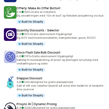
Offerly: Make An Offer Button!
ud af 5 stjerner
4,8
(68)
•
Gratis at installere
68 anmeldelser i alt
Øg omsætningen med “Giv et bud” og fleksibel prissætning via bud
Built for Shopify
Quantity Discounts ‑ Selector
ud af 5 stjerner
4,9
(61)
•
Gratis abonnement tilgængeligt
61 anmeldelser i alt
Øg AOV med kvantumsrabatter, mængderabat, gaver, BOGO
Built for Shopify
Disco Flash Sale Bulk Discount
ud af 5 stjerner
4,8
(101)
•
Gratis abonnement tilgængeligt
101 anmeldelser i alt
Værktøj til masseændring af priser og planlagte lynudsalg med
nedtællingsure og sider.
Built for Shopify
Steppun Discount
ud af 5 stjerner
4,8
(34)
•
Mulighed for gratis prøveperiode
34 anmeldelser i alt
Sæt et loft over rabatter baseret på antal eller beløb for at beskytte
dine avancer.
Built for Shopify
Prisync AI | Dynamic Pricing
ud af 5 stjerner
4,9
(208)
•
Mulighed for gratis prøveperiode