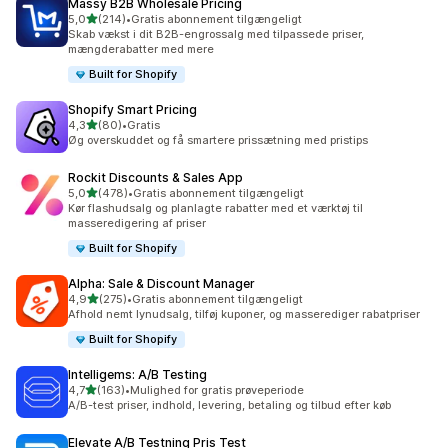
Massy B2B Wholesale Pricing
ud af 5 stjerner
5,0
(214)
•
Gratis abonnement tilgængeligt
214 anmeldelser i alt
Skab vækst i dit B2B-engrossalg med tilpassede priser,
mængderabatter med mere
Built for Shopify
Shopify Smart Pricing
ud af 5 stjerner
4,3
(80)
•
Gratis
80 anmeldelser i alt
Øg overskuddet og få smartere prissætning med pristips
Rockit Discounts & Sales App
ud af 5 stjerner
5,0
(478)
•
Gratis abonnement tilgængeligt
478 anmeldelser i alt
Kør flashudsalg og planlagte rabatter med et værktøj til
masseredigering af priser
Built for Shopify
Alpha: Sale & Discount Manager
ud af 5 stjerner
4,9
(275)
•
Gratis abonnement tilgængeligt
275 anmeldelser i alt
Afhold nemt lynudsalg, tilføj kuponer, og masserediger rabatpriser
Built for Shopify
Intelligems: A/B Testing
ud af 5 stjerner
4,7
(163)
•
Mulighed for gratis prøveperiode
163 anmeldelser i alt
A/B-test priser, indhold, levering, betaling og tilbud efter køb
Elevate A/B Testning Pris Test