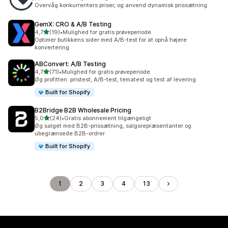
208 anmeldelser i alt
Overvåg konkurrenters priser, og anvend dynamisk prissætning.
GemX: CRO & A/B Testing
ud af 5 stjerner
4,7
(19)
•
Mulighed for gratis prøveperiode
19 anmeldelser i alt
Optimer butikkens sider med A/B-test for at opnå højere
konvertering
ABConvert: A/B Testing
ud af 5 stjerner
4,7
(71)
•
Mulighed for gratis prøveperiode
71 anmeldelser i alt
Øg profitten: pristest, A/B-test, tematest og test af levering
Built for Shopify
B2Bridge B2B Wholesale Pricing
ud af 5 stjerner
5,0
(24)
•
Gratis abonnement tilgængeligt
24 anmeldelser i alt
Øg salget med B2B-prissætning, salgsrepræsentanter og
ubegrænsede B2B-ordrer
Built for Shopify
1
2
3
4
13