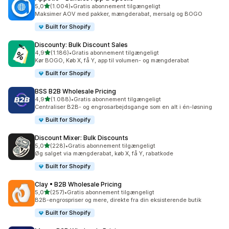
ud af 5 stjerner
5,0
(1.004)
•
Gratis abonnement tilgængeligt
1004 anmeldelser i alt
Maksimer AOV med pakker, mængderabat, mersalg og BOGO
Built for Shopify
Discounty: Bulk Discount Sales
ud af 5 stjerner
4,9
(1.186)
•
Gratis abonnement tilgængeligt
1186 anmeldelser i alt
Kør BOGO, Køb X, få Y, app til volumen- og mængderabat
Built for Shopify
BSS B2B Wholesale Pricing
ud af 5 stjerner
4,9
(1.088)
•
Gratis abonnement tilgængeligt
1088 anmeldelser i alt
Centraliser B2B- og engrosarbejdsgange som en alt i én-løsning
Built for Shopify
Discount Mixer: Bulk Discounts
ud af 5 stjerner
5,0
(228)
•
Gratis abonnement tilgængeligt
228 anmeldelser i alt
Øg salget via mængderabat, køb X, få Y, rabatkode
Built for Shopify
Clay • B2B Wholesale Pricing
ud af 5 stjerner
5,0
(257)
•
Gratis abonnement tilgængeligt
257 anmeldelser i alt
B2B-engrospriser og mere, direkte fra din eksisterende butik
Built for Shopify