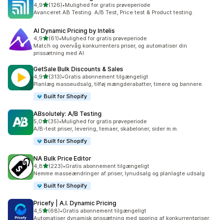
ud af 5 stjerner
4,9
(126)
•
Mulighed for gratis prøveperiode
126 anmeldelser i alt
Avanceret AB Testing. A/B Test, Price test & Product testing.
AI Dynamic Pricing by Intelis
ud af 5 stjerner
4,9
(61)
•
Mulighed for gratis prøveperiode
61 anmeldelser i alt
Match og overvåg konkurrenters priser, og automatiser din
prissætning med AI
GetSale Bulk Discounts & Sales
ud af 5 stjerner
4,9
(313)
•
Gratis abonnement tilgængeligt
313 anmeldelser i alt
Planlæg masseudsalg, tilføj mængderabatter, timere og bannere.
Built for Shopify
ABsolutely: A/B Testing
ud af 5 stjerner
5,0
(35)
•
Mulighed for gratis prøveperiode
35 anmeldelser i alt
A/B-test priser, levering, temaer, skabeloner, sider m.m.
Built for Shopify
NA Bulk Price Editor
ud af 5 stjerner
4,8
(223)
•
Gratis abonnement tilgængeligt
223 anmeldelser i alt
Nemme masseændringer af priser, lynudsalg og planlagte udsalg
Built for Shopify
Pricefy | A.I. Dynamic Pricing
ud af 5 stjerner
4,5
(68)
•
Gratis abonnement tilgængeligt
68 anmeldelser i alt
Automatiser dynamisk prissætning med sporing af konkurrentpriser.