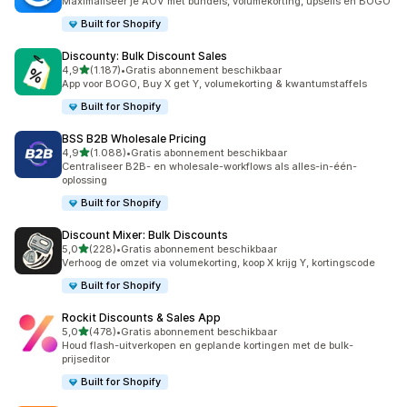
Maximaliseer je AOV met bundels, volumekorting, upsells en BOGO
Built for Shopify
Discounty: Bulk Discount Sales
van 5 sterren
4,9
(1.187)
•
Gratis abonnement beschikbaar
1187 recensies in totaal
App voor BOGO, Buy X get Y, volumekorting & kwantumstaffels
Built for Shopify
BSS B2B Wholesale Pricing
van 5 sterren
4,9
(1.088)
•
Gratis abonnement beschikbaar
1088 recensies in totaal
Centraliseer B2B- en wholesale-workflows als alles-in-één-
oplossing
Built for Shopify
Discount Mixer: Bulk Discounts
van 5 sterren
5,0
(228)
•
Gratis abonnement beschikbaar
228 recensies in totaal
Verhoog de omzet via volumekorting, koop X krijg Y, kortingscode
Built for Shopify
Rockit Discounts & Sales App
van 5 sterren
5,0
(478)
•
Gratis abonnement beschikbaar
478 recensies in totaal
Houd flash-uitverkopen en geplande kortingen met de bulk-
prijseditor
Built for Shopify