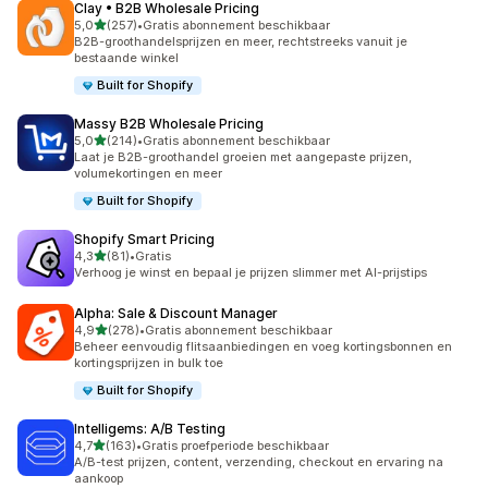
Clay • B2B Wholesale Pricing
van 5 sterren
5,0
(257)
•
Gratis abonnement beschikbaar
257 recensies in totaal
B2B-groothandelsprijzen en meer, rechtstreeks vanuit je
bestaande winkel
Built for Shopify
Massy B2B Wholesale Pricing
van 5 sterren
5,0
(214)
•
Gratis abonnement beschikbaar
214 recensies in totaal
Laat je B2B-groothandel groeien met aangepaste prijzen,
volumekortingen en meer
Built for Shopify
Shopify Smart Pricing
van 5 sterren
4,3
(81)
•
Gratis
81 recensies in totaal
Verhoog je winst en bepaal je prijzen slimmer met AI-prijstips
Alpha: Sale & Discount Manager
van 5 sterren
4,9
(278)
•
Gratis abonnement beschikbaar
278 recensies in totaal
Beheer eenvoudig flitsaanbiedingen en voeg kortingsbonnen en
kortingsprijzen in bulk toe
Built for Shopify
Intelligems: A/B Testing
van 5 sterren
4,7
(163)
•
Gratis proefperiode beschikbaar
163 recensies in totaal
A/B-test prijzen, content, verzending, checkout en ervaring na
aankoop