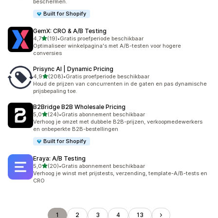
beschermen.
Built for Shopify
GemX: CRO & A/B Testing
van 5 sterren
4,7
(19)
•
Gratis proefperiode beschikbaar
19 recensies in totaal
Optimaliseer winkelpagina's met A/B-testen voor hogere
conversies
Prisync AI | Dynamic Pricing
van 5 sterren
4,9
(208)
•
Gratis proefperiode beschikbaar
208 recensies in totaal
Houd de prijzen van concurrenten in de gaten en pas dynamische
prijsbepaling toe.
B2Bridge B2B Wholesale Pricing
van 5 sterren
5,0
(24)
•
Gratis abonnement beschikbaar
24 recensies in totaal
Verhoog je omzet met dubbele B2B-prijzen, verkoopmedewerkers
en onbeperkte B2B-bestellingen
Built for Shopify
Eraya: A/B Testing
van 5 sterren
5,0
(20)
•
Gratis abonnement beschikbaar
20 recensies in totaal
Verhoog je winst met prijstests, verzending, template-A/B-tests en
CRO
1
2
3
4
13