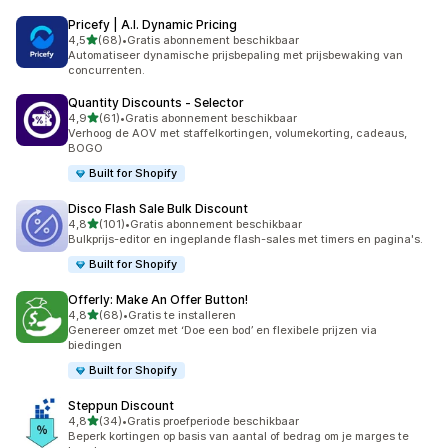
Pricefy | A.I. Dynamic Pricing
van 5 sterren
4,5
(68)
•
Gratis abonnement beschikbaar
68 recensies in totaal
Automatiseer dynamische prijsbepaling met prijsbewaking van
concurrenten.
Quantity Discounts ‑ Selector
van 5 sterren
4,9
(61)
•
Gratis abonnement beschikbaar
61 recensies in totaal
Verhoog de AOV met staffelkortingen, volumekorting, cadeaus,
BOGO
Built for Shopify
Disco Flash Sale Bulk Discount
van 5 sterren
4,8
(101)
•
Gratis abonnement beschikbaar
101 recensies in totaal
Bulkprijs-editor en ingeplande flash-sales met timers en pagina's.
Built for Shopify
Offerly: Make An Offer Button!
van 5 sterren
4,8
(68)
•
Gratis te installeren
68 recensies in totaal
Genereer omzet met ‘Doe een bod’ en flexibele prijzen via
biedingen
Built for Shopify
Steppun Discount
van 5 sterren
4,8
(34)
•
Gratis proefperiode beschikbaar
34 recensies in totaal
Beperk kortingen op basis van aantal of bedrag om je marges te