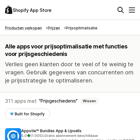
Shopify App Store
Producten verkopen
Prijzen
Prijsoptimalisatie
Alle apps voor prijsoptimalisatie met functies
voor prijsgeschiedenis
Verlies geen klanten door te veel of te weinig te
vragen. Gebruik gegevens van concurrenten om
je prijsstrategie te optimaliseren.
311 apps met
Prijsgeschiedenis
Wissen
Built for Shopify
Appstle℠ Bundles App & Upsells
van 5 sterren
5,0
(1.005)
•
Gratis abonnement beschikbaar
1005 recensies in totaal