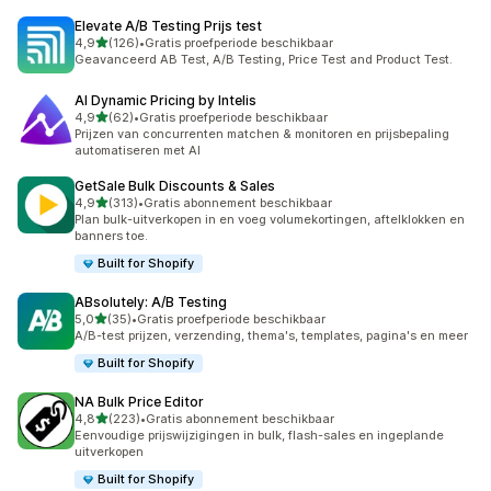
Elevate A/B Testing Prijs test
van 5 sterren
4,9
(126)
•
Gratis proefperiode beschikbaar
126 recensies in totaal
Geavanceerd AB Test, A/B Testing, Price Test and Product Test.
AI Dynamic Pricing by Intelis
van 5 sterren
4,9
(62)
•
Gratis proefperiode beschikbaar
62 recensies in totaal
Prijzen van concurrenten matchen & monitoren en prijsbepaling
automatiseren met AI
GetSale Bulk Discounts & Sales
van 5 sterren
4,9
(313)
•
Gratis abonnement beschikbaar
313 recensies in totaal
Plan bulk-uitverkopen in en voeg volumekortingen, aftelklokken en
banners toe.
Built for Shopify
ABsolutely: A/B Testing
van 5 sterren
5,0
(35)
•
Gratis proefperiode beschikbaar
35 recensies in totaal
A/B-test prijzen, verzending, thema's, templates, pagina's en meer
Built for Shopify
NA Bulk Price Editor
van 5 sterren
4,8
(223)
•
Gratis abonnement beschikbaar
223 recensies in totaal
Eenvoudige prijswijzigingen in bulk, flash-sales en ingeplande
uitverkopen
Built for Shopify