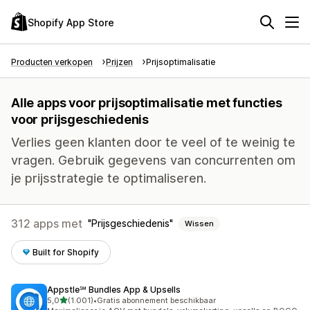
Shopify App Store
Producten verkopen
Prijzen
Prijsoptimalisatie
Alle apps voor prijsoptimalisatie met functies
voor prijsgeschiedenis
Verlies geen klanten door te veel of te weinig te
vragen. Gebruik gegevens van concurrenten om
je prijsstrategie te optimaliseren.
312 apps met
Prijsgeschiedenis
Wissen
Built for Shopify
Appstle℠ Bundles App & Upsells
van 5 sterren
5,0
(1.001)
•
Gratis abonnement beschikbaar
1001 recensies in totaal