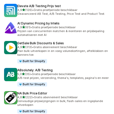
Elevate A/B Testing Prijs test
van 5 sterren
4,9
(126)
•
Gratis proefperiode beschikbaar
126 recensies in totaal
Geavanceerd AB Test, A/B Testing, Price Test and Product Test.
AI Dynamic Pricing by Intelis
van 5 sterren
4,9
(61)
•
Gratis proefperiode beschikbaar
61 recensies in totaal
Prijzen van concurrenten matchen & monitoren en prijsbepaling
automatiseren met AI
GetSale Bulk Discounts & Sales
van 5 sterren
4,9
(313)
•
Gratis abonnement beschikbaar
313 recensies in totaal
Plan bulk-uitverkopen in en voeg volumekortingen, aftelklokken en
banners toe.
Built for Shopify
ABsolutely: A/B Testing
van 5 sterren
5,0
(35)
•
Gratis proefperiode beschikbaar
35 recensies in totaal
A/B-test prijzen, verzending, thema's, templates, pagina's en meer
Built for Shopify
NA Bulk Price Editor
van 5 sterren
4,8
(222)
•
Gratis abonnement beschikbaar
222 recensies in totaal
Eenvoudige prijswijzigingen in bulk, flash-sales en ingeplande
uitverkopen
Built for Shopify