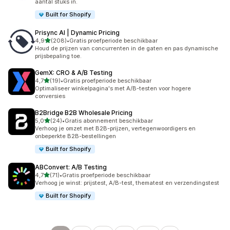
aantal stuks in.
Built for Shopify
Prisync AI | Dynamic Pricing
van 5 sterren
4,9
(208)
•
Gratis proefperiode beschikbaar
208 recensies in totaal
Houd de prijzen van concurrenten in de gaten en pas dynamische
prijsbepaling toe.
GemX: CRO & A/B Testing
van 5 sterren
4,7
(19)
•
Gratis proefperiode beschikbaar
19 recensies in totaal
Optimaliseer winkelpagina's met A/B-testen voor hogere
conversies
B2Bridge B2B Wholesale Pricing
van 5 sterren
5,0
(24)
•
Gratis abonnement beschikbaar
24 recensies in totaal
Verhoog je omzet met B2B-prijzen, vertegenwoordigers en
onbeperkte B2B-bestellingen
Built for Shopify
ABConvert: A/B Testing
van 5 sterren
4,7
(71)
•
Gratis proefperiode beschikbaar
71 recensies in totaal
Verhoog je winst: prijstest, A/B-test, thematest en verzendingstest
Built for Shopify