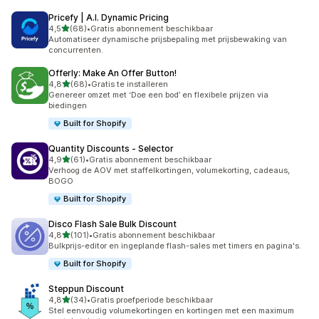
Pricefy | A.I. Dynamic Pricing
van 5 sterren
4,5
(68)
•
Gratis abonnement beschikbaar
68 recensies in totaal
Automatiseer dynamische prijsbepaling met prijsbewaking van
concurrenten.
Offerly: Make An Offer Button!
van 5 sterren
4,8
(68)
•
Gratis te installeren
68 recensies in totaal
Genereer omzet met ‘Doe een bod’ en flexibele prijzen via
biedingen
Built for Shopify
Quantity Discounts ‑ Selector
van 5 sterren
4,9
(61)
•
Gratis abonnement beschikbaar
61 recensies in totaal
Verhoog de AOV met staffelkortingen, volumekorting, cadeaus,
BOGO
Built for Shopify
Disco Flash Sale Bulk Discount
van 5 sterren
4,8
(101)
•
Gratis abonnement beschikbaar
101 recensies in totaal
Bulkprijs-editor en ingeplande flash-sales met timers en pagina's.
Built for Shopify
Steppun Discount
van 5 sterren
4,8
(34)
•
Gratis proefperiode beschikbaar
34 recensies in totaal
Stel eenvoudig volumekortingen en kortingen met een maximum