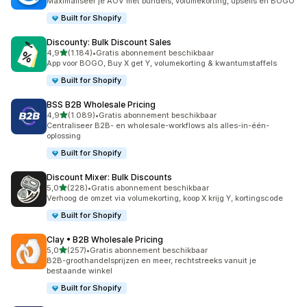
Maximaliseer je AOV met bundels, volumekorting, upsells en BOGO
Built for Shopify
Discounty: Bulk Discount Sales
van 5 sterren
4,9
(1.184)
•
Gratis abonnement beschikbaar
1184 recensies in totaal
App voor BOGO, Buy X get Y, volumekorting & kwantumstaffels
Built for Shopify
BSS B2B Wholesale Pricing
van 5 sterren
4,9
(1.089)
•
Gratis abonnement beschikbaar
1089 recensies in totaal
Centraliseer B2B- en wholesale-workflows als alles-in-één-
oplossing
Built for Shopify
Discount Mixer: Bulk Discounts
van 5 sterren
5,0
(228)
•
Gratis abonnement beschikbaar
228 recensies in totaal
Verhoog de omzet via volumekorting, koop X krijg Y, kortingscode
Built for Shopify
Clay • B2B Wholesale Pricing
van 5 sterren
5,0
(257)
•
Gratis abonnement beschikbaar
257 recensies in totaal
B2B-groothandelsprijzen en meer, rechtstreeks vanuit je
bestaande winkel
Built for Shopify