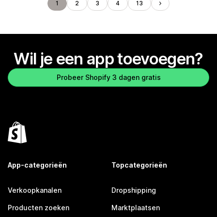
1
2
3
4
13
Wil je een app toevoegen?
Probeer Shopify 3 dagen gratis
App-categorieën
Topcategorieën
Verkoopkanalen
Dropshipping
Producten zoeken
Marktplaatsen