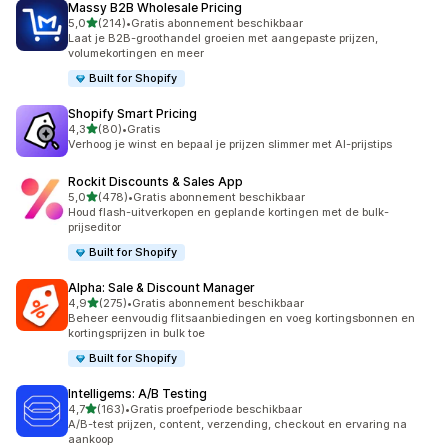
Massy B2B Wholesale Pricing
van 5 sterren
5,0
(214)
•
Gratis abonnement beschikbaar
214 recensies in totaal
Laat je B2B-groothandel groeien met aangepaste prijzen,
volumekortingen en meer
Built for Shopify
Shopify Smart Pricing
van 5 sterren
4,3
(80)
•
Gratis
80 recensies in totaal
Verhoog je winst en bepaal je prijzen slimmer met AI-prijstips
Rockit Discounts & Sales App
van 5 sterren
5,0
(478)
•
Gratis abonnement beschikbaar
478 recensies in totaal
Houd flash-uitverkopen en geplande kortingen met de bulk-
prijseditor
Built for Shopify
Alpha: Sale & Discount Manager
van 5 sterren
4,9
(275)
•
Gratis abonnement beschikbaar
275 recensies in totaal
Beheer eenvoudig flitsaanbiedingen en voeg kortingsbonnen en
kortingsprijzen in bulk toe
Built for Shopify
Intelligems: A/B Testing
van 5 sterren
4,7
(163)
•
Gratis proefperiode beschikbaar
163 recensies in totaal
A/B-test prijzen, content, verzending, checkout en ervaring na
aankoop