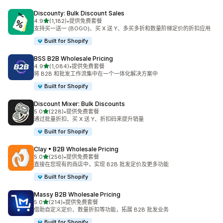
Discounty: Bulk Discount Sales
星（满分 5 星）
4.9
(1,182)
•
提供免费套餐
总共 1182 条评论
支持买一送一 (BOGO)、买 X 送 Y、多买多折和数量阶梯定价的折扣应用
Built for Shopify
BSS B2B Wholesale Pricing
星（满分 5 星）
4.9
(1,084)
•
提供免费套餐
总共 1084 条评论
将 B2B 和批发工作流集中在一个一体化解决方案中
Built for Shopify
Discount Mixer: Bulk Discounts
星（满分 5 星）
5.0
(228)
•
提供免费套餐
总共 228 条评论
通过批量折扣、买 X 送 Y、折扣码来提升销量
Built for Shopify
Clay • B2B Wholesale Pricing
星（满分 5 星）
5.0
(256)
•
提供免费套餐
总共 256 条评论
直接在您现有的商店中，实现 B2B 批发定价及更多功能
Built for Shopify
Massy B2B Wholesale Pricing
星（满分 5 星）
5.0
(214)
•
提供免费套餐
总共 214 条评论
借助自定义定价、数量折扣等功能，拓展 B2B 批发业务
Built for Shopify