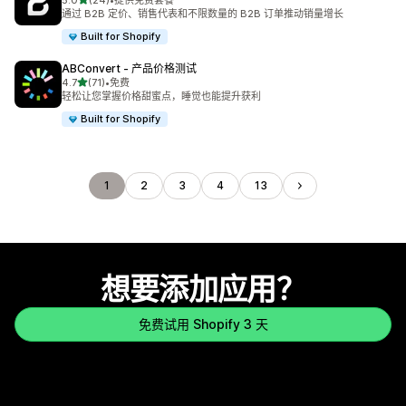
5.0
(24)
•
提供免费套餐
总共 24 条评论
通过 B2B 定价、销售代表和不限数量的 B2B 订单推动销量增长
Built for Shopify
ABConvert ‑ 产品价格测试
星（满分 5 星）
4.7
(71)
•
免费
总共 71 条评论
轻松让您掌握价格甜蜜点，睡觉也能提升获利
Built for Shopify
1
2
3
4
13
想要添加应用？
免费试用 Shopify 3 天