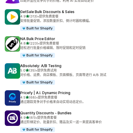
匹配并监控竞争对手的价格，利用 AI 实现自动定价
GetSale Bulk Discounts & Sales
星（满分 5 星）
4.9
(313)
•
提供免费套餐
总共 313 条评论
安排批量促销，添加数量折扣、倒计时器和横幅。
Built for Shopify
NA Bulk Price Editor
星（满分 5 星）
4.8
(223)
•
提供免费套餐
总共 223 条评论
轻松进行批量价格编辑、限时促销和定时促销
Built for Shopify
ABsolutely: A/B Testing
星（满分 5 星）
5.0
(35)
•
提供免费试用
总共 35 条评论
对价格、运费、商店模板、页面模板、页面等进行 A/B 测试
Built for Shopify
Pricefy | A.I. Dynamic Pricing
星（满分 5 星）
4.5
(68)
•
提供免费套餐
总共 68 条评论
通过跟踪竞争对手价格来自动实现动态定价。
Quantity Discounts ‑ Bundles
星（满分 5 星）
4.9
(61)
•
提供免费套餐
总共 61 条评论
通过阶梯定价、批量折扣、赠品及买一送一来提高客单价
Built for Shopify