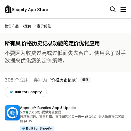
Shopify App Store
销售产品
定价
定价优化
所有具 价格历史记录功能的定价优化应用
不要因为收费过高或过低而失去客户。使用竞争对手
数据来优化您的定价策略。
308 个应用，类别为
价格历史记录
清除
Built for Shopify
Appstle℠ Bundles App & Upsells
星（满分 5 星）
5.0
(1,000)
•
提供免费套餐
总共 1000 条评论
通过捆绑包、批量折扣、追加销售和买一送一 (BOGO) 最大限度提高客单
价 (AOV)
Built for Shopify