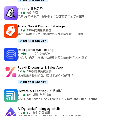
Shopify 智能定价
星（满分 5 星）
4.3
(79)
•
免费
总共 79 条评论
借助 AI 价格提示，提升利润并制定更智能的定价策略
Alpha: Sale & Discount Manager
星（满分 5 星）
4.9
(275)
•
提供免费套餐
总共 275 条评论
轻松开展限时促销、添加优惠券及批量设置折扣价格
Built for Shopify
Intelligems: A/B Testing
星（满分 5 星）
4.7
(163)
•
提供免费试用
总共 163 条评论
对价格、内容、发货、结账和购买后体验进行 A/B 测试
Rockit Discounts & Sales App
星（满分 5 星）
5.0
(478)
•
提供免费套餐
总共 478 条评论
使用批量价格编辑器开展限时促销和定时折扣
Built for Shopify
Elevate AB Testing ‑ 价格测试
星（满分 5 星）
4.9
(125)
•
提供免费试用
总共 125 条评论
先进的 AB Testing, A/B Testing, AB Test and Price Testing.
AI Dynamic Pricing by Intelis
星（满分 5 星）
4.9
(62)
•
提供免费试用
总共 62 条评论