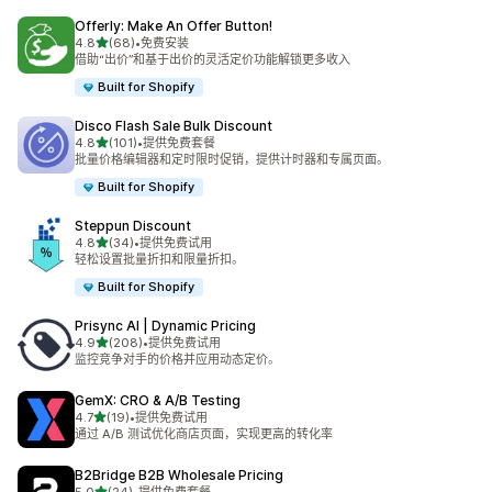
Offerly: Make An Offer Button!
星（满分 5 星）
4.8
(68)
•
免费安装
总共 68 条评论
借助“出价”和基于出价的灵活定价功能解锁更多收入
Built for Shopify
Disco Flash Sale Bulk Discount
星（满分 5 星）
4.8
(101)
•
提供免费套餐
总共 101 条评论
批量价格编辑器和定时限时促销，提供计时器和专属页面。
Built for Shopify
Steppun Discount
星（满分 5 星）
4.8
(34)
•
提供免费试用
总共 34 条评论
轻松设置批量折扣和限量折扣。
Built for Shopify
Prisync AI | Dynamic Pricing
星（满分 5 星）
4.9
(208)
•
提供免费试用
总共 208 条评论
监控竞争对手的价格并应用动态定价。
GemX: CRO & A/B Testing
星（满分 5 星）
4.7
(19)
•
提供免费试用
总共 19 条评论
通过 A/B 测试优化商店页面，实现更高的转化率
B2Bridge B2B Wholesale Pricing
星（满分 5 星）