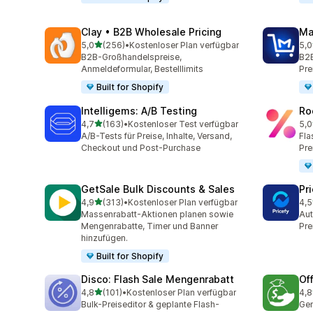
Clay • B2B Wholesale Pricing
Ma
von 5 Sternen
5,0
(256)
•
Kostenloser Plan verfügbar
5,0
256 Rezensionen insgesamt
214
B2B-Großhandelspreise,
B2B
Anmeldeformular, Bestelllimits
Pre
Built for Shopify
Intelligems: A/B Testing
Ro
von 5 Sternen
4,7
(163)
•
Kostenloser Test verfügbar
5,0
163 Rezensionen insgesamt
478
A/B-Tests für Preise, Inhalte, Versand,
Fla
Checkout und Post-Purchase
Pre
GetSale Bulk Discounts & Sales
Pri
von 5 Sternen
4,9
(313)
•
Kostenloser Plan verfügbar
4,5
313 Rezensionen insgesamt
68 
Massenrabatt-Aktionen planen sowie
Aut
Mengenrabatte, Timer und Banner
Pre
hinzufügen.
Built for Shopify
Disco: Flash Sale Mengenrabatt
Of
von 5 Sternen
4,8
(101)
•
Kostenloser Plan verfügbar
4,8
101 Rezensionen insgesamt
68 
Bulk-Preiseditor & geplante Flash-
Gen