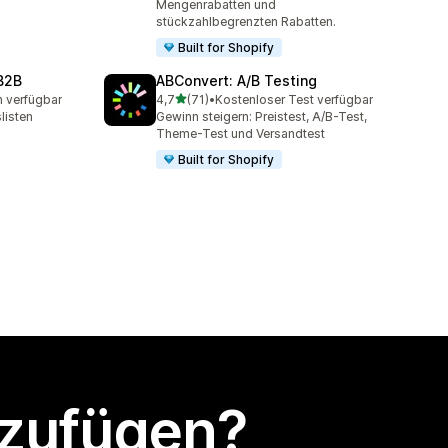
Mengenrabatten und
stückzahlbegrenzten Rabatten.
Built for Shopify
B2B
ABConvert: A/B Testing
von 5 Sternen
n verfügbar
4,7
(71)
•
Kostenloser Test verfügbar
t
71 Rezensionen insgesamt
listen
Gewinn steigern: Preistest, A/B-Test,
Theme-Test und Versandtest
Built for Shopify
nzufügen?