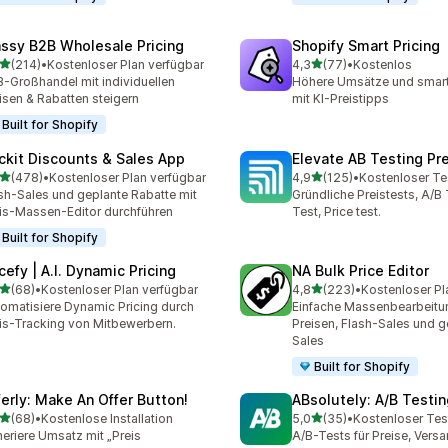
ssy B2B Wholesale Pricing
Shopify Smart Pricing
von 5 Sternen
von 5 Sternen
(214)
•
Kostenloser Plan verfügbar
4,3
(77)
•
Kostenlos
 Rezensionen insgesamt
77 Rezensionen insgesam
-Großhandel mit individuellen
Höhere Umsätze und smart
isen & Rabatten steigern
mit KI-Preistipps
Built for Shopify
ckit Discounts & Sales App
Elevate AB Testing Pr
von 5 Sternen
von 5 Sternen
(478)
•
Kostenloser Plan verfügbar
4,9
(125)
•
Kostenloser Te
 Rezensionen insgesamt
125 Rezensionen insgesa
sh-Sales und geplante Rabatte mit
Gründliche Preistests, A/B 
is-Massen-Editor durchführen
Test, Price test.
Built for Shopify
cefy | A.I. Dynamic Pricing
NA Bulk Price Editor
von 5 Sternen
von 5 Sternen
(68)
•
Kostenloser Plan verfügbar
4,8
(223)
•
Kostenloser Pl
Rezensionen insgesamt
223 Rezensionen insgesa
omatisiere Dynamic Pricing durch
Einfache Massenbearbeitu
is-Tracking von Mitbewerbern.
Preisen, Flash-Sales und g
Sales
Built for Shopify
ferly: Make An Offer Button!
ABsolutely: A/B Testin
von 5 Sternen
von 5 Sternen
(68)
•
Kostenlose Installation
5,0
(35)
•
Kostenloser Tes
Rezensionen insgesamt
35 Rezensionen insgesam
eriere Umsatz mit „Preis
A/B-Tests für Preise, Vers