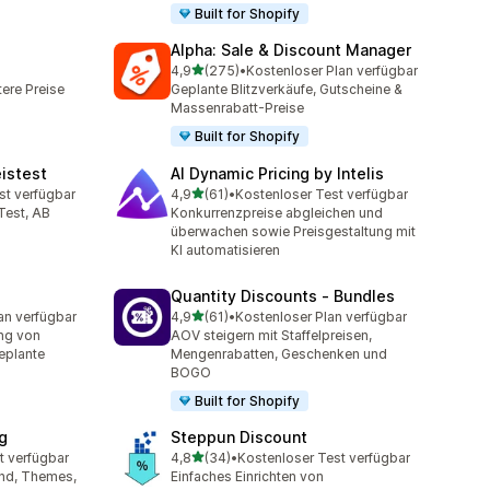
Built for Shopify
Alpha: Sale & Discount Manager
von 5 Sternen
4,9
(275)
•
Kostenloser Plan verfügbar
t
275 Rezensionen insgesamt
ere Preise
Geplante Blitzverkäufe, Gutscheine &
Massenrabatt-Preise
Built for Shopify
eistest
AI Dynamic Pricing by Intelis
von 5 Sternen
st verfügbar
4,9
(61)
•
Kostenloser Test verfügbar
mt
61 Rezensionen insgesamt
Test, AB
Konkurrenzpreise abgleichen und
überwachen sowie Preisgestaltung mit
KI automatisieren
Quantity Discounts ‑ Bundles
von 5 Sternen
an verfügbar
4,9
(61)
•
Kostenloser Plan verfügbar
mt
61 Rezensionen insgesamt
ng von
AOV steigern mit Staffelpreisen,
eplante
Mengenrabatten, Geschenken und
BOGO
Built for Shopify
g
Steppun Discount
von 5 Sternen
t verfügbar
4,8
(34)
•
Kostenloser Test verfügbar
t
34 Rezensionen insgesamt
and, Themes,
Einfaches Einrichten von