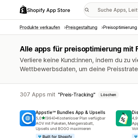
Shopify App Store
Produkte verkaufen
Preisgestaltung
Preisoptimierung
Alle apps für preisoptimierung mit 
Verliere keine Kund:innen, indem du zu v
Wettbewerbsdaten, um deine Preisstrateg
307 Apps mit
Preis-Tracking
Löschen
Appstle℠ Bundles App & Upsells
Di
von 5 Sternen
5,0
(994)
•
Kostenloser Plan verfügbar
4,9
994 Rezensionen insgesamt
118
AOV mit Paketen, Mengenrabatt,
App
Upsells und BOGO maximieren
Vol
Built for Shopify