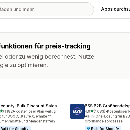
Apps durchs
Funktionen für preis-tracking
iel oder zu wenig berechnest. Nutze
ie zu optimieren.
scounty: Bulk Discount Sales
BSS B2B Großhandelsp
von 5 Sternen
von 5 Sternen
(1.182)
•
Kostenloser Plan verfügbar
4,9
(1.083)
•
2 Rezensionen insgesamt
1083 Rezensionen insges
 für BOGO, „Kaufe X, erhalte Y“,
All-in-One-Lösung für B2B
umenrabatte und Mengenstaffeln
Großhandelsprozesse
Built for Shopify
Built for Shopify