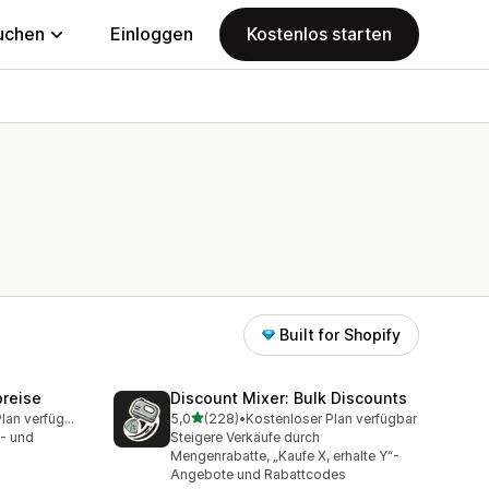
uchen
Einloggen
Kostenlos starten
Built for Shopify
reise
Discount Mixer: Bulk Discounts
von 5 Sternen
Kostenloser Plan verfügbar
5,0
(228)
•
Kostenloser Plan verfügbar
amt
228 Rezensionen insgesamt
- und
Steigere Verkäufe durch
Mengenrabatte, „Kaufe X, erhalte Y“-
Angebote und Rabattcodes