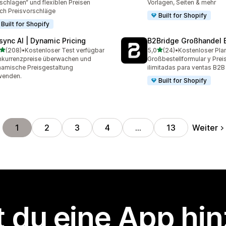
schlagen“ und flexiblen Preisen
Vorlagen, Seiten & mehr
ch Preisvorschläge
Built for Shopify
Built for Shopify
isync AI | Dynamic Pricing
B2Bridge Großhandel 
von 5 Sternen
von 5 Sternen
(208)
•
Kostenloser Test verfügbar
5,0
(24)
•
Kostenloser Pla
 Rezensionen insgesamt
24 Rezensionen insgesam
kurrenzpreise überwachen und
Großbestellformular y Preis
amische Preisgestaltung
ilimitadas para ventas B2B
wenden.
Built for Shopify
Weiter
1
2
3
4
…
13
 du eine App hi