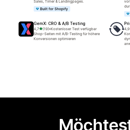
Sales, Timer & Landingpages.
vor
dur
Built for Shopify
GemX: CRO & A/B Testing
Pr
von 5 Sternen
4,7
(19)
•
Kostenloser Test verfügbar
4,9
19 Rezensionen insgesamt
208
Shop-Seiten mit A/B-Testing für höhere
Kon
Konversionen optimieren
dyn
an
Möchtest