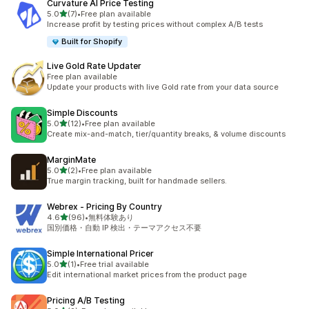
Curvature AI Price Testing
5つ星中
5.0
(7)
•
Free plan available
合計レビュー数：7件
Increase profit by testing prices without complex A/B tests
Built for Shopify
Live Gold Rate Updater
Free plan available
Update your products with live Gold rate from your data source
Simple Discounts
5つ星中
5.0
(12)
•
Free plan available
合計レビュー数：12件
Create mix-and-match, tier/quantity breaks, & volume discounts
MarginMate
5つ星中
5.0
(2)
•
Free plan available
合計レビュー数：2件
True margin tracking, built for handmade sellers.
Webrex ‑ Pricing By Country
5つ星中
4.6
(96)
•
無料体験あり
合計レビュー数：96件
国別価格・自動 IP 検出・テーマアクセス不要
Simple International Pricer
5つ星中
5.0
(1)
•
Free trial available
合計レビュー数：1件
Edit international market prices from the product page
Pricing A/B Testing