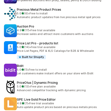
AI-powered auctions with proxy, sealed, penny & Dutch bidding
Precious Metal Product Prices
5つ星中
5.0
(6)
•
Free to install
合計レビュー数：6件
Automatic product updates from live precious metal spot prices
Auction Pro
5つ星中
4.9
(17)
•
Free trial available
合計レビュー数：17件
Increase sales and attract more customers with auctions
Price List Pro ‑ products list
5つ星中
5.0
(14)
•
Free trial available
合計レビュー数：14件
Price List Pages, PDF & XLS Catalogs for B2B & Wholesale
Built for Shopify
Bidit
5つ星中
5.0
(1)
•
Free to install
合計レビュー数：1件
Let customers make instant offers on your store with Bidit
PriceOtus | Dynamic Pricing
5つ星中
5.0
(13)
•
Free plan available
合計レビュー数：13件
Advanced competitor tracking with dynamic pricing
GPE: Live Gold Price Editor
5つ星中
4.8
(7)
•
Free trial available
合計レビュー数：7件
Auto update product prices based on precious metals prices.