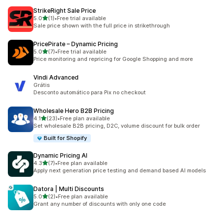
StrikeRight Sale Price
5つ星中
5.0
(1)
•
Free trial available
合計レビュー数：1件
Sale price shown with the full price in strikethrough
PricePirate – Dynamic Pricing
5つ星中
5.0
(7)
•
Free trial available
合計レビュー数：7件
Price monitoring and repricing for Google Shopping and more
Vindi Advanced
Grátis
Desconto automático para Pix no checkout
Wholesale Hero B2B Pricing
5つ星中
4.1
(23)
•
Free plan available
合計レビュー数：23件
Set wholesale B2B pricing, D2C, volume discount for bulk order
Built for Shopify
Dynamic Pricing AI
5つ星中
4.3
(7)
•
Free plan available
合計レビュー数：7件
Apply next generation price testing and demand based AI models
Datora | Multi Discounts
5つ星中
5.0
(2)
•
Free plan available
合計レビュー数：2件
Grant any number of discounts with only one code