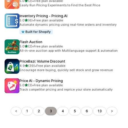
5つ星中
5.0
(2)
•
Free plan available
合計レビュー数：2件
Easily Run Pricing Experiments to Find the Best Price
Inventory Pricing ‑ Pricing.AI
5つ星中
5.0
(6)
•
Free plan available
合計レビュー数：6件
Automate dynamic pricing using real-time orders and inventory
Built for Shopify
Flash Auction
5つ星中
5.0
(2)
•
Free plan available
合計レビュー数：2件
All-in-one auction app with Multilanguage support & automation
PriceBazi: Volume Discount
5つ星中
4.9
(39)
•
Free plan available
合計レビュー数：39件
Encourage more buying, quickly sell stock and grow revenue
Price AI ‑ Dynamic Pricing
5つ星中
5.0
(3)
•
Free plan available
合計レビュー数：3件
Track competitor pricing and reprice your store automatically
1
2
3
4
5
6
13