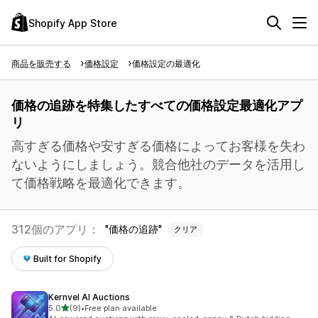
Shopify App Store
商品を販売する
価格設定
価格設定の最適化
価格の追跡を特集したすべての価格設定最適化アプ
リ
高すぎる価格や安すぎる価格によってお客様を失わ
ないようにしましょう。競合他社のデータを活用し
て価格戦略を最適化できます。
312個のアプリ：
価格の追跡
クリア
Built for Shopify
Kernvel AI Auctions
5つ星中
5.0
(9)
•
Free plan available
合計レビュー数：9件