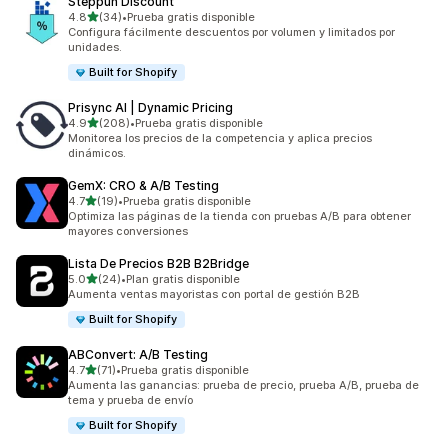
Steppun Discount
de 5 estrellas
4.8
(34)
•
Prueba gratis disponible
34 reseñas en total
Configura fácilmente descuentos por volumen y limitados por
unidades.
Built for Shopify
Prisync AI | Dynamic Pricing
de 5 estrellas
4.9
(208)
•
Prueba gratis disponible
208 reseñas en total
Monitorea los precios de la competencia y aplica precios
dinámicos.
GemX: CRO & A/B Testing
de 5 estrellas
4.7
(19)
•
Prueba gratis disponible
19 reseñas en total
Optimiza las páginas de la tienda con pruebas A/B para obtener
mayores conversiones
Lista De Precios B2B B2Bridge
de 5 estrellas
5.0
(24)
•
Plan gratis disponible
24 reseñas en total
Aumenta ventas mayoristas con portal de gestión B2B
Built for Shopify
ABConvert: A/B Testing
de 5 estrellas
4.7
(71)
•
Prueba gratis disponible
71 reseñas en total
Aumenta las ganancias: prueba de precio, prueba A/B, prueba de
tema y prueba de envío
Built for Shopify