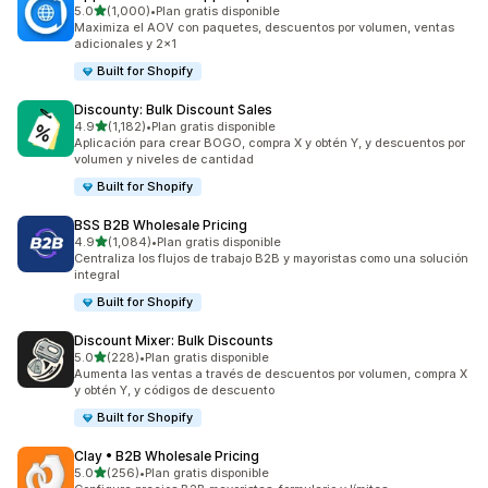
de 5 estrellas
5.0
(1,000)
•
Plan gratis disponible
1000 reseñas en total
Maximiza el AOV con paquetes, descuentos por volumen, ventas
adicionales y 2x1
Built for Shopify
Discounty: Bulk Discount Sales
de 5 estrellas
4.9
(1,182)
•
Plan gratis disponible
1182 reseñas en total
Aplicación para crear BOGO, compra X y obtén Y, y descuentos por
volumen y niveles de cantidad
Built for Shopify
BSS B2B Wholesale Pricing
de 5 estrellas
4.9
(1,084)
•
Plan gratis disponible
1084 reseñas en total
Centraliza los flujos de trabajo B2B y mayoristas como una solución
integral
Built for Shopify
Discount Mixer: Bulk Discounts
de 5 estrellas
5.0
(228)
•
Plan gratis disponible
228 reseñas en total
Aumenta las ventas a través de descuentos por volumen, compra X
y obtén Y, y códigos de descuento
Built for Shopify
Clay • B2B Wholesale Pricing
de 5 estrellas
5.0
(256)
•
Plan gratis disponible
256 reseñas en total