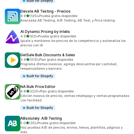
Built for Shopify
Elevate AB Testing ‑ Precios
de 5 estrellas
4.9
(125)
•
Prueba gratis disponible
125 reseñas en total
Avanzada AB Testing, A/B Testing, AB Test, y Price testing.
AI Dynamic Pricing by Intelis
de 5 estrellas
4.9
(62)
•
Prueba gratis disponible
62 reseñas en total
Iguala y monitorea los precios de la competencia y automatiza los
precios con IA
GetSale Bulk Discounts & Sales
de 5 estrellas
4.9
(313)
•
Plan gratis disponible
313 reseñas en total
Programa ofertas masivas, agrega descuentos por cantidad,
temporizadores y banners.
Built for Shopify
NA Bulk Price Editor
de 5 estrellas
4.8
(223)
•
Plan gratis disponible
223 reseñas en total
Edición masiva de precios, ventas relámpago y ventas programadas
con facilidad
Built for Shopify
ABsolutely: A/B Testing
de 5 estrellas
5.0
(35)
•
Prueba gratis disponible
35 reseñas en total
Haz pruebas A/B de precios, envíos, temas, plantillas, páginas y
más