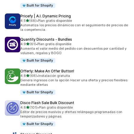
Built for Shopify
Pricefy | A.I. Dynamic Pricing
de 5 estrellas
4.5
(68)
•
Plan gratis disponible
68 reseñas en total
Automatiza los precios dinámicos con el seguimiento de precios de
la competencia.
Quantity Discounts ‑ Bundles
de 5 estrellas
4.9
(61)
•
Plan gratis disponible
61 reseñas en total
Aumenta el valor medio del pedido con descuentos por cantidad y
volumen, regalos y BOGO
Built for Shopify
Offerly: Make An Offer Button!
de 5 estrellas
4.8
(68)
•
Instalación gratuita
68 reseñas en total
Genera ingresos con la opción Hacer una oferta y precios flexibles
mediante ofertas
Built for Shopify
Disco Flash Sale Bulk Discount
de 5 estrellas
4.8
(101)
•
Plan gratis disponible
101 reseñas en total
Editor de precios masivos y ofertas relámpago programadas con
temporizadores y páginas.
Built for Shopify