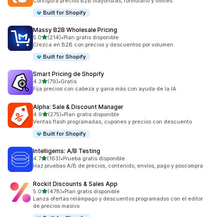
Configura precios B2B mayoristas, formulario y límites
Built for Shopify
Massy B2B Wholesale Pricing
de 5 estrellas
5.0
(214)
•
Plan gratis disponible
214 reseñas en total
Crezca en B2B con precios y descuentos por volumen
Built for Shopify
Smart Pricing de Shopify
de 5 estrellas
4.3
(79)
•
Gratis
79 reseñas en total
Fija precios con cabeza y gana más con ayuda de la IA
Alpha: Sale & Discount Manager
de 5 estrellas
4.9
(275)
•
Plan gratis disponible
275 reseñas en total
Ventas flash programadas, cupones y precios con descuento
Built for Shopify
Intelligems: A/B Testing
de 5 estrellas
4.7
(163)
•
Prueba gratis disponible
163 reseñas en total
Haz pruebas A/B de precios, contenido, envíos, pago y poscompra
Rockit Discounts & Sales App
de 5 estrellas
5.0
(478)
•
Plan gratis disponible
478 reseñas en total
Lanza ofertas relámpago y descuentos programados con el editor
de precios masivo