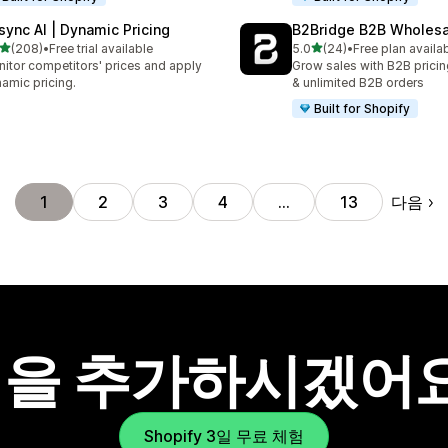
isync AI | Dynamic Pricing
B2Bridge B2B Wholesal
별 5개 중
별 5개 중
(208)
•
Free trial available
5.0
(24)
•
Free plan availa
리뷰 208개
총 리뷰 24개
itor competitors' prices and apply
Grow sales with B2B pricin
amic pricing.
& unlimited B2B orders
Built for Shopify
다음
1
2
3
4
…
13
을 추가하시겠어
Shopify 3일 무료 체험