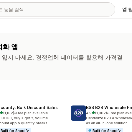
앱 
적화 앱
 잃지 마세요. 경쟁업체 데이터를 활용해 가격결
scounty: Bulk Discount Sales
BSS B2B Wholesale Pr
별 5개 중
별 5개 중
(1,182)
•
Free plan available
4.9
(1,082)
•
Free plan ava
리뷰 1182개
총 리뷰 1082개
 BOGO, buy X get Y, volume
Centralize B2B & Wholesal
count app & quantity breaks
as an all-in-one solution
Built for Shopify
Built for Shopify