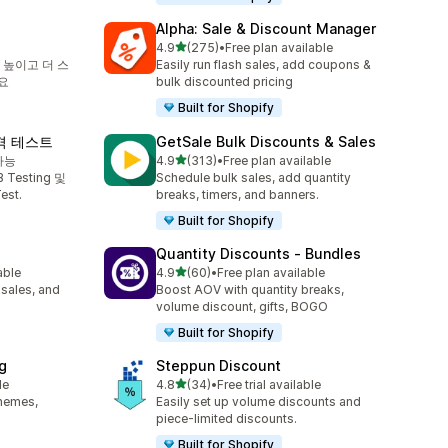
Alpha: Sale & Discount Manager
별 5개 중
4.9
(275)
•
Free plan available
총 리뷰 275개
 높이고 더 스
Easily run flash sales, add coupons &
요
bulk discounted pricing
Built for Shopify
 가격 테스트
GetSale Bulk Discounts & Sales
별 5개 중
가능
4.9
(313)
•
Free plan available
총 리뷰 313개
 Testing 및
Schedule bulk sales, add quantity
est.
breaks, timers, and banners.
Built for Shopify
Quantity Discounts ‑ Bundles
별 5개 중
able
4.9
(60)
•
Free plan available
총 리뷰 60개
 sales, and
Boost AOV with quantity breaks,
volume discount, gifts, BOGO
Built for Shopify
g
Steppun Discount
별 5개 중
le
4.8
(34)
•
Free trial available
총 리뷰 34개
themes,
Easily set up volume discounts and
piece-limited discounts.
Built for Shopify