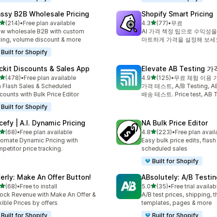
ssy B2B Wholesale Pricing
Shopify Smart Pricing
별 5개 중
별 5개 중
(214)
•
Free plan available
4.3
(77)
•
무료
리뷰 214개
총 리뷰 77개
w wholesale B2B with custom
AI 가격 책정 팁으로 수익성을
cing, volume discount & more
마트하게 가격을 설정해 보세
Built for Shopify
ckit Discounts & Sales App
Elevate AB Testing
별 5개 중
별 5개 중
(478)
•
Free plan available
4.9
(125)
•
무료 체험 이용 
리뷰 478개
총 리뷰 125개
 Flash Sales & Scheduled
가격 테스트, A/B Testing, AB
counts with Bulk Price Editor
배송 테스트. Price test, AB T
Built for Shopify
cefy | A.I. Dynamic Pricing
NA Bulk Price Editor
별 5개 중
별 5개 중
(68)
•
Free plan available
4.8
(223)
•
Free plan avail
리뷰 68개
총 리뷰 223개
omate Dynamic Pricing with
Easy bulk price edits, flash
petitor price tracking.
scheduled sales
Built for Shopify
ferly: Make An Offer Button!
ABsolutely: A/B Testin
별 5개 중
별 5개 중
(68)
•
Free to install
5.0
(35)
•
Free trial availab
리뷰 68개
총 리뷰 35개
ock Revenue with Make An Offer &
A/B test prices, shipping, 
xible Prices by offers
templates, pages & more
Built for Shopify
Built for Shopify