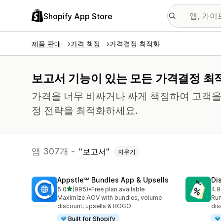
Shopify App Store
제품 판매
가격 책정
가격결정 최적화
보고서 기능이 있는 모든 가격결정 최
가격을 너무 비싸거나 싸게 책정하여 고객을
정 전략을 최적화하세요.
앱 307개 -
보고서
지우기
Appstle℠ Bundles App & Upsells
Di
별 5개 중
5.0
(995)
•
Free plan available
4.9
총 리뷰 995개
총 
Maximize AOV with bundles, volume
Run
discount, upsells & BOGO
dis
Built for Shopify