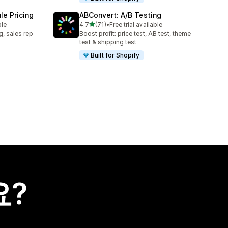
e Pricing
ABConvert: A/B Testing
별 5개 중
ble
4.7
(71)
•
Free trial available
총 리뷰 71개
g, sales rep
Boost profit: price test, AB test, theme
test & shipping test
Built for Shopify
요?