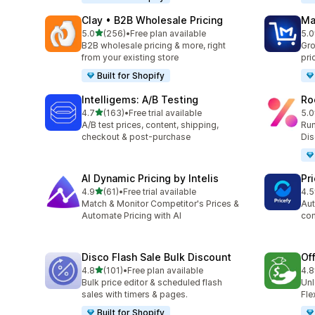
Clay • B2B Wholesale Pricing
Ma
별 5개 중
5.0
(256)
•
Free plan available
5.0
총 리뷰 256개
총 
B2B wholesale pricing & more, right
Gro
from your existing store
pri
Built for Shopify
Intelligems: A/B Testing
Ro
별 5개 중
4.7
(163)
•
Free trial available
5.0
총 리뷰 163개
총 
A/B test prices, content, shipping,
Run
checkout & post-purchase
Dis
AI Dynamic Pricing by Intelis
Pri
별 5개 중
4.9
(61)
•
Free trial available
4.5
총 리뷰 61개
총 
Match & Monitor Competitor's Prices &
Aut
Automate Pricing with AI
com
Disco Flash Sale Bulk Discount
Of
별 5개 중
4.8
(101)
•
Free plan available
4.8
총 리뷰 101개
총 
Bulk price editor & scheduled flash
Unl
sales with timers & pages.
Fle
Built for Shopify