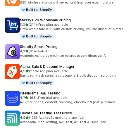
B2B wholesale pricing & more, right from your existing store
Built for Shopify
Massy B2B Wholesale Pricing
de 5 estrelas
5,0
(214)
•
Free plan available
214 total de avaliações
Grow wholesale B2B with custom pricing, volume discount & more
Built for Shopify
Shopify Smart Pricing
de 5 estrelas
4,3
(81)
•
Gratuito
81 total de avaliações
Aumente os lucros e otimize os preços com dicas da IA
Alpha: Sale & Discount Manager
de 5 estrelas
4,9
(277)
•
Free plan available
277 total de avaliações
Easily run flash sales, add coupons & bulk discounted pricing
Built for Shopify
Intelligems: A/B Testing
de 5 estrelas
4,7
(163)
•
Free trial available
163 total de avaliações
A/B test prices, content, shipping, checkout & post-purchase
Elevate AB Testing Test Preço
de 5 estrelas
4,9
(126)
•
Avaliação gratuita disponível
126 total de avaliações
Avançado Price Testing, A/B Test, AB Test & Price Test.