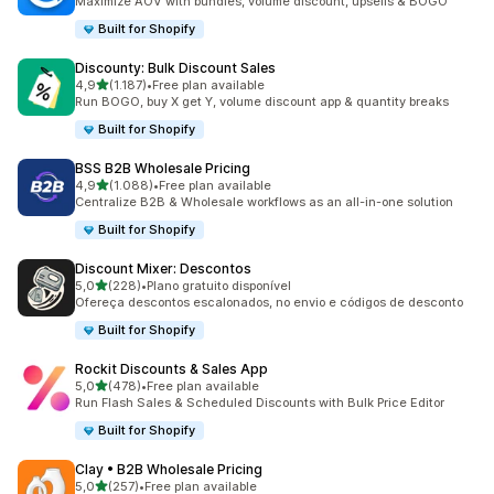
Maximize AOV with bundles, volume discount, upsells & BOGO
Built for Shopify
Discounty: Bulk Discount Sales
de 5 estrelas
4,9
(1.187)
•
Free plan available
1187 total de avaliações
Run BOGO, buy X get Y, volume discount app & quantity breaks
Built for Shopify
BSS B2B Wholesale Pricing
de 5 estrelas
4,9
(1.088)
•
Free plan available
1088 total de avaliações
Centralize B2B & Wholesale workflows as an all-in-one solution
Built for Shopify
Discount Mixer: Descontos
de 5 estrelas
5,0
(228)
•
Plano gratuito disponível
228 total de avaliações
Ofereça descontos escalonados, no envio e códigos de desconto
Built for Shopify
Rockit Discounts & Sales App
de 5 estrelas
5,0
(478)
•
Free plan available
478 total de avaliações
Run Flash Sales & Scheduled Discounts with Bulk Price Editor
Built for Shopify
Clay • B2B Wholesale Pricing
de 5 estrelas
5,0
(257)
•
Free plan available
257 total de avaliações