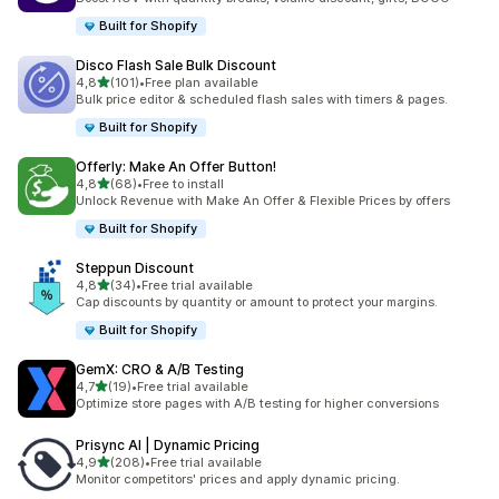
Built for Shopify
Disco Flash Sale Bulk Discount
de 5 estrelas
4,8
(101)
•
Free plan available
101 total de avaliações
Bulk price editor & scheduled flash sales with timers & pages.
Built for Shopify
Offerly: Make An Offer Button!
de 5 estrelas
4,8
(68)
•
Free to install
68 total de avaliações
Unlock Revenue with Make An Offer & Flexible Prices by offers
Built for Shopify
Steppun Discount
de 5 estrelas
4,8
(34)
•
Free trial available
34 total de avaliações
Cap discounts by quantity or amount to protect your margins.
Built for Shopify
GemX: CRO & A/B Testing
de 5 estrelas
4,7
(19)
•
Free trial available
19 total de avaliações
Optimize store pages with A/B testing for higher conversions
Prisync AI | Dynamic Pricing
de 5 estrelas
4,9
(208)
•
Free trial available
208 total de avaliações
Monitor competitors' prices and apply dynamic pricing.