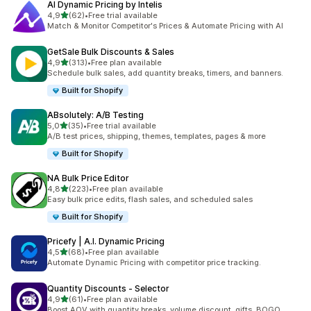
AI Dynamic Pricing by Intelis
de 5 estrelas
4,9
(62)
•
Free trial available
62 total de avaliações
Match & Monitor Competitor's Prices & Automate Pricing with AI
GetSale Bulk Discounts & Sales
de 5 estrelas
4,9
(313)
•
Free plan available
313 total de avaliações
Schedule bulk sales, add quantity breaks, timers, and banners.
Built for Shopify
ABsolutely: A/B Testing
de 5 estrelas
5,0
(35)
•
Free trial available
35 total de avaliações
A/B test prices, shipping, themes, templates, pages & more
Built for Shopify
NA Bulk Price Editor
de 5 estrelas
4,8
(223)
•
Free plan available
223 total de avaliações
Easy bulk price edits, flash sales, and scheduled sales
Built for Shopify
Pricefy | A.I. Dynamic Pricing
de 5 estrelas
4,5
(68)
•
Free plan available
68 total de avaliações
Automate Dynamic Pricing with competitor price tracking.
Quantity Discounts ‑ Selector
de 5 estrelas
4,9
(61)
•
Free plan available
61 total de avaliações
Boost AOV with quantity breaks, volume discount, gifts, BOGO