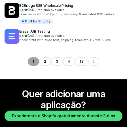
B2Bridge B2B Wholesale Pricing
de 5 estrelas
5,0
(24)
•
Free plan available
24 total de avaliações
Grow sales with B2B pricing, sales rep & unlimited B2B orders
Built for Shopify
Eraya: A/B Testing
de 5 estrelas
5,0
(20)
•
Free plan available
20 total de avaliações
Boost profit with price test, shipping, template AB test & CRO
1
2
3
4
13
Quer adicionar uma
aplicação?
Experimente a Shopify gratuitamente durante 3 dias