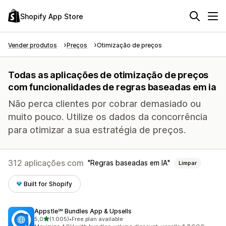
Shopify App Store
Vender produtos
Preços
Otimização de preços
Todas as aplicações de otimização de preços
com funcionalidades de regras baseadas em ia
Não perca clientes por cobrar demasiado ou
muito pouco. Utilize os dados da concorrência
para otimizar a sua estratégia de preços.
312 aplicações com
Regras baseadas em IA
Limpar
Built for Shopify
Appstle℠ Bundles App & Upsells
de 5 estrelas
5,0
(1.005)
•
Free plan available
1005 total de avaliações