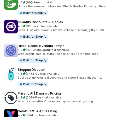
stelle su 5
4,8
(68)
•
Free to install
68 recensioni totali
Unlock Revenue with Make An Offer & Flexible Prices by offers
Built for Shopify
Quantity Discounts ‑ Bundles
stelle su 5
4,9
(61)
•
Free plan available
61 recensioni totali
Boost AOV with quantity breaks, volume discount, gifts, BOGO
Built for Shopify
Disco: Sconti e Vendita Lampo
stelle su 5
4,8
(101)
•
Piano gratuito disponibile
101 recensioni totali
Crea sconti, saldi su tutto il negozio, timer e landing page
Built for Shopify
Steppun Discount
stelle su 5
4,8
(34)
•
Free trial available
34 recensioni totali
Easily set up volume discounts and piece-limited discounts.
Built for Shopify
Prisync AI | Dynamic Pricing
stelle su 5
4,9
(208)
•
Free trial available
208 recensioni totali
Monitor competitors' prices and apply dynamic pricing.
GemX: CRO & A/B Testing
stelle su 5
4,7
(19)
•
Free trial available
19 recensioni totali