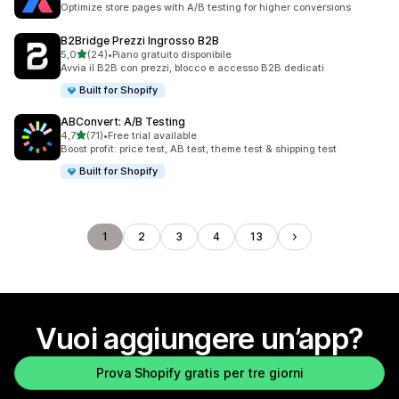
Optimize store pages with A/B testing for higher conversions
B2Bridge Prezzi Ingrosso B2B
stelle su 5
5,0
(24)
•
Piano gratuito disponibile
24 recensioni totali
Avvia il B2B con prezzi, blocco e accesso B2B dedicati
Built for Shopify
ABConvert: A/B Testing
stelle su 5
4,7
(71)
•
Free trial available
71 recensioni totali
Boost profit: price test, AB test, theme test & shipping test
Built for Shopify
1
2
3
4
13
Vuoi aggiungere un’app?
Prova Shopify gratis per tre giorni