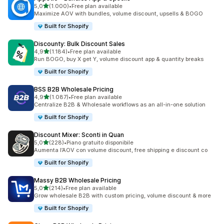
stelle su 5
5,0
(1.000)
•
Free plan available
1000 recensioni totali
Maximize AOV with bundles, volume discount, upsells & BOGO
Built for Shopify
Discounty: Bulk Discount Sales
stelle su 5
4,9
(1.184)
•
Free plan available
1184 recensioni totali
Run BOGO, buy X get Y, volume discount app & quantity breaks
Built for Shopify
BSS B2B Wholesale Pricing
stelle su 5
4,9
(1.087)
•
Free plan available
1087 recensioni totali
Centralize B2B & Wholesale workflows as an all-in-one solution
Built for Shopify
Discount Mixer: Sconti in Quan
stelle su 5
5,0
(228)
•
Piano gratuito disponibile
228 recensioni totali
Aumenta l’AOV con volume discount, free shipping e discount co
Built for Shopify
Massy B2B Wholesale Pricing
stelle su 5
5,0
(214)
•
Free plan available
214 recensioni totali
Grow wholesale B2B with custom pricing, volume discount & more
Built for Shopify