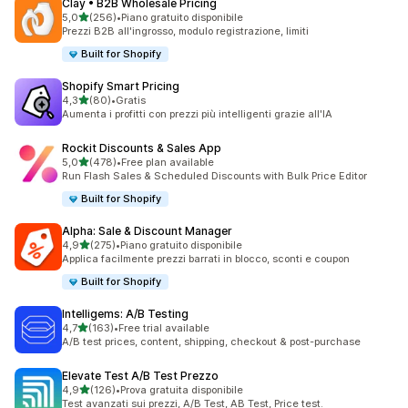
Clay • B2B Wholesale Pricing
stelle su 5
5,0
(256)
•
Piano gratuito disponibile
256 recensioni totali
Prezzi B2B all'ingrosso, modulo registrazione, limiti
Built for Shopify
Shopify Smart Pricing
stelle su 5
4,3
(80)
•
Gratis
80 recensioni totali
Aumenta i profitti con prezzi più intelligenti grazie all'IA
Rockit Discounts & Sales App
stelle su 5
5,0
(478)
•
Free plan available
478 recensioni totali
Run Flash Sales & Scheduled Discounts with Bulk Price Editor
Built for Shopify
Alpha: Sale & Discount Manager
stelle su 5
4,9
(275)
•
Piano gratuito disponibile
275 recensioni totali
Applica facilmente prezzi barrati in blocco, sconti e coupon
Built for Shopify
Intelligems: A/B Testing
stelle su 5
4,7
(163)
•
Free trial available
163 recensioni totali
A/B test prices, content, shipping, checkout & post-purchase
Elevate Test A/B Test Prezzo
stelle su 5
4,9
(126)
•
Prova gratuita disponibile
126 recensioni totali
Test avanzati sui prezzi, A/B Test, AB Test, Price test.