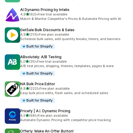
AI Dynamic Pricing by Intelis
stelle su 5
4,9
(62)
•
Free trial available
62 recensioni totali
Match & Monitor Competitor's Prices & Automate Pricing with AI
GetSale Bulk Discounts & Sales
stelle su 5
4,9
(313)
•
Free plan available
313 recensioni totali
Schedule bulk sales, add quantity breaks, timers, and banners.
Built for Shopify
ABsolutely: A/B Testing
stelle su 5
5,0
(35)
•
Free trial available
35 recensioni totali
A/B test prices, shipping, themes, templates, pages & more
Built for Shopify
NA Bulk Price Editor
stelle su 5
4,8
(222)
•
Free plan available
222 recensioni totali
Easy bulk price edits, flash sales, and scheduled sales
Built for Shopify
Pricefy | A.I. Dynamic Pricing
stelle su 5
4,5
(68)
•
Free plan available
68 recensioni totali
Automate Dynamic Pricing with competitor price tracking.
Offerly: Make An Offer Button!