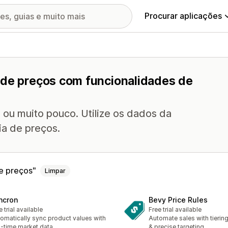
Procurar aplicações
 de preços com funcionalidades de
 ou muito pouco. Utilize os dados da
ia de preços.
e preços
Limpar
ncron
Bevy Price Rules
e trial available
Free trial available
omatically sync product values with
Automate sales with tierin
l-time market data.
& precise targeting