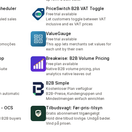
cheduler
PriceSwitch B2B VAT Toggle
Free trial available
uled sales
Let customers toggle between VAT
inclusive and ex VAT prices
ValueGauge
Free trial available
promoções
This app lets merchants set values for
each unit by their own
pp
Breakwise: B2B Volume Pricing
Free plan available
Suite
Native B2B volume pricing, plus
analytics native leaves out
B2B Simple
Kostenloser Plan verfügbar
h automatic
B2B-Preise, Kundengruppen und
Mindestmengen einfach einrichten
 ‑ OCS
Tilbudsvagt: Før‑pris‑tilsyn
Gratis abonnement tilgængeligt
d B2B buyers
Hold dine tilbud lovlige. Undgå bøder.
Vind på prisen.