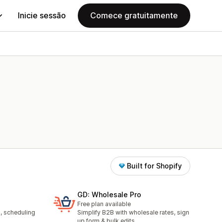
Inicie sessão
Comece gratuitamente
Built for Shopify
GD: Wholesale Pro
Free plan available
g, scheduling
Simplify B2B with wholesale rates, sign
up form & bulk edits.