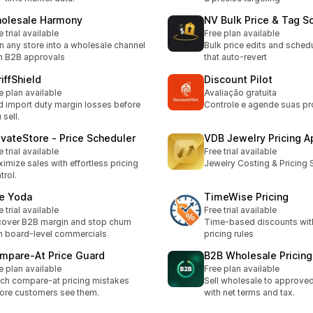
olesale Harmony
NV Bulk Price & Tag S
e trial available
Free plan available
n any store into a wholesale channel
Bulk price edits and sched
h B2B approvals
that auto-revert
iffShield
Discount Pilot
e plan available
Avaliação gratuita
d import duty margin losses before
Controle e agende suas 
 sell.
evateStore ‑ Price Scheduler
VDB Jewelry Pricing A
e trial available
Free trial available
imize sales with effortless pricing
Jewelry Costing & Pricing 
trol.
e Yoda
TimeWise Pricing
e trial available
Free trial available
over B2B margin and stop churn
Time-based discounts wit
h board-level commercials
pricing rules
mpare‑At Price Guard
B2B Wholesale Pricing
e plan available
Free plan available
ch compare-at pricing mistakes
Sell wholesale to approve
ore customers see them.
with net terms and tax.