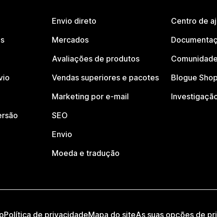
Envio direto
Centro de a
os
Mercados
Documentaç
Avaliações de produtos
Comunidade
vio
Vendas superiores e pacotes
Blogue Shop
Marketing por e-mail
Investigaçã
ersão
SEO
Envio
Moeda e tradução
o
Política de privacidade
Mapa do site
As suas opções de pr