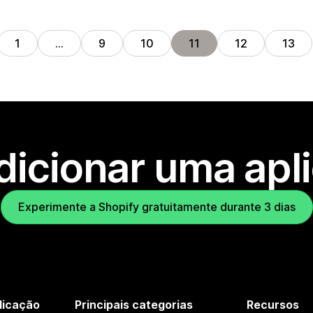
1
…
9
10
11
12
13
dicionar uma apl
Experimente a Shopify gratuitamente durante 3 dias
licação
Principais categorias
Recursos