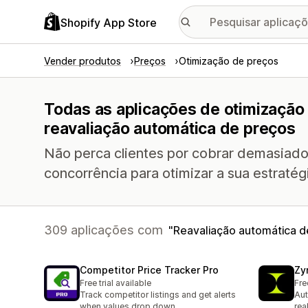
Shopify App Store
Vender produtos
Preços
Otimização de preços
Todas as aplicações de otimização
reavaliação automática de preços
Não perca clientes por cobrar demasiado
concorrência para otimizar a sua estratég
309 aplicações com
Reavaliação automática d
Competitor Price Tracker Pro
Zy
Free trial available
Fre
Track competitor listings and get alerts
Aut
when values drop down
rea