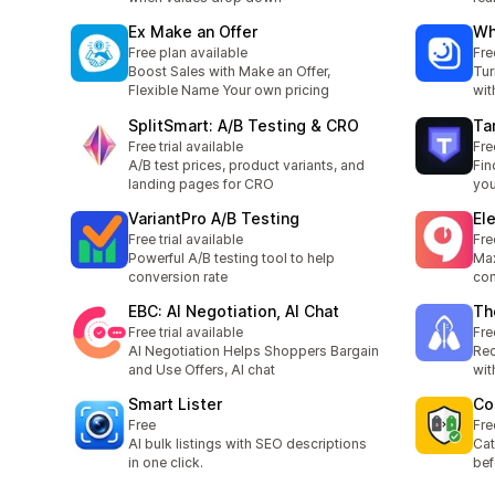
Ex Make an Offer
Wh
Free plan available
Fre
Boost Sales with Make an Offer,
Tur
Flexible Name Your own pricing
wit
SplitSmart: A/B Testing & CRO
Tar
Free trial available
Fre
A/B test prices, product variants, and
Fin
landing pages for CRO
you
VariantPro A/B Testing
El
Free trial available
Fre
Powerful A/B testing tool to help
Max
conversion rate
con
EBC: AI Negotiation, AI Chat
Th
Free trial available
Fre
AI Negotiation Helps Shoppers Bargain
Rec
and Use Offers, AI chat
wit
Smart Lister
Co
Free
Fre
AI bulk listings with SEO descriptions
Cat
in one click.
bef