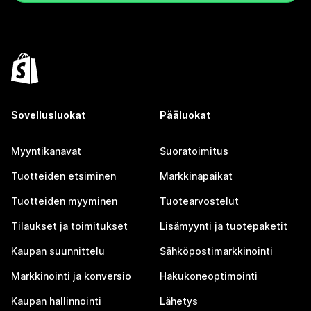
Sovellusluokat
Pääluokat
Myyntikanavat
Suoratoimitus
Tuotteiden etsiminen
Markkinapaikat
Tuotteiden myyminen
Tuotearvostelut
Tilaukset ja toimitukset
Lisämyynti ja tuotepaketit
Kaupan suunnittelu
Sähköpostimarkkinointi
Markkinointi ja konversio
Hakukoneoptimointi
Kaupan hallinnointi
Lähetys