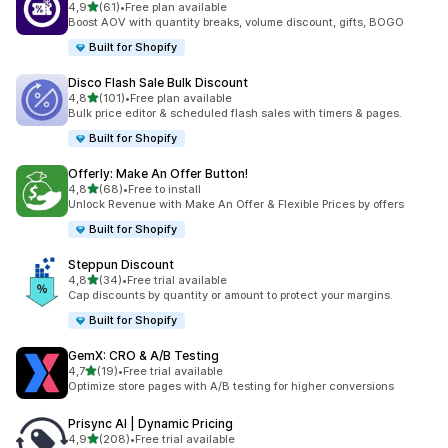
/ 5 tähteä
4,9
(61)
•
Free plan available
61 arvostelua yhteensä
Boost AOV with quantity breaks, volume discount, gifts, BOGO
Built for Shopify
Disco Flash Sale Bulk Discount
/ 5 tähteä
4,8
(101)
•
Free plan available
101 arvostelua yhteensä
Bulk price editor & scheduled flash sales with timers & pages.
Built for Shopify
Offerly: Make An Offer Button!
/ 5 tähteä
4,8
(68)
•
Free to install
68 arvostelua yhteensä
Unlock Revenue with Make An Offer & Flexible Prices by offers
Built for Shopify
Steppun Discount
/ 5 tähteä
4,8
(34)
•
Free trial available
34 arvostelua yhteensä
Cap discounts by quantity or amount to protect your margins.
Built for Shopify
GemX: CRO & A/B Testing
/ 5 tähteä
4,7
(19)
•
Free trial available
19 arvostelua yhteensä
Optimize store pages with A/B testing for higher conversions
Prisync AI | Dynamic Pricing
/ 5 tähteä
4,9
(208)
•
Free trial available
208 arvostelua yhteensä