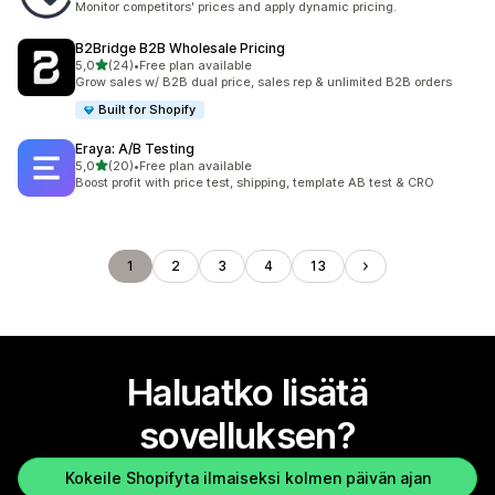
Monitor competitors' prices and apply dynamic pricing.
B2Bridge B2B Wholesale Pricing
/ 5 tähteä
5,0
(24)
•
Free plan available
24 arvostelua yhteensä
Grow sales w/ B2B dual price, sales rep & unlimited B2B orders
Built for Shopify
Eraya: A/B Testing
/ 5 tähteä
5,0
(20)
•
Free plan available
20 arvostelua yhteensä
Boost profit with price test, shipping, template AB test & CRO
1
2
3
4
13
Haluatko lisätä
sovelluksen?
Kokeile Shopifyta ilmaiseksi kolmen päivän ajan