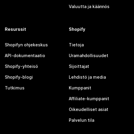
Valuutta ja käännös
Resurssit
Shopify
Shopifyn ohjekeskus
Tietoja
API-dokumentaatio
Uramahdollisuudet
Shopify-yhteisö
Sijoittajat
Shopify-blogi
Lehdistö ja media
Tutkimus
Kumppanit
Affiliate-kumppanit
Oikeudelliset asiat
Palvelun tila