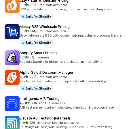
Clay • B2B Wholesale Pricing
/ 5 tähteä
5,0
(257)
•
Free plan available
257 arvostelua yhteensä
B2B wholesale pricing & more, right from your existing store
Built for Shopify
Massy B2B Wholesale Pricing
/ 5 tähteä
5,0
(214)
•
Free plan available
214 arvostelua yhteensä
Grow wholesale B2B with custom pricing, volume discount & more
Built for Shopify
Shopify Smart Pricing
/ 5 tähteä
4,3
(81)
•
Ilmainen
81 arvostelua yhteensä
Kasvata katetta ja hinnoittele älykkäämmin tekoälyllä
Alpha: Sale & Discount Manager
/ 5 tähteä
4,9
(277)
•
Free plan available
277 arvostelua yhteensä
Easily run flash sales, add coupons & bulk discounted pricing
Built for Shopify
Intelligems: A/B Testing
/ 5 tähteä
4,7
(163)
•
Free trial available
163 arvostelua yhteensä
A/B test prices, content, shipping, checkout & post-purchase
Elevate AB Testing Hinta testi
/ 5 tähteä
4,9
(126)
•
Ilmainen kokeilu saatavilla
126 arvostelua yhteensä
Edistynyt AB Test, A/B Testing, Price Test, & Product testing.