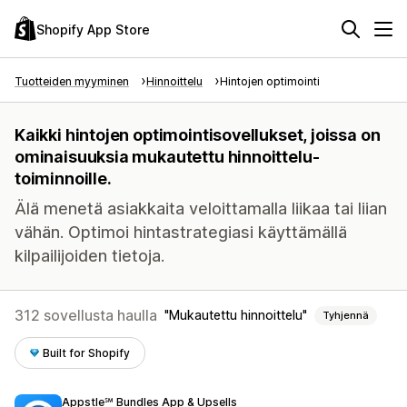
Shopify App Store
Tuotteiden myyminen
Hinnoittelu
Hintojen optimointi
Kaikki hintojen optimointisovellukset, joissa on
ominaisuuksia mukautettu hinnoittelu-
toiminnoille.
Älä menetä asiakkaita veloittamalla liikaa tai liian
vähän. Optimoi hintastrategiasi käyttämällä
kilpailijoiden tietoja.
312 sovellusta haulla
Mukautettu hinnoittelu
Tyhjennä
Built for Shopify
Appstle℠ Bundles App & Upsells