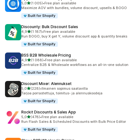
/ 5 tähteä
5,0
(1 005)
•
Free plan available
1005 arvostelua yhteensä
Maximize AOV with bundles, volume discount, upsells & BOGO
Built for Shopify
Discounty: Bulk Discount Sales
/ 5 tähteä
4,9
(1 187)
•
Free plan available
1187 arvostelua yhteensä
Run BOGO, buy X get Y, volume discount app & quantity breaks
Built for Shopify
BSS B2B Wholesale Pricing
/ 5 tähteä
4,9
(1 088)
•
Free plan available
1088 arvostelua yhteensä
Centralize B2B & Wholesale workflows as an all-in-one solution
Built for Shopify
Discount Mixer: Alennukset
/ 5 tähteä
5,0
(228)
•
Ilmainen sopimus saatavilla
228 arvostelua yhteensä
Tarjoa porrastettuja, toimitus- ja alennuskoodeja
Built for Shopify
Rockit Discounts & Sales App
/ 5 tähteä
5,0
(478)
•
Free plan available
478 arvostelua yhteensä
Run Flash Sales & Scheduled Discounts with Bulk Price Editor
Built for Shopify