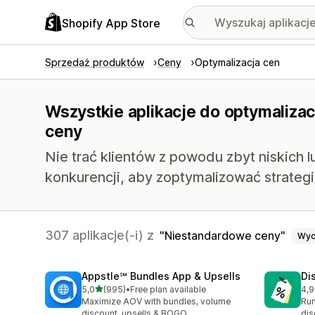
Shopify App Store
Sprzedaż produktów
Ceny
Optymalizacja cen
Wszystkie aplikacje do optymalizac
ceny
Nie trać klientów z powodu zbyt niskich 
konkurencji, aby zoptymalizować strateg
307 aplikacje(-i) z
Niestandardowe ceny
Wyc
Appstle℠ Bundles App & Upsells
Di
na 5 gwiazdek
5,0
(995)
•
Free plan available
4,9
Łączna liczba recenzji: 995
Łąc
Maximize AOV with bundles, volume
Run
discount, upsells & BOGO
dis