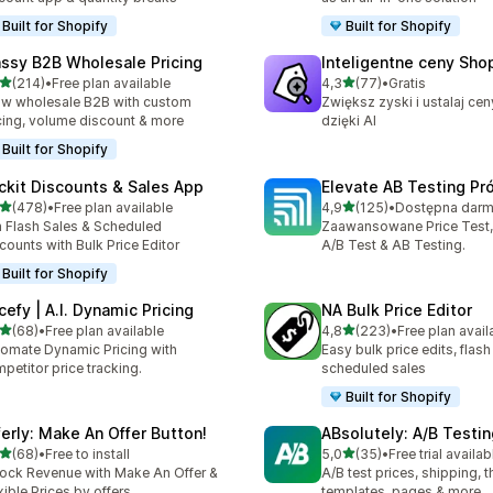
Built for Shopify
Built for Shopify
ssy B2B Wholesale Pricing
Inteligentne ceny Shop
na 5 gwiazdek
na 5 gwiazdek
(214)
•
Free plan available
4,3
(77)
•
Gratis
zna liczba recenzji: 214
Łączna liczba recenzji: 77
w wholesale B2B with custom
Zwiększ zyski i ustalaj cen
cing, volume discount & more
dzięki AI
Built for Shopify
ckit Discounts & Sales App
Elevate AB Testing Pr
na 5 gwiazdek
na 5 gwiazdek
(478)
•
Free plan available
4,9
(125)
•
zna liczba recenzji: 478
Łączna liczba recenzji: 125
 Flash Sales & Scheduled
Zaawansowane Price Test,
counts with Bulk Price Editor
A/B Test & AB Testing.
Built for Shopify
cefy | A.I. Dynamic Pricing
NA Bulk Price Editor
na 5 gwiazdek
na 5 gwiazdek
(68)
•
Free plan available
4,8
(223)
•
Free plan avail
zna liczba recenzji: 68
Łączna liczba recenzji: 22
omate Dynamic Pricing with
Easy bulk price edits, flash
petitor price tracking.
scheduled sales
Built for Shopify
ferly: Make An Offer Button!
ABsolutely: A/B Testin
na 5 gwiazdek
na 5 gwiazdek
(68)
•
Free to install
5,0
(35)
•
Free trial availab
zna liczba recenzji: 68
Łączna liczba recenzji: 35
ock Revenue with Make An Offer &
A/B test prices, shipping, 
xible Prices by offers
templates, pages & more