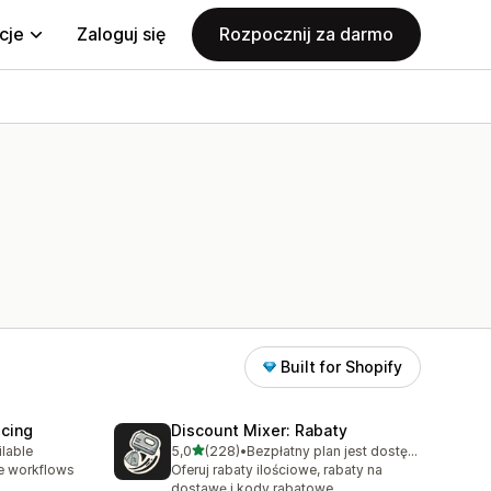
cje
Zaloguj się
Rozpocznij za darmo
Built for Shopify
icing
Discount Mixer: Rabaty
na 5 gwiazdek
ilable
5,0
(228)
•
Bezpłatny plan jest dostępny
82
Łączna liczba recenzji: 228
e workflows
Oferuj rabaty ilościowe, rabaty na
dostawę i kody rabatowe