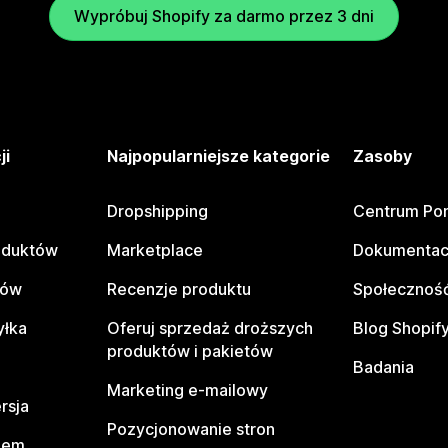
Wypróbuj Shopify za darmo przez 3 dni
ji
Najpopularniejsze kategorie
Zasoby
Dropshipping
Centrum Po
oduktów
Marketplace
Dokumentac
tów
Recenzje produktu
Społeczność
yłka
Oferuj sprzedaż droższych
Blog Shopif
produktów i pakietów
Badania
Marketing e-mailowy
rsja
Pozycjonowanie stron
pem