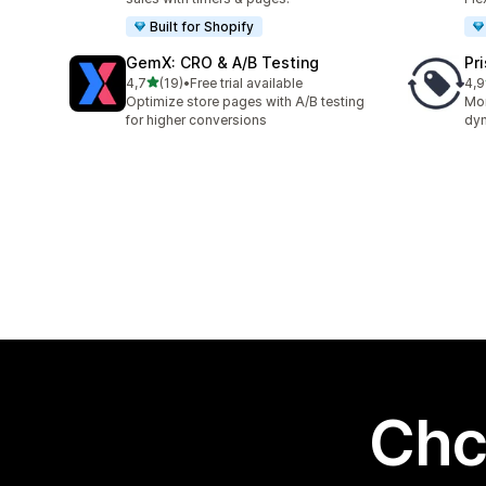
Built for Shopify
GemX: CRO & A/B Testing
Pr
na 5 gwiazdek
4,7
(19)
•
Free trial available
4,9
Łączna liczba recenzji: 19
Łąc
Optimize store pages with A/B testing
Mon
for higher conversions
dyn
Chc