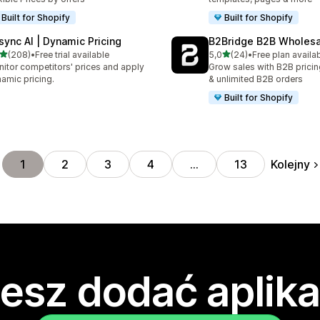
Built for Shopify
Built for Shopify
isync AI | Dynamic Pricing
B2Bridge B2B Wholesal
na 5 gwiazdek
na 5 gwiazdek
(208)
•
Free trial available
5,0
(24)
•
Free plan availa
zna liczba recenzji: 208
Łączna liczba recenzji: 24
itor competitors' prices and apply
Grow sales with B2B pricin
amic pricing.
& unlimited B2B orders
Built for Shopify
Kolejny
1
2
3
4
…
13
esz dodać aplika