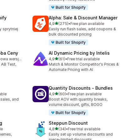
Built for Shopify
ify
Alpha: Sale & Discount Manager
na 5 gwiazdek
4,9
(275)
•
Free plan available
Łączna liczba recenzji: 275
y sprytniej
Easily run flash sales, add coupons &
bulk discounted pricing
Built for Shopify
óba Ceny
AI Dynamic Pricing by Intelis
na 5 gwiazdek
Dostępna darmowa wersja próbna
4,9
(61)
•
Free trial available
Łączna liczba recenzji: 61
 AB Test,
Match & Monitor Competitor's Prices &
Automate Pricing with AI
Quantity Discounts ‑ Bundles
na 5 gwiazdek
able
4,9
(60)
•
Free plan available
3
Łączna liczba recenzji: 60
 sales, and
Boost AOV with quantity breaks,
volume discount, gifts, BOGO
Built for Shopify
g
Steppun Discount
na 5 gwiazdek
le
4,8
(34)
•
Free trial available
Łączna liczba recenzji: 34
themes,
Easily set up volume discounts and
piece-limited discounts.