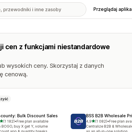
Przeglądaj aplika
ji cen z funkcjami niestandardowe
lub wysokich ceny. Skorzystaj z danych
ię cenową.
zyść
scounty: Bulk Discount Sales
BSS B2B Wholesale Pr
na 5 gwiazdek
na 5 gwiazdek
(1 182)
•
Free plan available
4,9
(1 082)
•
Free plan ava
zna liczba recenzji: 1182
Łączna liczba recenzji: 10
 BOGO, buy X get Y, volume
Centralize B2B & Wholesal
count app & quantity breaks
as an all-in-one solution