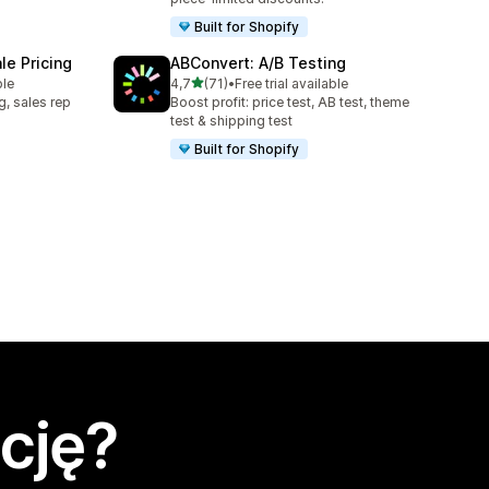
Built for Shopify
e Pricing
ABConvert: A/B Testing
na 5 gwiazdek
ble
4,7
(71)
•
Free trial available
Łączna liczba recenzji: 71
g, sales rep
Boost profit: price test, AB test, theme
test & shipping test
Built for Shopify
cję?