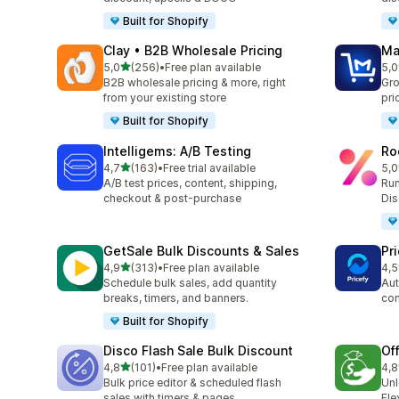
Built for Shopify
Clay • B2B Wholesale Pricing
Ma
na 5 gwiazdek
5,0
(256)
•
Free plan available
5,0
Łączna liczba recenzji: 256
Łąc
B2B wholesale pricing & more, right
Gro
from your existing store
pri
Built for Shopify
Intelligems: A/B Testing
Ro
na 5 gwiazdek
4,7
(163)
•
Free trial available
5,0
Łączna liczba recenzji: 163
Łąc
A/B test prices, content, shipping,
Run
checkout & post-purchase
Dis
GetSale Bulk Discounts & Sales
Pri
na 5 gwiazdek
4,9
(313)
•
Free plan available
4,5
Łączna liczba recenzji: 313
Łąc
Schedule bulk sales, add quantity
Aut
breaks, timers, and banners.
com
Built for Shopify
Disco Flash Sale Bulk Discount
Of
na 5 gwiazdek
4,8
(101)
•
Free plan available
4,8
Łączna liczba recenzji: 101
Łąc
Bulk price editor & scheduled flash
Unl
sales with timers & pages.
Fle