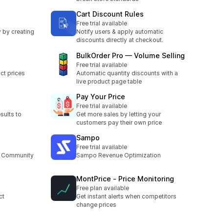
Cart Discount Rules
Free trial available
y by creating
Notify users & apply automatic
discounts directly at checkout.
BulkOrder Pro — Volume Selling
Free trial available
ct prices
Automatic quantity discounts with a
live product page table
Pay Your Price
Free trial available
sults to
Get more sales by letting your
customers pay their own price
Sampo
Free trial available
ur Community
Sampo Revenue Optimization
MontPrice ‑ Price Monitoring
Free plan available
ct
Get instant alerts when competitors
change prices