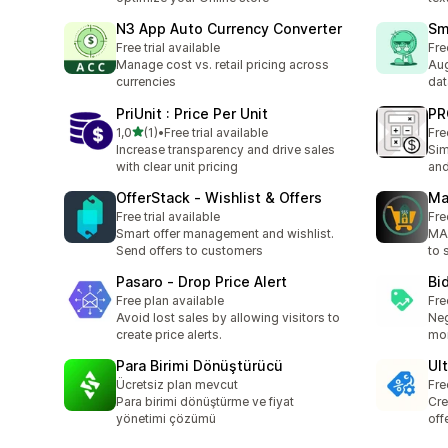
N3 App Auto Currency Converter
Sm
Free trial available
Fre
Manage cost vs. retail pricing across
Aug
currencies
dat
PriUnit : Price Per Unit
PR
na 5 gwiazdek
1,0
(1)
•
Free trial available
Fre
Łączna liczba recenzji: 1
Increase transparency and drive sales
Sim
with clear unit pricing
and
OfferStack ‑ Wishlist & Offers
Ma
Free trial available
Fre
Smart offer management and wishlist.
MAP
Send offers to customers
to 
Pasaro ‑ Drop Price Alert
Bi
Free plan available
Fre
Avoid lost sales by allowing visitors to
Neg
create price alerts.
mor
Para Birimi Dönüştürücü
Ul
Ücretsiz plan mevcut
Fre
Para birimi dönüştürme ve fiyat
Cre
yönetimi çözümü
off