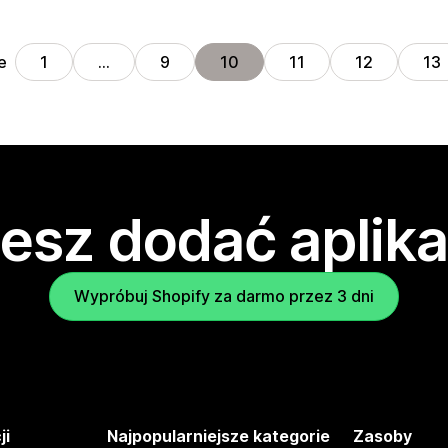
e
1
…
9
10
11
12
13
esz dodać aplika
Wypróbuj Shopify za darmo przez 3 dni
ji
Najpopularniejsze kategorie
Zasoby