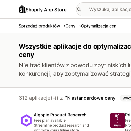
Shopify App Store
Sprzedaż produktów
Ceny
Optymalizacja cen
Wszystkie aplikacje do optymalizac
ceny
Nie trać klientów z powodu zbyt niskich 
konkurencji, aby zoptymalizować strateg
312 aplikacje(-i) z
Niestandardowe ceny
Wyc
Algopix Product Research
Pr
Free plan available
Fre
Streamline product research and
Pro
optimize your Online store
tex