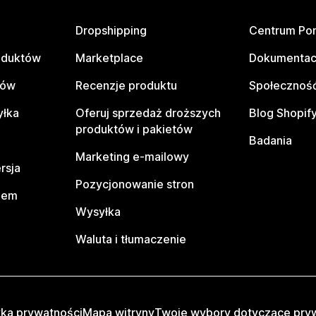
Dropshipping
Centrum Po
oduktów
Marketplace
Dokumentac
tów
Recenzje produktu
Społeczność
yłka
Oferuj sprzedaż droższych
Blog Shopif
produktów i pakietów
Badania
Marketing e-mailowy
rsja
Pozycjonowanie stron
pem
Wysyłka
Waluta i tłumaczenie
yka prywatności
Mapa witryny
Twoje wybory dotyczące pry