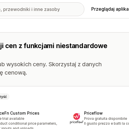
Przeglądaj aplika
ji cen z funkcjami niestandardowe
lub wysokich ceny. Skorzystaj z danych
ię cenową.
zyść
iceFn Custom Prices
Priceflow
e trial available
Prova gratuita disponibile
duct conditional price parameters,
Il giusto prezzo e batti la 
t inputs and uploads