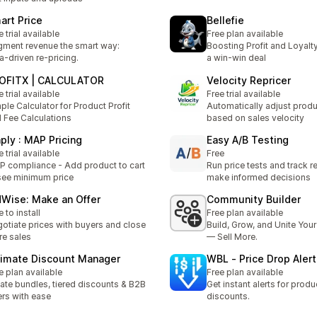
art Price
Bellefie
e trial available
Free plan available
ment revenue the smart way:
Boosting Profit and Loyalt
a‑driven re-pricing.
a win-win deal
OFITX | CALCULATOR
Velocity Repricer
e trial available
Free trial available
ple Calculator for Product Profit
Automatically adjust produ
 Fee Calculations
based on sales velocity
ply : MAP Pricing
Easy A/B Testing
e trial available
Free
 compliance - Add product to cart
Run price tests and track re
see minimum price
make informed decisions
dWise: Make an Offer
Community Builder
e to install
Free plan available
otiate prices with buyers and close
Build, Grow, and Unite Yo
e sales
— Sell More.
timate Discount Manager
WBL ‑ Price Drop Alert
e plan available
Free plan available
ate bundles, tiered discounts & B2B
Get instant alerts for produ
ers with ease
discounts.