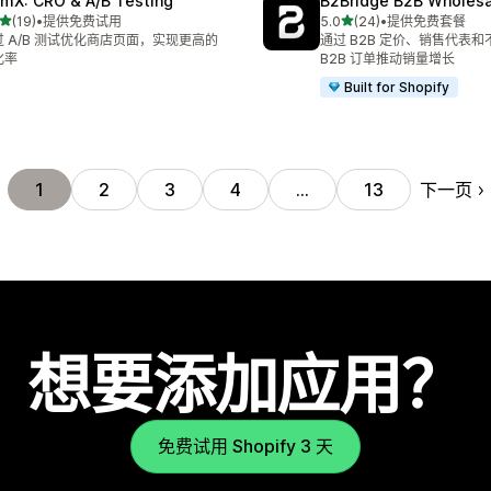
mX: CRO & A/B Testing
B2Bridge B2B Wholesal
星（满分 5 星）
星（满分 5 星）
(19)
•
提供免费试用
5.0
(24)
•
提供免费套餐
 19 条评论
总共 24 条评论
过 A/B 测试优化商店页面，实现更高的
通过 B2B 定价、销售代表
化率
B2B 订单推动销量增长
Built for Shopify
下一页
1
2
3
4
…
13
想要添加应用？
免费试用 Shopify 3 天