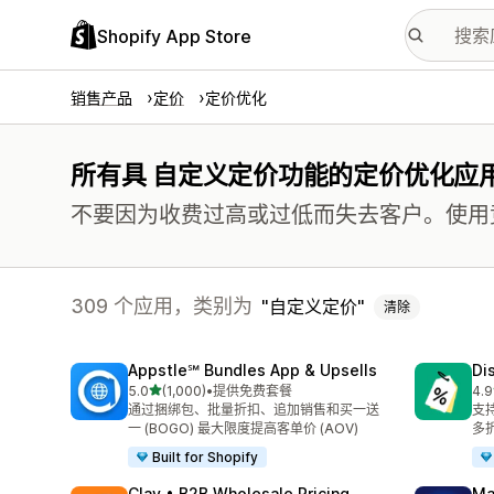
Shopify App Store
销售产品
定价
定价优化
所有具 自定义定价功能的定价优化应
不要因为收费过高或过低而失去客户。使用
309 个应用，类别为
自定义定价
清除
Appstle℠ Bundles App & Upsells
Di
星（满分 5 星）
5.0
(1,000)
•
提供免费套餐
4.9
总共 1000 条评论
总共
通过捆绑包、批量折扣、追加销售和买一送
支持
一 (BOGO) 最大限度提高客单价 (AOV)
多
Built for Shopify
Clay • B2B Wholesale Pricing
Ma