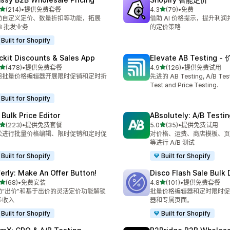
星（满分 5 星）
星（满分 5 星）
(214)
•
提供免费套餐
4.3
(79)
•
免费
 214 条评论
总共 79 条评论
助自定义定价、数量折扣等功能，拓展
借助 AI 价格提示，提升利
B 批发业务
的定价策略
Built for Shopify
ckit Discounts & Sales App
Elevate AB Testing 
星（满分 5 星）
星（满分 5 星）
(478)
•
提供免费套餐
4.9
(126)
•
提供免费试用
 478 条评论
总共 126 条评论
用批量价格编辑器开展限时促销和定时折
先进的 AB Testing, A/B Test
Test and Price Testing.
Built for Shopify
 Bulk Price Editor
ABsolutely: A/B Testin
星（满分 5 星）
星（满分 5 星）
(223)
•
提供免费套餐
5.0
(35)
•
提供免费试用
 223 条评论
总共 35 条评论
松进行批量价格编辑、限时促销和定时促
对价格、运费、商店模板、页
等进行 A/B 测试
Built for Shopify
Built for Shopify
ferly: Make An Offer Button!
Disco Flash Sale Bulk
星（满分 5 星）
星（满分 5 星）
(68)
•
免费安装
4.8
(101)
•
提供免费套餐
 68 条评论
总共 101 条评论
助“出价”和基于出价的灵活定价功能解锁
批量价格编辑器和定时限时促
多收入
器和专属页面。
Built for Shopify
Built for Shopify