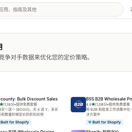
用
竞争对手数据来优化您的定价策略。
scounty: Bulk Discount Sales
BSS B2B Wholesale Pr
星（满分 5 星）
星（满分 5 星）
(1,183)
•
提供免费套餐
4.9
(1,085)
•
提供免费套餐
 1183 条评论
总共 1085 条评论
买一送一 (BOGO)、买 X 送 Y、多买
将 B2B 和批发工作流集中
折和数量阶梯定价的折扣应用
决方案中
Built for Shopify
Built for Shopify
ssy B2B Wholesale Pricing
Shopify 智能定价