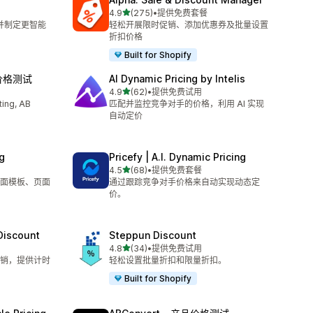
星（满分 5 星）
4.9
(275)
•
提供免费套餐
总共 275 条评论
润并制定更智能
轻松开展限时促销、添加优惠券及批量设置
折扣价格
Built for Shopify
‑ 价格测试
AI Dynamic Pricing by Intelis
星（满分 5 星）
4.9
(62)
•
提供免费试用
总共 62 条评论
ing, AB
匹配并监控竞争对手的价格，利用 AI 实现
自动定价
g
Pricefy | A.I. Dynamic Pricing
星（满分 5 星）
4.5
(68)
•
提供免费套餐
总共 68 条评论
面模板、页面
通过跟踪竞争对手价格来自动实现动态定
价。
 Discount
Steppun Discount
星（满分 5 星）
4.8
(34)
•
提供免费试用
总共 34 条评论
销，提供计时
轻松设置批量折扣和限量折扣。
Built for Shopify