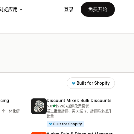
浏览应用
登录
免费开始
Built for Shopify
icing
Discount Mixer: Bulk Discounts
星（满分 5 星）
5.0
(228)
•
提供免费套餐
总共 228 条评论
在一个一体化解
通过批量折扣、买 X 送 Y、折扣码来提升
销量
Built for Shopify
Alpha: Sale & Discount Manager