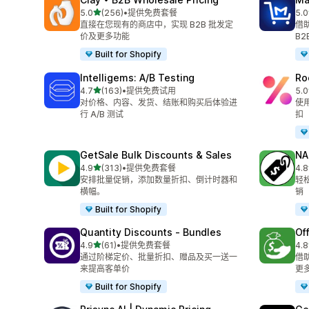
星（满分 5 星）
5.0
(256)
•
提供免费套餐
5.0
总共 256 条评论
总共
直接在您现有的商店中，实现 B2B 批发定
借
价及更多功能
B2
Built for Shopify
Intelligems: A/B Testing
Ro
星（满分 5 星）
4.7
(163)
•
提供免费试用
5.0
总共 163 条评论
总共
对价格、内容、发货、结账和购买后体验进
使
行 A/B 测试
扣
GetSale Bulk Discounts & Sales
NA
星（满分 5 星）
4.9
(313)
•
提供免费套餐
4.8
总共 313 条评论
总共
安排批量促销，添加数量折扣、倒计时器和
轻
横幅。
销
Built for Shopify
Quantity Discounts ‑ Bundles
Of
星（满分 5 星）
4.9
(61)
•
提供免费套餐
4.8
总共 61 条评论
总共
通过阶梯定价、批量折扣、赠品及买一送一
借
来提高客单价
更
Built for Shopify