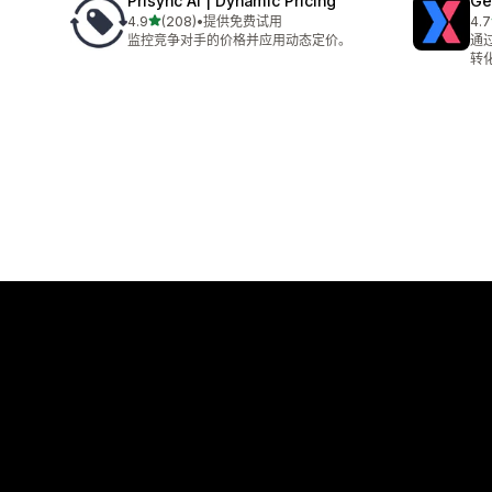
Prisync AI | Dynamic Pricing
Ge
星（满分 5 星）
4.9
(208)
•
提供免费试用
4.7
总共 208 条评论
总共
监控竞争对手的价格并应用动态定价。
通
转