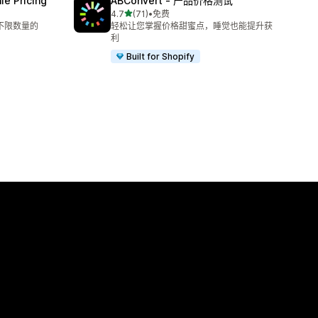
e Pricing
ABConvert ‑ 产品价格测试
星（满分 5 星）
4.7
(71)
•
免费
总共 71 条评论
和不限数量的
轻松让您掌握价格甜蜜点，睡觉也能提升获
利
Built for Shopify