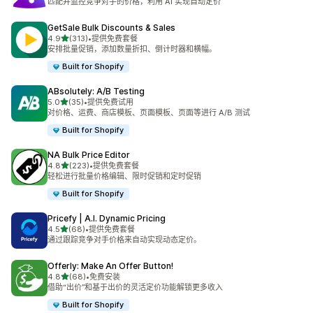
匹配并监控竞争对手的价格，利用 AI 实现自动定价
GetSale Bulk Discounts & Sales
星（满分 5 星）
4.9
(313)
•
提供免费套餐
总共 313 条评论
安排批量促销，添加数量折扣、倒计时器和横幅。
Built for Shopify
ABsolutely: A/B Testing
星（满分 5 星）
5.0
(35)
•
提供免费试用
总共 35 条评论
对价格、运费、商店模板、页面模板、页面等进行 A/B 测试
Built for Shopify
NA Bulk Price Editor
星（满分 5 星）
4.8
(223)
•
提供免费套餐
总共 223 条评论
轻松进行批量价格编辑、限时促销和定时促销
Built for Shopify
Pricefy | A.I. Dynamic Pricing
星（满分 5 星）
4.5
(68)
•
提供免费套餐
总共 68 条评论
通过跟踪竞争对手价格来自动实现动态定价。
Offerly: Make An Offer Button!
星（满分 5 星）
4.8
(68)
•
免费安装
总共 68 条评论
借助“出价”和基于出价的灵活定价功能解锁更多收入
Built for Shopify