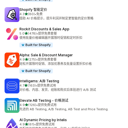
Shopify 智能定价
星（满分 5 星）
4.3
(80)
•
免费
总共 80 条评论
借助 AI 价格提示，提升利润并制定更智能的定价策略
Rockit Discounts & Sales App
星（满分 5 星）
5.0
(478)
•
提供免费套餐
总共 478 条评论
使用批量价格编辑器开展限时促销和定时折扣
Built for Shopify
Alpha: Sale & Discount Manager
星（满分 5 星）
4.9
(275)
•
提供免费套餐
总共 275 条评论
轻松开展限时促销、添加优惠券及批量设置折扣价格
Built for Shopify
Intelligems: A/B Testing
星（满分 5 星）
4.7
(163)
•
提供免费试用
总共 163 条评论
对价格、内容、发货、结账和购买后体验进行 A/B 测试
Elevate AB Testing ‑ 价格测试
星（满分 5 星）
4.9
(126)
•
提供免费试用
总共 126 条评论
先进的 AB Testing, A/B Testing, AB Test and Price Testing.
AI Dynamic Pricing by Intelis
星（满分 5 星）
4.9
(61)
•
提供免费试用
总共 61 条评论