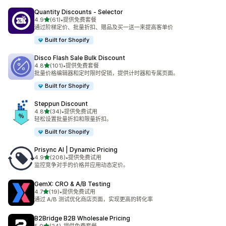
Quantity Discounts ‑ Selector
星（满分 5 星）
4.9
(61)
•
提供免费套餐
总共 61 条评论
通过阶梯定价、批量折扣、赠品及买一送一来提高客单价
Built for Shopify
Disco Flash Sale Bulk Discount
星（满分 5 星）
4.8
(101)
•
提供免费套餐
总共 101 条评论
批量价格编辑器和定时限时促销，提供计时器和专属页面。
Built for Shopify
Steppun Discount
星（满分 5 星）
4.8
(34)
•
提供免费试用
总共 34 条评论
轻松设置批量折扣和限量折扣。
Built for Shopify
Prisync AI | Dynamic Pricing
星（满分 5 星）
4.9
(208)
•
提供免费试用
总共 208 条评论
监控竞争对手的价格并应用动态定价。
GemX: CRO & A/B Testing
星（满分 5 星）
4.7
(19)
•
提供免费试用
总共 19 条评论
通过 A/B 测试优化商店页面，实现更高的转化率
B2Bridge B2B Wholesale Pricing
星（满分 5 星）