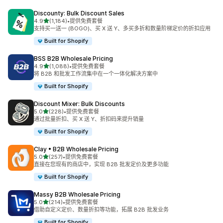
Discounty: Bulk Discount Sales
星（满分 5 星）
4.9
(1,184)
•
提供免费套餐
总共 1184 条评论
支持买一送一 (BOGO)、买 X 送 Y、多买多折和数量阶梯定价的折扣应用
Built for Shopify
BSS B2B Wholesale Pricing
星（满分 5 星）
4.9
(1,088)
•
提供免费套餐
总共 1088 条评论
将 B2B 和批发工作流集中在一个一体化解决方案中
Built for Shopify
Discount Mixer: Bulk Discounts
星（满分 5 星）
5.0
(228)
•
提供免费套餐
总共 228 条评论
通过批量折扣、买 X 送 Y、折扣码来提升销量
Built for Shopify
Clay • B2B Wholesale Pricing
星（满分 5 星）
5.0
(257)
•
提供免费套餐
总共 257 条评论
直接在您现有的商店中，实现 B2B 批发定价及更多功能
Built for Shopify
Massy B2B Wholesale Pricing
星（满分 5 星）
5.0
(214)
•
提供免费套餐
总共 214 条评论
借助自定义定价、数量折扣等功能，拓展 B2B 批发业务
Built for Shopify