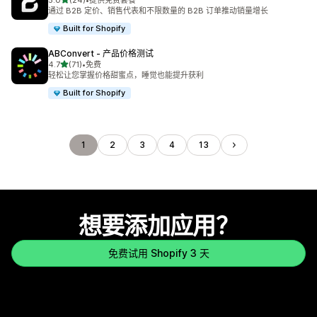
5.0
(24)
•
提供免费套餐
总共 24 条评论
通过 B2B 定价、销售代表和不限数量的 B2B 订单推动销量增长
Built for Shopify
ABConvert ‑ 产品价格测试
星（满分 5 星）
4.7
(71)
•
免费
总共 71 条评论
轻松让您掌握价格甜蜜点，睡觉也能提升获利
Built for Shopify
1
2
3
4
13
想要添加应用？
免费试用 Shopify 3 天