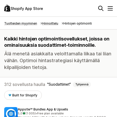
Shopify App Store
Tuotteiden myyminen
Hinnoittelu
Hintojen optimointi
Kaikki hintojen optimointisovellukset, joissa on
ominaisuuksia suodattimet-toiminnoille.
Älä menetä asiakkaita veloittamalla liikaa tai liian
vähän. Optimoi hintastrategiasi käyttämällä
kilpailijoiden tietoja.
312 sovellusta haulla
Suodattimet
Tyhjennä
Built for Shopify
Appstle℠ Bundles App & Upsells
/ 5 tähteä
5,0
(1 005)
•
Free plan available
1005 arvostelua yhteensä