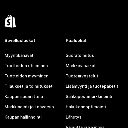
Sovellusluokat
Pääluokat
Myyntikanavat
Suoratoimitus
Tuotteiden etsiminen
Markkinapaikat
Tuotteiden myyminen
Tuotearvostelut
Tilaukset ja toimitukset
Lisämyynti ja tuotepaketit
Kaupan suunnittelu
Sähköpostimarkkinointi
Markkinointi ja konversio
Hakukoneoptimointi
Kaupan hallinnointi
Lähetys
Valuutta ja käännös