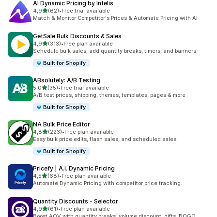
AI Dynamic Pricing by Intelis
/ 5 tähteä
4,9
(62)
•
Free trial available
62 arvostelua yhteensä
Match & Monitor Competitor's Prices & Automate Pricing with AI
GetSale Bulk Discounts & Sales
/ 5 tähteä
4,9
(313)
•
Free plan available
313 arvostelua yhteensä
Schedule bulk sales, add quantity breaks, timers, and banners.
Built for Shopify
ABsolutely: A/B Testing
/ 5 tähteä
5,0
(35)
•
Free trial available
35 arvostelua yhteensä
A/B test prices, shipping, themes, templates, pages & more
Built for Shopify
NA Bulk Price Editor
/ 5 tähteä
4,8
(223)
•
Free plan available
223 arvostelua yhteensä
Easy bulk price edits, flash sales, and scheduled sales
Built for Shopify
Pricefy | A.I. Dynamic Pricing
/ 5 tähteä
4,5
(68)
•
Free plan available
68 arvostelua yhteensä
Automate Dynamic Pricing with competitor price tracking.
Quantity Discounts ‑ Selector
/ 5 tähteä
4,9
(61)
•
Free plan available
61 arvostelua yhteensä
Boost AOV with quantity breaks, volume discount, gifts, BOGO