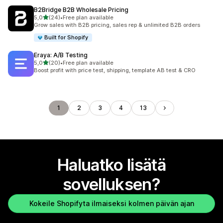
B2Bridge B2B Wholesale Pricing
/ 5 tähteä
5,0
(24)
•
Free plan available
24 arvostelua yhteensä
Grow sales with B2B pricing, sales rep & unlimited B2B orders
Built for Shopify
Eraya: A/B Testing
/ 5 tähteä
5,0
(20)
•
Free plan available
20 arvostelua yhteensä
Boost profit with price test, shipping, template AB test & CRO
1
2
3
4
13
Haluatko lisätä
sovelluksen?
Kokeile Shopifyta ilmaiseksi kolmen päivän ajan