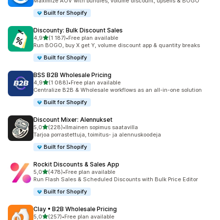
Maximize AOV with bundles, volume discount, upsells & BOGO
Built for Shopify
Discounty: Bulk Discount Sales
/ 5 tähteä
4,9
(1 187)
•
Free plan available
1187 arvostelua yhteensä
Run BOGO, buy X get Y, volume discount app & quantity breaks
Built for Shopify
BSS B2B Wholesale Pricing
/ 5 tähteä
4,9
(1 088)
•
Free plan available
1088 arvostelua yhteensä
Centralize B2B & Wholesale workflows as an all-in-one solution
Built for Shopify
Discount Mixer: Alennukset
/ 5 tähteä
5,0
(228)
•
Ilmainen sopimus saatavilla
228 arvostelua yhteensä
Tarjoa porrastettuja, toimitus- ja alennuskoodeja
Built for Shopify
Rockit Discounts & Sales App
/ 5 tähteä
5,0
(478)
•
Free plan available
478 arvostelua yhteensä
Run Flash Sales & Scheduled Discounts with Bulk Price Editor
Built for Shopify
Clay • B2B Wholesale Pricing
/ 5 tähteä
5,0
(257)
•
Free plan available
257 arvostelua yhteensä