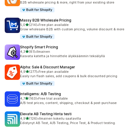
B2B wholesale pricing & more, right from your existing store
Built for Shopify
Massy B2B Wholesale Pricing
/ 5 tähteä
5,0
(214)
•
Free plan available
214 arvostelua yhteensä
Grow wholesale B2B with custom pricing, volume discount & more
Built for Shopify
Shopify Smart Pricing
/ 5 tähteä
4,3
(81)
•
Ilmainen
81 arvostelua yhteensä
Kasvata katetta ja hinnoittele älykkäämmin tekoälyllä
Alpha: Sale & Discount Manager
/ 5 tähteä
4,9
(277)
•
Free plan available
277 arvostelua yhteensä
Easily run flash sales, add coupons & bulk discounted pricing
Built for Shopify
Intelligems: A/B Testing
/ 5 tähteä
4,7
(163)
•
Free trial available
163 arvostelua yhteensä
A/B test prices, content, shipping, checkout & post-purchase
Elevate AB Testing Hinta testi
/ 5 tähteä
4,9
(126)
•
Ilmainen kokeilu saatavilla
126 arvostelua yhteensä
Edistynyt AB Test, A/B Testing, Price Test, & Product testing.