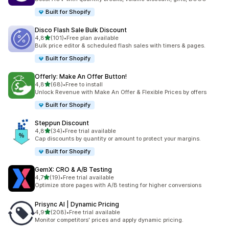
Built for Shopify
Disco Flash Sale Bulk Discount
/ 5 tähteä
4,8
(101)
•
Free plan available
101 arvostelua yhteensä
Bulk price editor & scheduled flash sales with timers & pages.
Built for Shopify
Offerly: Make An Offer Button!
/ 5 tähteä
4,8
(68)
•
Free to install
68 arvostelua yhteensä
Unlock Revenue with Make An Offer & Flexible Prices by offers
Built for Shopify
Steppun Discount
/ 5 tähteä
4,8
(34)
•
Free trial available
34 arvostelua yhteensä
Cap discounts by quantity or amount to protect your margins.
Built for Shopify
GemX: CRO & A/B Testing
/ 5 tähteä
4,7
(19)
•
Free trial available
19 arvostelua yhteensä
Optimize store pages with A/B testing for higher conversions
Prisync AI | Dynamic Pricing
/ 5 tähteä
4,9
(208)
•
Free trial available
208 arvostelua yhteensä
Monitor competitors' prices and apply dynamic pricing.