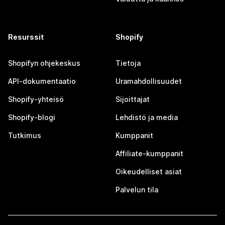
Resurssit
Shopify
Shopifyn ohjekeskus
Tietoja
API-dokumentaatio
Uramahdollisuudet
Shopify-yhteisö
Sijoittajat
Shopify-blogi
Lehdistö ja media
Tutkimus
Kumppanit
Affiliate-kumppanit
Oikeudelliset asiat
Palvelun tila