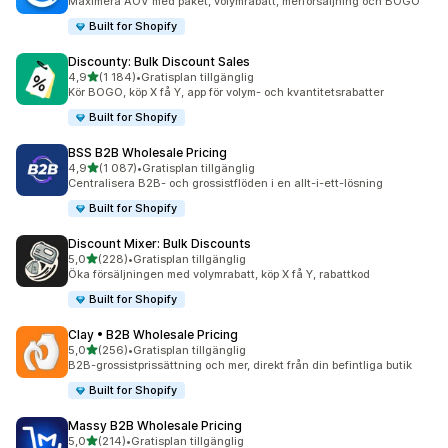
Maximera AOV med paket, volymrabatt, merförsäljning och BOGO
Built for Shopify
Discounty: Bulk Discount Sales
av 5 stjärnor
4,9
(1 184)
•
Gratisplan tillgänglig
1184 recensioner totalt
Kör BOGO, köp X få Y, app för volym- och kvantitetsrabatter
Built for Shopify
BSS B2B Wholesale Pricing
av 5 stjärnor
4,9
(1 087)
•
Gratisplan tillgänglig
1087 recensioner totalt
Centralisera B2B- och grossistflöden i en allt-i-ett-lösning
Built for Shopify
Discount Mixer: Bulk Discounts
av 5 stjärnor
5,0
(228)
•
Gratisplan tillgänglig
228 recensioner totalt
Öka försäljningen med volymrabatt, köp X få Y, rabattkod
Built for Shopify
Clay • B2B Wholesale Pricing
av 5 stjärnor
5,0
(256)
•
Gratisplan tillgänglig
256 recensioner totalt
B2B-grossistprissättning och mer, direkt från din befintliga butik
Built for Shopify
Massy B2B Wholesale Pricing
av 5 stjärnor
5,0
(214)
•
Gratisplan tillgänglig
214 recensioner totalt