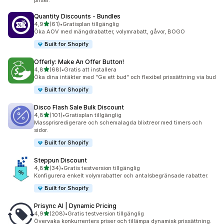
priser.
Quantity Discounts ‑ Bundles
av 5 stjärnor
4,9
(61)
•
Gratisplan tillgänglig
61 recensioner totalt
Öka AOV med mängdrabatter, volymrabatt, gåvor, BOGO
Built for Shopify
Offerly: Make An Offer Button!
av 5 stjärnor
4,8
(68)
•
Gratis att installera
68 recensioner totalt
Öka dina intäkter med "Ge ett bud" och flexibel prissättning via bud
Built for Shopify
Disco Flash Sale Bulk Discount
av 5 stjärnor
4,8
(101)
•
Gratisplan tillgänglig
101 recensioner totalt
Massprisredigerare och schemalagda blixtreor med timers och
sidor.
Built for Shopify
Steppun Discount
av 5 stjärnor
4,8
(34)
•
Gratis testversion tillgänglig
34 recensioner totalt
Konfigurera enkelt volymrabatter och antalsbegränsade rabatter.
Built for Shopify
Prisync AI | Dynamic Pricing
av 5 stjärnor
4,9
(208)
•
Gratis testversion tillgänglig
208 recensioner totalt
Övervaka konkurrenters priser och tillämpa dynamisk prissättning.