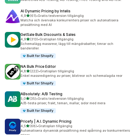
AI Dynamic Pricing by Intelis
av 5 stjärnor
4,9
(61)
•
Gratis testversion tillgänglig
61 recensioner totalt
Matcha och övervaka konkurrenters priser och automatisera
prissättning med AI
GetSale Bulk Discounts & Sales
av 5 stjärnor
4,9
(313)
•
Gratisplan tillgänglig
313 recensioner totalt
Schemalägg massreor, lägg till mängdrabatter, timrar och
banderoller.
Built for Shopify
NA Bulk Price Editor
av 5 stjärnor
4,8
(222)
•
Gratisplan tillgänglig
222 recensioner totalt
Enkel massredigering av priser, blixtreor och schemalagda reor
Built for Shopify
ABsolutely: A/B Testing
av 5 stjärnor
5,0
(35)
•
Gratis testversion tillgänglig
35 recensioner totalt
A/B-testa priser, frakt, teman, mallar, sidor med mera
Built for Shopify
Pricefy | A.I. Dynamic Pricing
av 5 stjärnor
4,5
(68)
•
Gratisplan tillgänglig
68 recensioner totalt
Automatisera dynamisk prissättning med spårning av konkurrenters