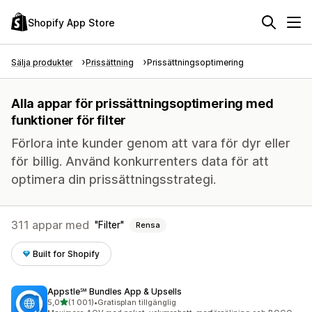
Shopify App Store
Sälja produkter
Prissättning
Prissättningsoptimering
Alla appar för prissättningsoptimering med
funktioner för filter
Förlora inte kunder genom att vara för dyr eller
för billig. Använd konkurrenters data för att
optimera din prissättningsstrategi.
311 appar med
Filter
Rensa
Built for Shopify
Appstle℠ Bundles App & Upsells
av 5 stjärnor
5,0
(1 001)
•
Gratisplan tillgänglig
1001 recensioner totalt