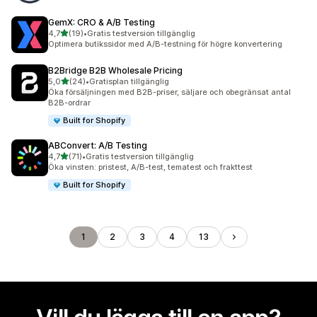
GemX: CRO & A/B Testing
av 5 stjärnor
4,7
(19)
•
Gratis testversion tillgänglig
19 recensioner totalt
Optimera butikssidor med A/B-testning för högre konvertering
B2Bridge B2B Wholesale Pricing
av 5 stjärnor
5,0
(24)
•
Gratisplan tillgänglig
24 recensioner totalt
Öka försäljningen med B2B-priser, säljare och obegränsat antal
B2B-ordrar
Built for Shopify
ABConvert: A/B Testing
av 5 stjärnor
4,7
(71)
•
Gratis testversion tillgänglig
71 recensioner totalt
Öka vinsten: pristest, A/B-test, tematest och frakttest
Built for Shopify
1
2
3
4
13