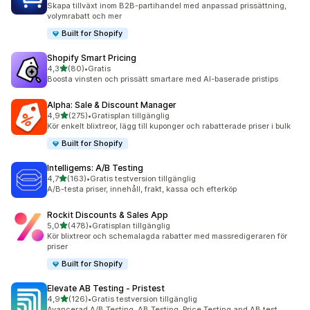
Skapa tillväxt inom B2B-partihandel med anpassad prissättning,
volymrabatt och mer
Built for Shopify
Shopify Smart Pricing
av 5 stjärnor
4,3
(80)
•
Gratis
80 recensioner totalt
Boosta vinsten och prissätt smartare med AI-baserade pristips
Alpha: Sale & Discount Manager
av 5 stjärnor
4,9
(275)
•
Gratisplan tillgänglig
275 recensioner totalt
Kör enkelt blixtreor, lägg till kuponger och rabatterade priser i bulk
Built for Shopify
Intelligems: A/B Testing
av 5 stjärnor
4,7
(163)
•
Gratis testversion tillgänglig
163 recensioner totalt
A/B-testa priser, innehåll, frakt, kassa och efterköp
Rockit Discounts & Sales App
av 5 stjärnor
5,0
(478)
•
Gratisplan tillgänglig
478 recensioner totalt
Kör blixtreor och schemalagda rabatter med massredigeraren för
priser
Built for Shopify
Elevate AB Testing ‑ Pristest
av 5 stjärnor
4,9
(126)
•
Gratis testversion tillgänglig
126 recensioner totalt
Avancerad A/B Testing, AB Testing, Price Testing and AB test.