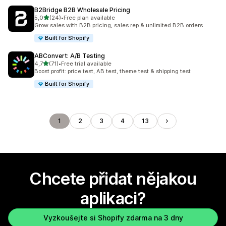
B2Bridge B2B Wholesale Pricing
z 5 hvězd
5,0
(24)
•
Free plan available
Celkový počet recenzí: 24
Grow sales with B2B pricing, sales rep & unlimited B2B orders
Built for Shopify
ABConvert: A/B Testing
z 5 hvězd
4,7
(71)
•
Free trial available
Celkový počet recenzí: 71
Boost profit: price test, AB test, theme test & shipping test
Built for Shopify
1
2
3
4
13
Chcete přidat nějakou
aplikaci?
Vyzkoušejte si Shopify zdarma na 3 dny