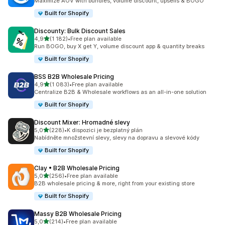
Maximize AOV with bundles, volume discount, upsells & BOGO
Built for Shopify
Discounty: Bulk Discount Sales
z 5 hvězd
4,9
(1 182)
•
Free plan available
Celkový počet recenzí: 1182
Run BOGO, buy X get Y, volume discount app & quantity breaks
Built for Shopify
BSS B2B Wholesale Pricing
z 5 hvězd
4,9
(1 083)
•
Free plan available
Celkový počet recenzí: 1083
Centralize B2B & Wholesale workflows as an all-in-one solution
Built for Shopify
Discount Mixer: Hromadné slevy
z 5 hvězd
5,0
(228)
•
K dispozici je bezplatný plán
Celkový počet recenzí: 228
Nabídněte množstevní slevy, slevy na dopravu a slevové kódy
Built for Shopify
Clay • B2B Wholesale Pricing
z 5 hvězd
5,0
(256)
•
Free plan available
Celkový počet recenzí: 256
B2B wholesale pricing & more, right from your existing store
Built for Shopify
Massy B2B Wholesale Pricing
z 5 hvězd
5,0
(214)
•
Free plan available
Celkový počet recenzí: 214