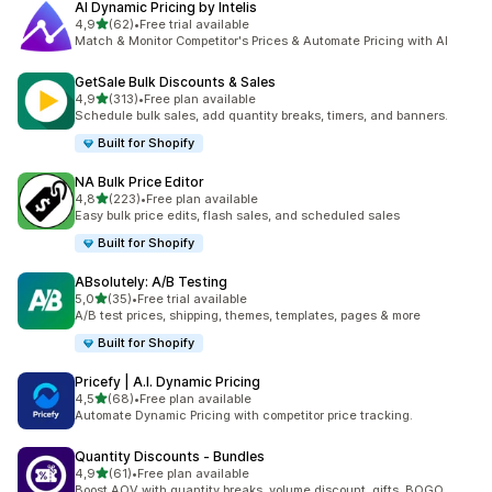
AI Dynamic Pricing by Intelis
z 5 hvězd
4,9
(62)
•
Free trial available
Celkový počet recenzí: 62
Match & Monitor Competitor's Prices & Automate Pricing with AI
GetSale Bulk Discounts & Sales
z 5 hvězd
4,9
(313)
•
Free plan available
Celkový počet recenzí: 313
Schedule bulk sales, add quantity breaks, timers, and banners.
Built for Shopify
NA Bulk Price Editor
z 5 hvězd
4,8
(223)
•
Free plan available
Celkový počet recenzí: 223
Easy bulk price edits, flash sales, and scheduled sales
Built for Shopify
ABsolutely: A/B Testing
z 5 hvězd
5,0
(35)
•
Free trial available
Celkový počet recenzí: 35
A/B test prices, shipping, themes, templates, pages & more
Built for Shopify
Pricefy | A.I. Dynamic Pricing
z 5 hvězd
4,5
(68)
•
Free plan available
Celkový počet recenzí: 68
Automate Dynamic Pricing with competitor price tracking.
Quantity Discounts ‑ Bundles
z 5 hvězd
4,9
(61)
•
Free plan available
Celkový počet recenzí: 61
Boost AOV with quantity breaks, volume discount, gifts, BOGO