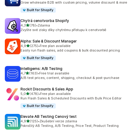
Grow wholesale B2B with custom pricing, volume discount & more
Built for Shopify
Chytrá cenotvorba Shopify
z 5 hvězd
4,3
(78)
•
Zdarma
Celkový počet recenzí: 78
Zvyšte své zisky díky chytrému přístupu k cenotvorbě
Alpha: Sale & Discount Manager
z 5 hvězd
4,9
(275)
•
Free plan available
Celkový počet recenzí: 275
Easily run flash sales, add coupons & bulk discounted pricing
Built for Shopify
Intelligems: A/B Testing
z 5 hvězd
4,7
(163)
•
Free trial available
Celkový počet recenzí: 163
A/B test prices, content, shipping, checkout & post-purchase
Rockit Discounts & Sales App
z 5 hvězd
5,0
(478)
•
Free plan available
Celkový počet recenzí: 478
Run Flash Sales & Scheduled Discounts with Bulk Price Editor
Built for Shopify
Elevate AB Testing Cenový test
z 5 hvězd
4,9
(125)
•
Zkušební verze zdarma
Celkový počet recenzí: 125
Pokročilý AB Testing, A/B Testing, Price Test, Product Testing