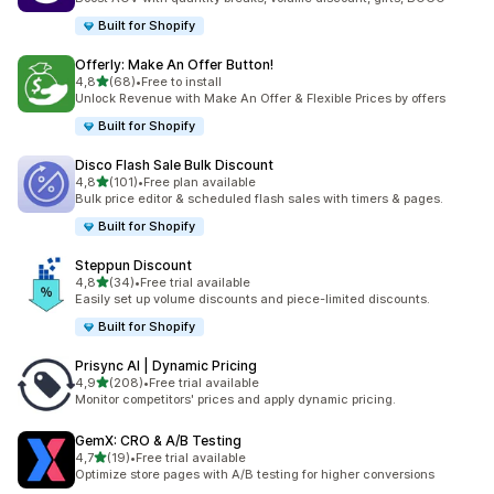
Built for Shopify
Offerly: Make An Offer Button!
z 5 hvězd
4,8
(68)
•
Free to install
Celkový počet recenzí: 68
Unlock Revenue with Make An Offer & Flexible Prices by offers
Built for Shopify
Disco Flash Sale Bulk Discount
z 5 hvězd
4,8
(101)
•
Free plan available
Celkový počet recenzí: 101
Bulk price editor & scheduled flash sales with timers & pages.
Built for Shopify
Steppun Discount
z 5 hvězd
4,8
(34)
•
Free trial available
Celkový počet recenzí: 34
Easily set up volume discounts and piece-limited discounts.
Built for Shopify
Prisync AI | Dynamic Pricing
z 5 hvězd
4,9
(208)
•
Free trial available
Celkový počet recenzí: 208
Monitor competitors' prices and apply dynamic pricing.
GemX: CRO & A/B Testing
z 5 hvězd
4,7
(19)
•
Free trial available
Celkový počet recenzí: 19
Optimize store pages with A/B testing for higher conversions