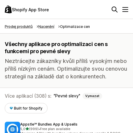
Shopify App Store
Prodej produktů
Nacenění
Optimalizace cen
Všechny aplikace pro optimalizaci cen s
funkcemi pro pevné slevy
Neztrácejte zákazníky kvůli příliš vysokým nebo
příliš nízkým cenám. Optimalizujte svou cenovou
strategii na základě dat o konkurentech.
Více aplikací (308) s:
Pevné slevy
Vymazat
Built for Shopify
Appstle℠ Bundles App & Upsells
z 5 hvězd
5,0
(999)
•
Free plan available
Celkový počet recenzí: 999