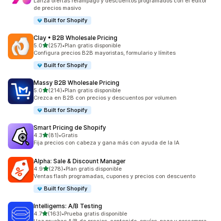
Lanza ofertas relámpago y descuentos programados con el editor
de precios masivo
Built for Shopify
Clay • B2B Wholesale Pricing
de 5 estrellas
5.0
(257)
•
Plan gratis disponible
257 reseñas en total
Configura precios B2B mayoristas, formulario y límites
Built for Shopify
Massy B2B Wholesale Pricing
de 5 estrellas
5.0
(214)
•
Plan gratis disponible
214 reseñas en total
Crezca en B2B con precios y descuentos por volumen
Built for Shopify
Smart Pricing de Shopify
de 5 estrellas
4.3
(81)
•
Gratis
81 reseñas en total
Fija precios con cabeza y gana más con ayuda de la IA
Alpha: Sale & Discount Manager
de 5 estrellas
4.9
(278)
•
Plan gratis disponible
278 reseñas en total
Ventas flash programadas, cupones y precios con descuento
Built for Shopify
Intelligems: A/B Testing
de 5 estrellas
4.7
(163)
•
Prueba gratis disponible
163 reseñas en total