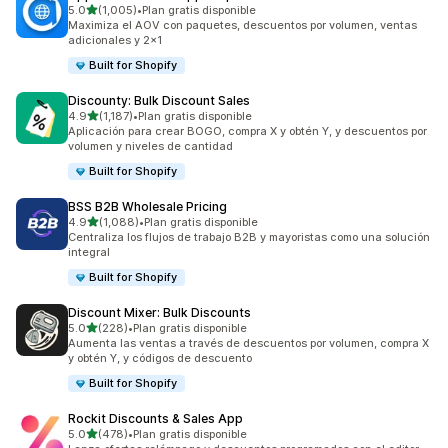
de 5 estrellas
5.0
(1,005)
•
Plan gratis disponible
1005 reseñas en total
Maximiza el AOV con paquetes, descuentos por volumen, ventas
adicionales y 2x1
Built for Shopify
Discounty: Bulk Discount Sales
de 5 estrellas
4.9
(1,187)
•
Plan gratis disponible
1187 reseñas en total
Aplicación para crear BOGO, compra X y obtén Y, y descuentos por
volumen y niveles de cantidad
Built for Shopify
BSS B2B Wholesale Pricing
de 5 estrellas
4.9
(1,088)
•
Plan gratis disponible
1088 reseñas en total
Centraliza los flujos de trabajo B2B y mayoristas como una solución
integral
Built for Shopify
Discount Mixer: Bulk Discounts
de 5 estrellas
5.0
(228)
•
Plan gratis disponible
228 reseñas en total
Aumenta las ventas a través de descuentos por volumen, compra X
y obtén Y, y códigos de descuento
Built for Shopify
Rockit Discounts & Sales App
de 5 estrellas
5.0
(478)
•
Plan gratis disponible
478 reseñas en total