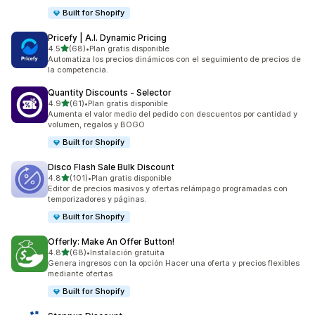
Built for Shopify
Pricefy | A.I. Dynamic Pricing
de 5 estrellas
4.5
(68)
•
Plan gratis disponible
68 reseñas en total
Automatiza los precios dinámicos con el seguimiento de precios de
la competencia.
Quantity Discounts ‑ Selector
de 5 estrellas
4.9
(61)
•
Plan gratis disponible
61 reseñas en total
Aumenta el valor medio del pedido con descuentos por cantidad y
volumen, regalos y BOGO
Built for Shopify
Disco Flash Sale Bulk Discount
de 5 estrellas
4.8
(101)
•
Plan gratis disponible
101 reseñas en total
Editor de precios masivos y ofertas relámpago programadas con
temporizadores y páginas.
Built for Shopify
Offerly: Make An Offer Button!
de 5 estrellas
4.8
(68)
•
Instalación gratuita
68 reseñas en total
Genera ingresos con la opción Hacer una oferta y precios flexibles
mediante ofertas
Built for Shopify