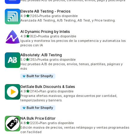
Haz pruebas A/B de precios, contenido, envíos, pago y poscompra
Elevate AB Testing ‑ Precios
de 5 estrellas
4.9
(126)
•
Prueba gratis disponible
126 reseñas en total
Avanzada AB Testing, A/B Testing, AB Test, y Price testing.
AI Dynamic Pricing by Intelis
de 5 estrellas
4.9
(62)
•
Prueba gratis disponible
62 reseñas en total
Iguala y monitorea los precios de la competencia y automatiza los
precios con IA
ABsolutely: A/B Testing
de 5 estrellas
5.0
(35)
•
Prueba gratis disponible
35 reseñas en total
Haz pruebas A/B de precios, envíos, temas, plantillas, páginas y
más
Built for Shopify
GetSale Bulk Discounts & Sales
de 5 estrellas
4.9
(314)
•
Plan gratis disponible
314 reseñas en total
Programa ofertas masivas, agrega descuentos por cantidad,
temporizadores y banners.
Built for Shopify
NA Bulk Price Editor
de 5 estrellas
4.8
(223)
•
Plan gratis disponible
223 reseñas en total
Edición masiva de precios, ventas relámpago y ventas programadas
con facilidad