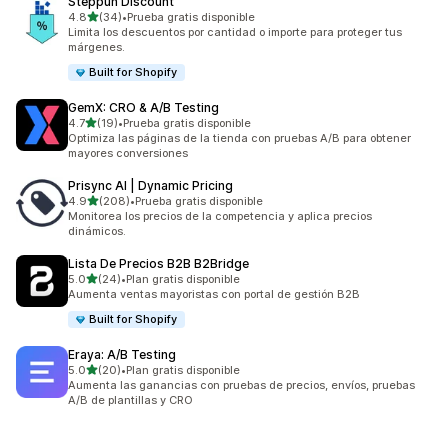
Steppun Discount
de 5 estrellas
4.8
(34)
•
Prueba gratis disponible
34 reseñas en total
Limita los descuentos por cantidad o importe para proteger tus
márgenes.
Built for Shopify
GemX: CRO & A/B Testing
de 5 estrellas
4.7
(19)
•
Prueba gratis disponible
19 reseñas en total
Optimiza las páginas de la tienda con pruebas A/B para obtener
mayores conversiones
Prisync AI | Dynamic Pricing
de 5 estrellas
4.9
(208)
•
Prueba gratis disponible
208 reseñas en total
Monitorea los precios de la competencia y aplica precios
dinámicos.
Lista De Precios B2B B2Bridge
de 5 estrellas
5.0
(24)
•
Plan gratis disponible
24 reseñas en total
Aumenta ventas mayoristas con portal de gestión B2B
Built for Shopify
Eraya: A/B Testing
de 5 estrellas
5.0
(20)
•
Plan gratis disponible
20 reseñas en total
Aumenta las ganancias con pruebas de precios, envíos, pruebas
A/B de plantillas y CRO