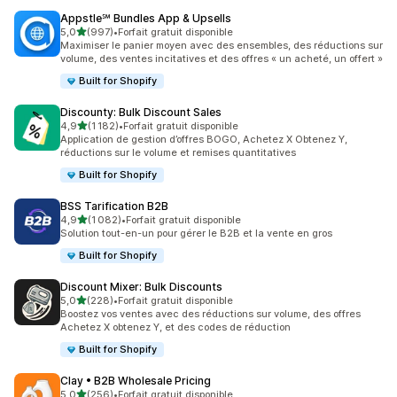
Appstle℠ Bundles App & Upsells
étoile(s) sur 5
5,0
(997)
•
Forfait gratuit disponible
997 avis au total
Maximiser le panier moyen avec des ensembles, des réductions sur
volume, des ventes incitatives et des offres « un acheté, un offert »
Built for Shopify
Discounty: Bulk Discount Sales
étoile(s) sur 5
4,9
(1 182)
•
Forfait gratuit disponible
1182 avis au total
Application de gestion d’offres BOGO, Achetez X Obtenez Y,
réductions sur le volume et remises quantitatives
Built for Shopify
BSS Tarification B2B
étoile(s) sur 5
4,9
(1 082)
•
Forfait gratuit disponible
1082 avis au total
Solution tout-en-un pour gérer le B2B et la vente en gros
Built for Shopify
Discount Mixer: Bulk Discounts
étoile(s) sur 5
5,0
(228)
•
Forfait gratuit disponible
228 avis au total
Boostez vos ventes avec des réductions sur volume, des offres
Achetez X obtenez Y, et des codes de réduction
Built for Shopify
Clay • B2B Wholesale Pricing
étoile(s) sur 5
5,0
(256)
•
Forfait gratuit disponible