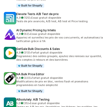
Built for Shopify
Elevate Tests A/B Test de prix
étoile(s) sur 5
4,9
(125)
•
Essai gratuit disponible
125 avis au total
Tests de prix avancés, A/B test, AB test et Price testing.
AI Dynamic Pricing by Intelis
étoile(s) sur 5
4,9
(62)
•
Essai gratuit disponible
62 avis au total
Appariez et surveillez les prix de vos concurrents, et automatisez la
tarification grâce à l’IA
GetSale Bulk Discounts & Sales
étoile(s) sur 5
4,9
(313)
•
Forfait gratuit disponible
313 avis au total
Programmez des soldes groupés, ajoutez des remises sur quantité,
des comptes à rebours et des bannières.
Built for Shopify
NA Bulk Price Editor
étoile(s) sur 5
4,8
(223)
•
Forfait gratuit disponible
223 avis au total
Modifications de prix en bloc, ventes flash et promotions
programmées en toute simplicité
Built for Shopify
ABsolutely: A/B Testing
étoile(s) sur 5
5,0
(35)
•
Essai gratuit disponible
35 avis au total
Testez en A/B les prix, l’expédition, les thèmes, les modèles, les