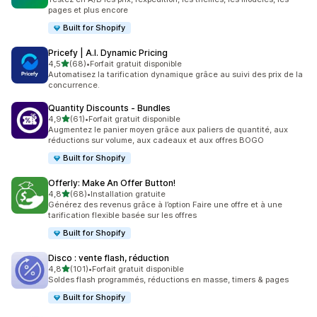
pages et plus encore
Built for Shopify
Pricefy | A.I. Dynamic Pricing
étoile(s) sur 5
4,5
(68)
•
Forfait gratuit disponible
68 avis au total
Automatisez la tarification dynamique grâce au suivi des prix de la
concurrence.
Quantity Discounts ‑ Bundles
étoile(s) sur 5
4,9
(61)
•
Forfait gratuit disponible
61 avis au total
Augmentez le panier moyen grâce aux paliers de quantité, aux
réductions sur volume, aux cadeaux et aux offres BOGO
Built for Shopify
Offerly: Make An Offer Button!
étoile(s) sur 5
4,8
(68)
•
Installation gratuite
68 avis au total
Générez des revenus grâce à l’option Faire une offre et à une
tarification flexible basée sur les offres
Built for Shopify
Disco : vente flash, réduction
étoile(s) sur 5
4,8
(101)
•
Forfait gratuit disponible
101 avis au total
Soldes flash programmés, réductions en masse, timers & pages
Built for Shopify