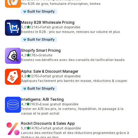
256 avis au total
Prix B2B de gros, formulaire d'inscription, limites
Built for Shopify
Massy B2B Wholesale Pricing
étoile(s) sur 5
5,0
(214)
•
Forfait gratuit disponible
214 avis au total
Boostez le B2B : prix sur mesure, remises sur volume et plus
Built for Shopify
Shopify Smart Pricing
étoile(s) sur 5
4,3
(78)
•
Gratuite
78 avis au total
Boostez vos bénéfices avec des conseils de tarification basés
Alpha: Sale & Discount Manager
étoile(s) sur 5
4,9
(275)
•
Forfait gratuit disponible
275 avis au total
Appliquez facilement prix barrés en masse, réductions & coupon
Built for Shopify
Intelligems: A/B Testing
étoile(s) sur 5
4,7
(163)
•
Essai gratuit disponible
163 avis au total
Tester en A/B les prix, le contenu, l’expédition, le passage à la
caisse et le post-achat
Rockit Discounts & Sales App
étoile(s) sur 5
5,0
(478)
•
Forfait gratuit disponible
478 avis au total
Lancez des ventes flash et des réductions programmées grâce à
l’éditeur de prix en bloc