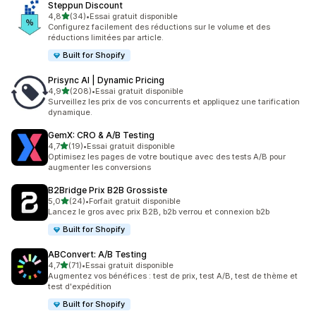
Steppun Discount
étoile(s) sur 5
4,8
(34)
•
Essai gratuit disponible
34 avis au total
Configurez facilement des réductions sur le volume et des
réductions limitées par article.
Built for Shopify
Prisync AI | Dynamic Pricing
étoile(s) sur 5
4,9
(208)
•
Essai gratuit disponible
208 avis au total
Surveillez les prix de vos concurrents et appliquez une tarification
dynamique.
GemX: CRO & A/B Testing
étoile(s) sur 5
4,7
(19)
•
Essai gratuit disponible
19 avis au total
Optimisez les pages de votre boutique avec des tests A/B pour
augmenter les conversions
B2Bridge Prix B2B Grossiste
étoile(s) sur 5
5,0
(24)
•
Forfait gratuit disponible
24 avis au total
Lancez le gros avec prix B2B, b2b verrou et connexion b2b
Built for Shopify
ABConvert: A/B Testing
étoile(s) sur 5
4,7
(71)
•
Essai gratuit disponible
71 avis au total
Augmentez vos bénéfices : test de prix, test A/B, test de thème et
test d'expédition
Built for Shopify