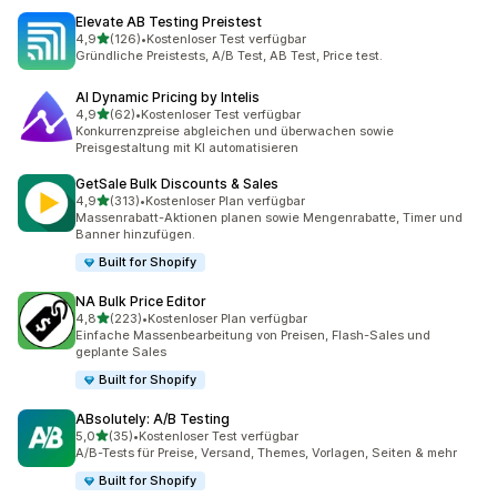
Elevate AB Testing Preistest
von 5 Sternen
4,9
(126)
•
Kostenloser Test verfügbar
126 Rezensionen insgesamt
Gründliche Preistests, A/B Test, AB Test, Price test.
AI Dynamic Pricing by Intelis
von 5 Sternen
4,9
(62)
•
Kostenloser Test verfügbar
62 Rezensionen insgesamt
Konkurrenzpreise abgleichen und überwachen sowie
Preisgestaltung mit KI automatisieren
GetSale Bulk Discounts & Sales
von 5 Sternen
4,9
(313)
•
Kostenloser Plan verfügbar
313 Rezensionen insgesamt
Massenrabatt-Aktionen planen sowie Mengenrabatte, Timer und
Banner hinzufügen.
Built for Shopify
NA Bulk Price Editor
von 5 Sternen
4,8
(223)
•
Kostenloser Plan verfügbar
223 Rezensionen insgesamt
Einfache Massenbearbeitung von Preisen, Flash-Sales und
geplante Sales
Built for Shopify
ABsolutely: A/B Testing
von 5 Sternen
5,0
(35)
•
Kostenloser Test verfügbar
35 Rezensionen insgesamt
A/B-Tests für Preise, Versand, Themes, Vorlagen, Seiten & mehr
Built for Shopify