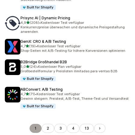
Built for Shopify
Prisync AI | Dynamic Pricing
von 5 Sternen
4,9
(208)
•
Kostenloser Test verfügbar
208 Rezensionen insgesamt
Konkurrenzpreise überwachen und dynamische Preisgestaltung
anwenden.
GemX: CRO & A/B Testing
von 5 Sternen
4,7
(19)
•
Kostenloser Test verfügbar
19 Rezensionen insgesamt
Shop-Seiten mit A/B-Testing für höhere Konversionen optimieren
B2Bridge Großhandel B2B
von 5 Sternen
5,0
(24)
•
Kostenloser Plan verfügbar
24 Rezensionen insgesamt
Großbestellformular y Preislisten ilimitadas para ventas B2B
Built for Shopify
ABConvert: A/B Testing
von 5 Sternen
4,7
(71)
•
Kostenloser Test verfügbar
71 Rezensionen insgesamt
Gewinn steigern: Preistest, A/B-Test, Theme-Test und Versandtest
Built for Shopify
1
2
3
4
13