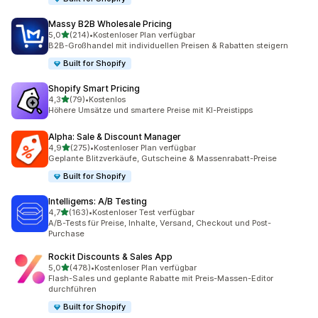
Massy B2B Wholesale Pricing
von 5 Sternen
5,0
(214)
•
Kostenloser Plan verfügbar
214 Rezensionen insgesamt
B2B-Großhandel mit individuellen Preisen & Rabatten steigern
Built for Shopify
Shopify Smart Pricing
von 5 Sternen
4,3
(79)
•
Kostenlos
79 Rezensionen insgesamt
Höhere Umsätze und smartere Preise mit KI-Preistipps
Alpha: Sale & Discount Manager
von 5 Sternen
4,9
(275)
•
Kostenloser Plan verfügbar
275 Rezensionen insgesamt
Geplante Blitzverkäufe, Gutscheine & Massenrabatt-Preise
Built for Shopify
Intelligems: A/B Testing
von 5 Sternen
4,7
(163)
•
Kostenloser Test verfügbar
163 Rezensionen insgesamt
A/B-Tests für Preise, Inhalte, Versand, Checkout und Post-
Purchase
Rockit Discounts & Sales App
von 5 Sternen
5,0
(478)
•
Kostenloser Plan verfügbar
478 Rezensionen insgesamt
Flash-Sales und geplante Rabatte mit Preis-Massen-Editor
durchführen
Built for Shopify