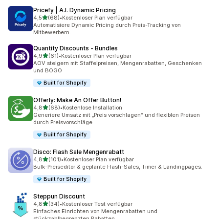
Pricefy | A.I. Dynamic Pricing
von 5 Sternen
4,5
(68)
•
Kostenloser Plan verfügbar
68 Rezensionen insgesamt
Automatisiere Dynamic Pricing durch Preis-Tracking von
Mitbewerbern.
Quantity Discounts ‑ Bundles
von 5 Sternen
4,9
(61)
•
Kostenloser Plan verfügbar
61 Rezensionen insgesamt
AOV steigern mit Staffelpreisen, Mengenrabatten, Geschenken
und BOGO
Built for Shopify
Offerly: Make An Offer Button!
von 5 Sternen
4,8
(68)
•
Kostenlose Installation
68 Rezensionen insgesamt
Generiere Umsatz mit „Preis vorschlagen“ und flexiblen Preisen
durch Preisvorschläge
Built for Shopify
Disco: Flash Sale Mengenrabatt
von 5 Sternen
4,8
(101)
•
Kostenloser Plan verfügbar
101 Rezensionen insgesamt
Bulk-Preiseditor & geplante Flash-Sales, Timer & Landingpages.
Built for Shopify
Steppun Discount
von 5 Sternen
4,8
(34)
•
Kostenloser Test verfügbar
34 Rezensionen insgesamt
Einfaches Einrichten von Mengenrabatten und
stückzahlbegrenzten Rabatten.