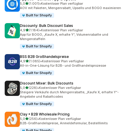
von 5 Sternen
5,0
(1.001)
•
Kostenloser Plan verfügbar
1001 Rezensionen insgesamt
AOV mit Paketen, Mengenrabatt, Upsells und BOGO maximieren
Built for Shopify
Discounty: Bulk Discount Sales
von 5 Sternen
4,9
(1.184)
•
Kostenloser Plan verfügbar
1184 Rezensionen insgesamt
App für BOGO, „Kaufe X, erhalte Y“, Volumenrabatte und
Mengenstaffeln
Built for Shopify
BSS B2B Großhandelspreise
von 5 Sternen
4,9
(1.085)
•
Kostenloser Plan verfügbar
1085 Rezensionen insgesamt
All-in-One-Lösung für B2B- und Großhandelsprozesse
Built for Shopify
Discount Mixer: Bulk Discounts
von 5 Sternen
5,0
(228)
•
Kostenloser Plan verfügbar
228 Rezensionen insgesamt
Steigere Verkäufe durch Mengenrabatte, „Kaufe X, erhalte Y“-
Angebote und Rabattcodes
Built for Shopify
Clay • B2B Wholesale Pricing
von 5 Sternen
5,0
(256)
•
Kostenloser Plan verfügbar
256 Rezensionen insgesamt
B2B-Großhandelspreise, Anmeldeformular, Bestelllimits
Built for Shopify