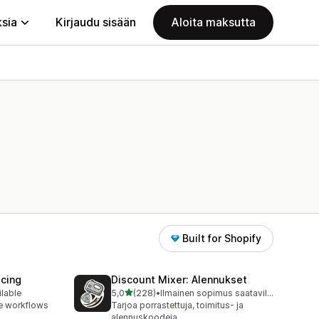
ksia
Kirjaudu sisään
Aloita maksutta
Built for Shopify
icing
Discount Mixer: Alennukset
/ 5 tähteä
ilable
5,0
(228)
•
Ilmainen sopimus saatavilla
228 arvostelua yhteensä
e workflows
Tarjoa porrastettuja, toimitus- ja
alennuskoodeja