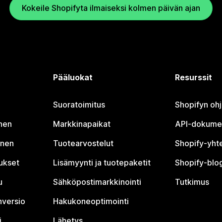
Kokeile Shopifyta ilmaiseksi kolmen päivän ajan
Pääluokat
Resurssit
Suoratoimitus
Shopifyn oh
nen
Markkinapaikat
API-dokume
inen
Tuotearvostelut
Shopify-yht
tukset
Lisämyynti ja tuotepaketit
Shopify-blog
u
Sähköpostimarkkinointi
Tutkimus
nversio
Hakukoneoptimointi
i
Lähetys