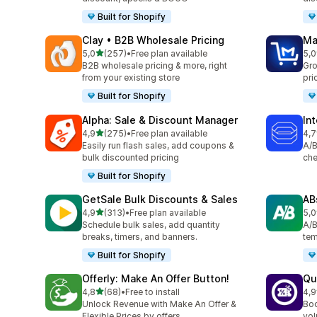
Built for Shopify
Clay • B2B Wholesale Pricing
Ma
/ 5 tähteä
5,0
(257)
•
Free plan available
5,0
257 arvostelua yhteensä
214
B2B wholesale pricing & more, right
Gro
from your existing store
pri
Built for Shopify
Alpha: Sale & Discount Manager
In
/ 5 tähteä
4,9
(275)
•
Free plan available
4,7
275 arvostelua yhteensä
163
Easily run flash sales, add coupons &
A/B
bulk discounted pricing
che
Built for Shopify
GetSale Bulk Discounts & Sales
AB
/ 5 tähteä
4,9
(313)
•
Free plan available
5,0
313 arvostelua yhteensä
35 
Schedule bulk sales, add quantity
A/B
breaks, timers, and banners.
tem
Built for Shopify
Offerly: Make An Offer Button!
Qu
/ 5 tähteä
4,8
(68)
•
Free to install
4,9
68 arvostelua yhteensä
61 
Unlock Revenue with Make An Offer &
Boo
Flexible Prices by offers
vol