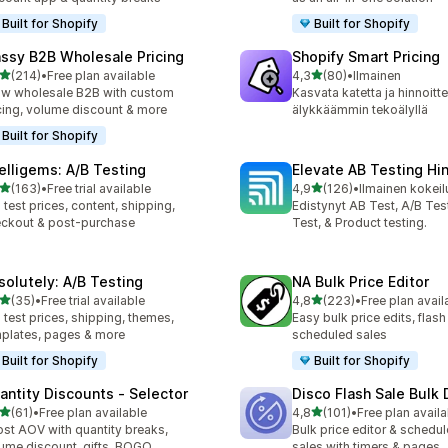
Built for Shopify
Built for Shopify
ssy B2B Wholesale Pricing
Shopify Smart Pricing
/ 5 tähteä
/ 5 tähteä
(214)
•
Free plan available
4,3
(80)
•
Ilmainen
 arvostelua yhteensä
80 arvostelua yhteensä
w wholesale B2B with custom
Kasvata katetta ja hinnoitte
cing, volume discount & more
älykkäämmin tekoälyllä
Built for Shopify
telligems: A/B Testing
Elevate AB Testing Hin
/ 5 tähteä
/ 5 tähteä
(163)
•
Free trial available
4,9
(126)
•
Ilmainen kokeil
 arvostelua yhteensä
126 arvostelua yhteensä
 test prices, content, shipping,
Edistynyt AB Test, A/B Test
ckout & post-purchase
Test, & Product testing.
solutely: A/B Testing
NA Bulk Price Editor
/ 5 tähteä
/ 5 tähteä
(35)
•
Free trial available
4,8
(223)
•
Free plan avail
arvostelua yhteensä
223 arvostelua yhteensä
 test prices, shipping, themes,
Easy bulk price edits, flash
plates, pages & more
scheduled sales
Built for Shopify
Built for Shopify
antity Discounts ‑ Selector
Disco Flash Sale Bulk
/ 5 tähteä
/ 5 tähteä
(61)
•
Free plan available
4,8
(101)
•
Free plan availa
arvostelua yhteensä
101 arvostelua yhteensä
st AOV with quantity breaks,
Bulk price editor & schedul
ume discount, gifts, BOGO
sales with timers & pages.