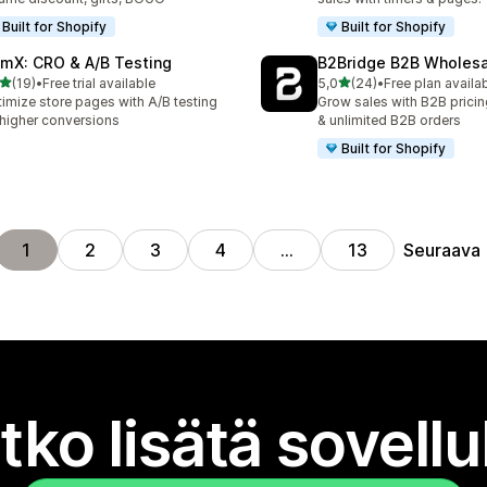
Built for Shopify
Built for Shopify
mX: CRO & A/B Testing
B2Bridge B2B Wholesal
/ 5 tähteä
/ 5 tähteä
(19)
•
Free trial available
5,0
(24)
•
Free plan availa
arvostelua yhteensä
24 arvostelua yhteensä
imize store pages with A/B testing
Grow sales with B2B pricin
 higher conversions
& unlimited B2B orders
Built for Shopify
Seuraava
1
2
3
4
…
13
tko lisätä sovell