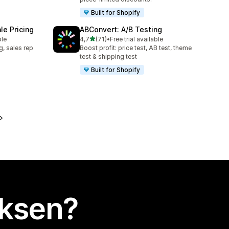
Built for Shopify
e Pricing
ABConvert: A/B Testing
/ 5 tähteä
ble
4,7
(71)
•
Free trial available
71 arvostelua yhteensä
g, sales rep
Boost profit: price test, AB test, theme
test & shipping test
Built for Shopify
uksen?