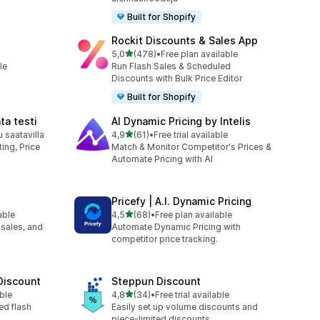
Built for Shopify
Rockit Discounts & Sales App
/ 5 tähteä
5,0
(478)
•
Free plan available
478 arvostelua yhteensä
le
Run Flash Sales & Scheduled
Discounts with Bulk Price Editor
Built for Shopify
ta testi
AI Dynamic Pricing by Intelis
/ 5 tähteä
u saatavilla
4,9
(61)
•
Free trial available
61 arvostelua yhteensä
ing, Price
Match & Monitor Competitor's Prices &
Automate Pricing with AI
Pricefy | A.I. Dynamic Pricing
/ 5 tähteä
able
4,5
(68)
•
Free plan available
68 arvostelua yhteensä
 sales, and
Automate Dynamic Pricing with
competitor price tracking.
 Discount
Steppun Discount
/ 5 tähteä
ble
4,8
(34)
•
Free trial available
34 arvostelua yhteensä
ed flash
Easily set up volume discounts and
piece-limited discounts.