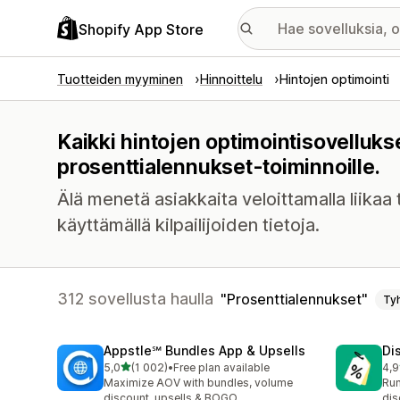
Shopify App Store
Tuotteiden myyminen
Hinnoittelu
Hintojen optimointi
Kaikki hintojen optimointisovelluks
prosenttialennukset-toiminnoille.
Älä menetä asiakkaita veloittamalla liikaa 
käyttämällä kilpailijoiden tietoja.
312 sovellusta haulla
Prosenttialennukset
Ty
Appstle℠ Bundles App & Upsells
Di
/ 5 tähteä
5,0
(1 002)
•
Free plan available
4,9
1002 arvostelua yhteensä
118
Maximize AOV with bundles, volume
Run
discount, upsells & BOGO
dis