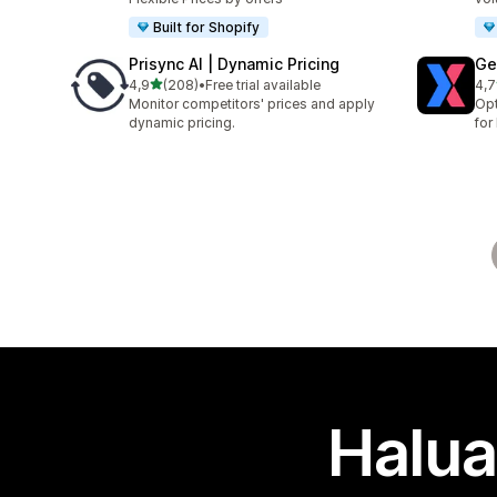
Built for Shopify
Prisync AI | Dynamic Pricing
Ge
/ 5 tähteä
4,9
(208)
•
Free trial available
4,7
208 arvostelua yhteensä
19 
Monitor competitors' prices and apply
Opt
dynamic pricing.
for
Halua