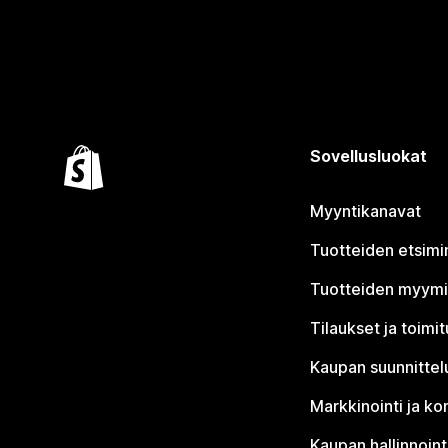
Sovellusluokat
Myyntikanavat
Tuotteiden etsimi
Tuotteiden myym
Tilaukset ja toimi
Kaupan suunnittel
Markkinointi ja ko
Kaupan hallinnoint