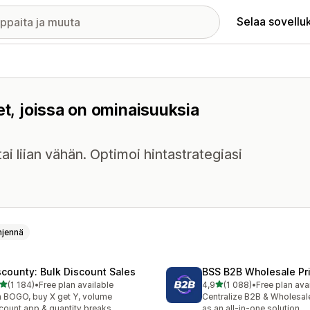
Selaa sovellu
et, joissa on ominaisuuksia
tai liian vähän. Optimoi hintastrategiasi
hjennä
scounty: Bulk Discount Sales
BSS B2B Wholesale Pr
/ 5 tähteä
/ 5 tähteä
(1 184)
•
Free plan available
4,9
(1 088)
•
Free plan ava
4 arvostelua yhteensä
1088 arvostelua yhteensä
 BOGO, buy X get Y, volume
Centralize B2B & Wholesal
count app & quantity breaks
as an all-in-one solution