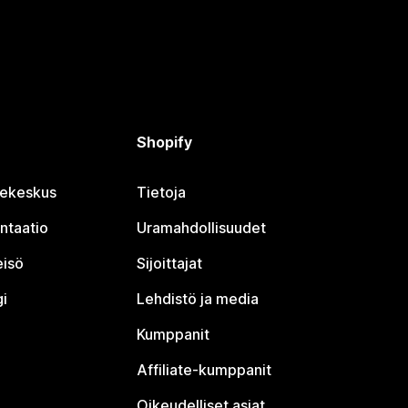
Shopify
jekeskus
Tietoja
ntaatio
Uramahdollisuudet
eisö
Sijoittajat
i
Lehdistö ja media
Kumppanit
Affiliate-kumppanit
Oikeudelliset asiat