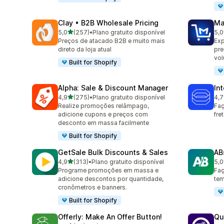
Clay • B2B Wholesale Pricing
Ma
de 5 estrelas
5,0
(257)
•
Plano gratuito disponível
5,0
257 avaliações ao todo
214
Preços de atacado B2B e muito mais
Exp
direto da loja atual
pre
vol
Built for Shopify
Alpha: Sale & Discount Manager
In
de 5 estrelas
4,9
(275)
•
Plano gratuito disponível
4,7
275 avaliações ao todo
163
Realize promoções relâmpago,
Faç
adicione cupons e preços com
fre
desconto em massa facilmente
Built for Shopify
GetSale Bulk Discounts & Sales
AB
de 5 estrelas
4,9
(313)
•
Plano gratuito disponível
5,0
313 avaliações ao todo
35 
Programe promoções em massa e
Faç
adicione descontos por quantidade,
tem
cronômetros e banners.
Built for Shopify
Offerly: Make An Offer Button!
Qu