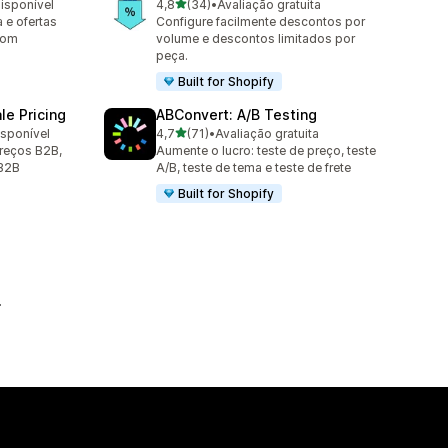
de 5 estrelas
disponível
4,8
(34)
•
Avaliação gratuita
34 avaliações ao todo
 e ofertas
Configure facilmente descontos por
com
volume e descontos limitados por
peça.
Built for Shopify
e Pricing
ABConvert: A/B Testing
de 5 estrelas
isponível
4,7
(71)
•
Avaliação gratuita
71 avaliações ao todo
reços B2B,
Aumente o lucro: teste de preço, teste
 B2B
A/B, teste de tema e teste de frete
Built for Shopify