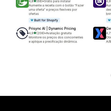
de 5 estrelas
4,8
(68)
•
Grátis para instalar
4,9
68 avaliações ao todo
61 
Aumente a receita com o botão “Fazer
Aum
uma oferta” e preços flexíveis por
des
ofertas
br
Built for Shopify
Prisync AI | Dynamic Pricing
Ge
de 5 estrelas
4,9
(208)
•
Avaliação gratuita
4,7
208 avaliações ao todo
19 
Monitore os preços dos concorrentes
Oti
e aplique a precificação dinâmica.
A/B