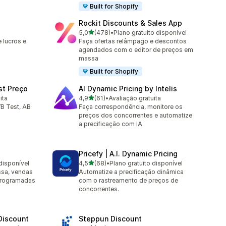
Built for Shopify
Rockit Discounts & Sales App
de 5 estrelas
5,0
(478)
•
Plano gratuito disponível
478 avaliações ao todo
 lucros e
Faça ofertas relâmpago e descontos
agendados com o editor de preços em
massa
Built for Shopify
st Preço
AI Dynamic Pricing by Intelis
de 5 estrelas
ita
4,9
(61)
•
Avaliação gratuita
61 avaliações ao todo
/B Test, AB
Faça correspondência, monitore os
preços dos concorrentes e automatize
a precificação com IA
Pricefy | A.I. Dynamic Pricing
de 5 estrelas
disponível
4,5
(68)
•
Plano gratuito disponível
68 avaliações ao todo
sa, vendas
Automatize a precificação dinâmica
programadas
com o rastreamento de preços de
concorrentes.
 Discount
Steppun Discount