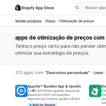
Shopify App Store
Vender produtos
Preço
Otimização de preços
apps de otimização de preços com
Tenha o preço certo para não perder cli
otimizar sua estratégia de preços.
312 apps com
Descontos percentuais
Limpar
Appstle℠ Bundles App & Upsells
Di
de 5 estrelas
5,0
(1.001)
•
Plano gratuito disponível
4,9
1001 avaliações ao todo
118
Maximize o AOV com pacotes,
Cr
desconto por volume, upsells e BOGO
Lev
vol
Built for Shopify