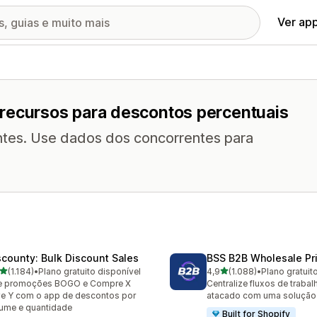
Ver ap
 recursos para descontos percentuais
entes. Use dados dos concorrentes para
scounty: Bulk Discount Sales
BSS B2B Wholesale Pr
de 5 estrelas
de 5 estrelas
(1.184)
•
Plano gratuito disponível
4,9
(1.088)
•
Plano gratuit
4 avaliações ao todo
1088 avaliações ao todo
ie promoções BOGO e Compre X
Centralize fluxos de traba
e Y com o app de descontos por
atacado com uma solução
ume e quantidade
Built for Shopify