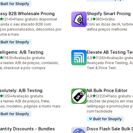
Built for Shopify
ssy B2B Wholesale Pricing
Shopify Smart Pricing
de 5 estrelas
de 5 estrelas
(214)
•
Plano gratuito disponível
4,3
(80)
•
Grátis
 avaliações ao todo
80 avaliações ao todo
anda o seu atacado B2B com
Com as dicas de IA, turbine
ços personalizados, descontos por
defina preços melhores
ume e mais
Built for Shopify
telligems: A/B Testing
Elevate AB Testing Te
de 5 estrelas
de 5 estrelas
(163)
•
Avaliação gratuita
4,9
(126)
•
Avaliação gratu
 avaliações ao todo
126 avaliações ao todo
a testes A/B de preços, conteúdo,
Avançado Price Testing, A
te, checkout e pós-compra
Test & Price Test.
solutely: A/B Testing
NA Bulk Price Editor
de 5 estrelas
de 5 estrelas
(35)
•
Avaliação gratuita
4,8
(222)
•
Plano gratuito 
avaliações ao todo
222 avaliações ao todo
a testes A/B de preços, frete,
Edições de preços em mas
as, modelos, páginas e muito mais
relâmpago e promoções 
com facilidade
Built for Shopify
Built for Shopify
antity Discounts ‑ Bundles
Disco Flash Sale Bulk