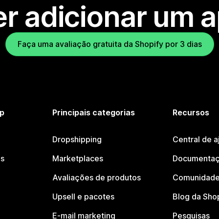
r adicionar um 
Faça uma avaliação gratuita da Shopify por 3 dias
p
Principais categorias
Recursos
Dropshipping
Central de a
os
Marketplaces
Documentaç
Avaliações de produtos
Comunidade
Upsell e pacotes
Blog da Sho
E-mail marketing
Pesquisas