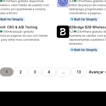
de 5 estrelas
de 5 estrelas
(61)
•
Plano gratuito disponível
4,8
(101)
•
Plano gratuito 
avaliações ao todo
101 avaliações ao todo
ente o valor médio do pedido com
Editor de preços em massa
contos por quantidade e volume,
relâmpago programadas 
indes e BOGO
cronômetros e páginas.
Built for Shopify
Built for Shopify
mX: CRO & A/B Testing
B2Bridge B2B Wholesal
de 5 estrelas
de 5 estrelas
(19)
•
Avaliação gratuita
5,0
(24)
•
Plano gratuito d
avaliações ao todo
24 avaliações ao todo
mize as páginas da loja com testes
Aumente as vendas com p
 para obter mais conversões
representantes e pedidos
ilimitados
Built for Shopify
Avançar
1
2
3
4
…
13