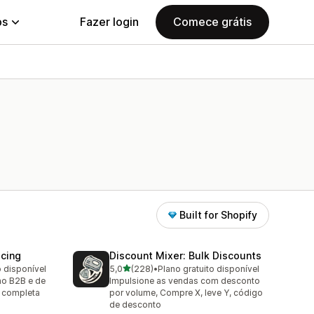
ps
Fazer login
Comece grátis
Built for Shopify
icing
Discount Mixer: Bulk Discounts
de 5 estrelas
o disponível
5,0
(228)
•
Plano gratuito disponível
228 avaliações ao todo
lho B2B e de
Impulsione as vendas com desconto
 completa
por volume, Compre X, leve Y, código
de desconto