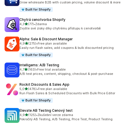
Grow wholesale B2B with custom pricing, volume discount & more
Built for Shopify
Chytrá cenotvorba Shopify
z 5 hvězd
4,3
(77)
•
Zdarma
Celkový počet recenzí: 77
Zvyšte své zisky díky chytrému přístupu k cenotvorbě
Alpha: Sale & Discount Manager
z 5 hvězd
4,9
(275)
•
Free plan available
Celkový počet recenzí: 275
Easily run flash sales, add coupons & bulk discounted pricing
Built for Shopify
Intelligems: A/B Testing
z 5 hvězd
4,7
(163)
•
Free trial available
Celkový počet recenzí: 163
A/B test prices, content, shipping, checkout & post-purchase
Rockit Discounts & Sales App
z 5 hvězd
5,0
(478)
•
Free plan available
Celkový počet recenzí: 478
Run Flash Sales & Scheduled Discounts with Bulk Price Editor
Built for Shopify
Elevate AB Testing Cenový test
z 5 hvězd
4,9
(125)
•
Zkušební verze zdarma
Celkový počet recenzí: 125
Pokročilý AB Testing, A/B Testing, Price Test, Product Testing