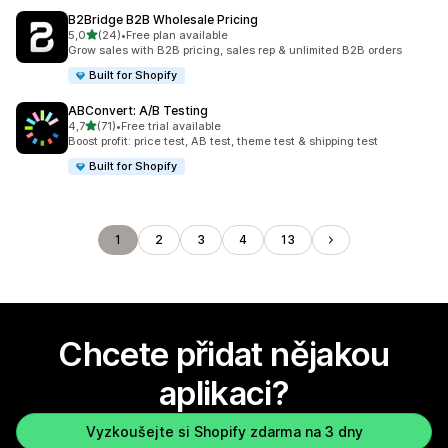
B2Bridge B2B Wholesale Pricing
z 5 hvězd
5,0
(24)
•
Free plan available
Celkový počet recenzí: 24
Grow sales with B2B pricing, sales rep & unlimited B2B orders
Built for Shopify
ABConvert: A/B Testing
z 5 hvězd
4,7
(71)
•
Free trial available
Celkový počet recenzí: 71
Boost profit: price test, AB test, theme test & shipping test
Built for Shopify
1
2
3
4
13
Chcete přidat nějakou
aplikaci?
Vyzkoušejte si Shopify zdarma na 3 dny