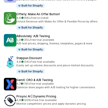
Built for Shopify
Offerly: Make An Offer Button!
z 5 hvězd
4,8
(68)
•
Free to install
Celkový počet recenzí: 68
Unlock Revenue with Make An Offer & Flexible Prices by offers
Built for Shopify
ABsolutely: A/B Testing
z 5 hvězd
5,0
(35)
•
Free trial available
Celkový počet recenzí: 35
A/B test prices, shipping, themes, templates, pages & more
Built for Shopify
Steppun Discount
z 5 hvězd
4,8
(34)
•
Free trial available
Celkový počet recenzí: 34
Easily set up volume discounts and piece-limited discounts.
Built for Shopify
GemX: CRO & A/B Testing
z 5 hvězd
4,7
(19)
•
Free trial available
Celkový počet recenzí: 19
Optimize store pages with A/B testing for higher conversions
Prisync AI | Dynamic Pricing
z 5 hvězd
4,9
(208)
•
Free trial available
Celkový počet recenzí: 208
Monitor competitors' prices and apply dynamic pricing.