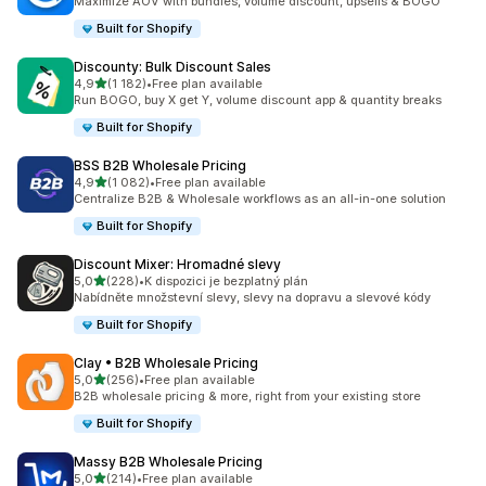
Maximize AOV with bundles, volume discount, upsells & BOGO
Built for Shopify
Discounty: Bulk Discount Sales
z 5 hvězd
4,9
(1 182)
•
Free plan available
Celkový počet recenzí: 1182
Run BOGO, buy X get Y, volume discount app & quantity breaks
Built for Shopify
BSS B2B Wholesale Pricing
z 5 hvězd
4,9
(1 082)
•
Free plan available
Celkový počet recenzí: 1082
Centralize B2B & Wholesale workflows as an all-in-one solution
Built for Shopify
Discount Mixer: Hromadné slevy
z 5 hvězd
5,0
(228)
•
K dispozici je bezplatný plán
Celkový počet recenzí: 228
Nabídněte množstevní slevy, slevy na dopravu a slevové kódy
Built for Shopify
Clay • B2B Wholesale Pricing
z 5 hvězd
5,0
(256)
•
Free plan available
Celkový počet recenzí: 256
B2B wholesale pricing & more, right from your existing store
Built for Shopify
Massy B2B Wholesale Pricing
z 5 hvězd
5,0
(214)
•
Free plan available
Celkový počet recenzí: 214