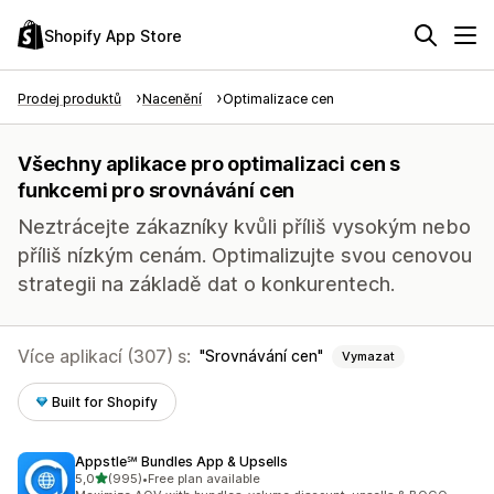
Shopify App Store
Prodej produktů
Nacenění
Optimalizace cen
Všechny aplikace pro optimalizaci cen s
funkcemi pro srovnávání cen
Neztrácejte zákazníky kvůli příliš vysokým nebo
příliš nízkým cenám. Optimalizujte svou cenovou
strategii na základě dat o konkurentech.
Více aplikací (307) s:
Srovnávání cen
Vymazat
Built for Shopify
Appstle℠ Bundles App & Upsells
z 5 hvězd
5,0
(995)
•
Free plan available
Celkový počet recenzí: 995