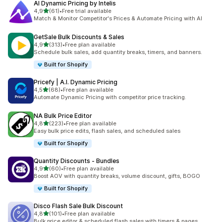
AI Dynamic Pricing by Intelis
z 5 hvězd
4,9
(61)
•
Free trial available
Celkový počet recenzí: 61
Match & Monitor Competitor's Prices & Automate Pricing with AI
GetSale Bulk Discounts & Sales
z 5 hvězd
4,9
(313)
•
Free plan available
Celkový počet recenzí: 313
Schedule bulk sales, add quantity breaks, timers, and banners.
Built for Shopify
Pricefy | A.I. Dynamic Pricing
z 5 hvězd
4,5
(68)
•
Free plan available
Celkový počet recenzí: 68
Automate Dynamic Pricing with competitor price tracking.
NA Bulk Price Editor
z 5 hvězd
4,8
(223)
•
Free plan available
Celkový počet recenzí: 223
Easy bulk price edits, flash sales, and scheduled sales
Built for Shopify
Quantity Discounts ‑ Bundles
z 5 hvězd
4,9
(60)
•
Free plan available
Celkový počet recenzí: 60
Boost AOV with quantity breaks, volume discount, gifts, BOGO
Built for Shopify
Disco Flash Sale Bulk Discount
z 5 hvězd
4,8
(101)
•
Free plan available
Celkový počet recenzí: 101
Bulk price editor & scheduled flash sales with timers & pages.