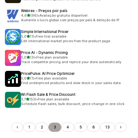
Webrex ‑ Preços por país
de 5 estrelas
4,6
(96)
•
Avaliação gratuita disponível
96 total de avaliações
Aumente o lucro global com preços por país & deteção de IP
Simple International Pricer
de 5 estrelas
5,0
(1)
•
Free trial available
1 total de avaliações
Edit international market prices from the product page
Price AI ‑ Dynamic Pricing
de 5 estrelas
5,0
(3)
•
Free plan available
3 total de avaliações
Track competitor pricing and reprice your store automatically
PricePulse: AI Price Optimizer
de 5 estrelas
5,0
(1)
•
Free plan available
1 total de avaliações
Find underpriced products and slow stock in your sales data
Wi Flash Sale & Price Discount
de 5 estrelas
3,7
(53)
•
Free plan available
53 total de avaliações
Schedule flash sales, bulk discount, price change in one click
1
2
3
4
5
6
13