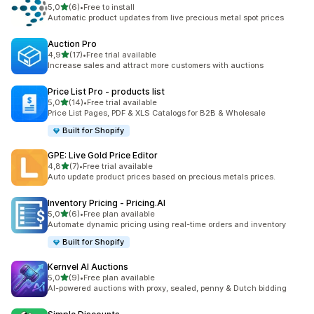
de 5 estrelas
5,0
(6)
•
Free to install
6 total de avaliações
Automatic product updates from live precious metal spot prices
Auction Pro
de 5 estrelas
4,9
(17)
•
Free trial available
17 total de avaliações
Increase sales and attract more customers with auctions
Price List Pro ‑ products list
de 5 estrelas
5,0
(14)
•
Free trial available
14 total de avaliações
Price List Pages, PDF & XLS Catalogs for B2B & Wholesale
Built for Shopify
GPE: Live Gold Price Editor
de 5 estrelas
4,8
(7)
•
Free trial available
7 total de avaliações
Auto update product prices based on precious metals prices.
Inventory Pricing ‑ Pricing.AI
de 5 estrelas
5,0
(6)
•
Free plan available
6 total de avaliações
Automate dynamic pricing using real-time orders and inventory
Built for Shopify
Kernvel AI Auctions
de 5 estrelas
5,0
(9)
•
Free plan available
9 total de avaliações
AI-powered auctions with proxy, sealed, penny & Dutch bidding