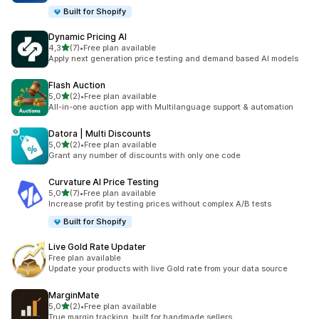
Built for Shopify
Dynamic Pricing AI
de 5 estrelas
4,3
(7)
•
Free plan available
7 total de avaliações
Apply next generation price testing and demand based AI models
Flash Auction
de 5 estrelas
5,0
(2)
•
Free plan available
2 total de avaliações
All-in-one auction app with Multilanguage support & automation
Datora | Multi Discounts
de 5 estrelas
5,0
(2)
•
Free plan available
2 total de avaliações
Grant any number of discounts with only one code
Curvature AI Price Testing
de 5 estrelas
5,0
(7)
•
Free plan available
7 total de avaliações
Increase profit by testing prices without complex A/B tests
Built for Shopify
Live Gold Rate Updater
Free plan available
Update your products with live Gold rate from your data source
MarginMate
de 5 estrelas
5,0
(2)
•
Free plan available
2 total de avaliações
True margin tracking, built for handmade sellers.