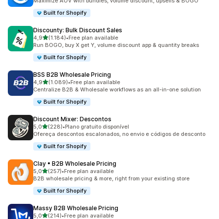
Maximize AOV with bundles, volume discount, upsells & BOGO
Built for Shopify
Discounty: Bulk Discount Sales
de 5 estrelas
4,9
(1.184)
•
Free plan available
1184 total de avaliações
Run BOGO, buy X get Y, volume discount app & quantity breaks
Built for Shopify
BSS B2B Wholesale Pricing
de 5 estrelas
4,9
(1.089)
•
Free plan available
1089 total de avaliações
Centralize B2B & Wholesale workflows as an all-in-one solution
Built for Shopify
Discount Mixer: Descontos
de 5 estrelas
5,0
(228)
•
Plano gratuito disponível
228 total de avaliações
Ofereça descontos escalonados, no envio e códigos de desconto
Built for Shopify
Clay • B2B Wholesale Pricing
de 5 estrelas
5,0
(257)
•
Free plan available
257 total de avaliações
B2B wholesale pricing & more, right from your existing store
Built for Shopify
Massy B2B Wholesale Pricing
de 5 estrelas
5,0
(214)
•
Free plan available
214 total de avaliações