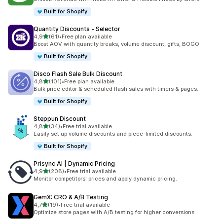
Built for Shopify
Quantity Discounts ‑ Selector
de 5 estrelas
4,9
(61)
•
Free plan available
61 total de avaliações
Boost AOV with quantity breaks, volume discount, gifts, BOGO
Built for Shopify
Disco Flash Sale Bulk Discount
de 5 estrelas
4,8
(101)
•
Free plan available
101 total de avaliações
Bulk price editor & scheduled flash sales with timers & pages.
Built for Shopify
Steppun Discount
de 5 estrelas
4,8
(34)
•
Free trial available
34 total de avaliações
Easily set up volume discounts and piece-limited discounts.
Built for Shopify
Prisync AI | Dynamic Pricing
de 5 estrelas
4,9
(208)
•
Free trial available
208 total de avaliações
Monitor competitors' prices and apply dynamic pricing.
GemX: CRO & A/B Testing
de 5 estrelas
4,7
(19)
•
Free trial available
19 total de avaliações
Optimize store pages with A/B testing for higher conversions