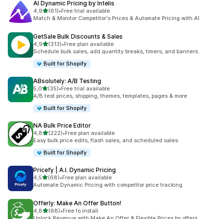
AI Dynamic Pricing by Intelis
de 5 estrelas
4,9
(61)
•
Free trial available
61 total de avaliações
Match & Monitor Competitor's Prices & Automate Pricing with AI
GetSale Bulk Discounts & Sales
de 5 estrelas
4,9
(313)
•
Free plan available
313 total de avaliações
Schedule bulk sales, add quantity breaks, timers, and banners.
Built for Shopify
ABsolutely: A/B Testing
de 5 estrelas
5,0
(35)
•
Free trial available
35 total de avaliações
A/B test prices, shipping, themes, templates, pages & more
Built for Shopify
NA Bulk Price Editor
de 5 estrelas
4,8
(222)
•
Free plan available
222 total de avaliações
Easy bulk price edits, flash sales, and scheduled sales
Built for Shopify
Pricefy | A.I. Dynamic Pricing
de 5 estrelas
4,5
(68)
•
Free plan available
68 total de avaliações
Automate Dynamic Pricing with competitor price tracking.
Offerly: Make An Offer Button!
de 5 estrelas
4,8
(68)
•
Free to install
68 total de avaliações
Unlock Revenue with Make An Offer & Flexible Prices by offers