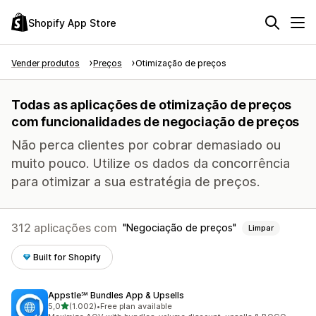
Shopify App Store
Vender produtos
Preços
Otimização de preços
Todas as aplicações de otimização de preços
com funcionalidades de negociação de preços
Não perca clientes por cobrar demasiado ou
muito pouco. Utilize os dados da concorrência
para otimizar a sua estratégia de preços.
312 aplicações com
Negociação de preços
Limpar
Built for Shopify
Appstle℠ Bundles App & Upsells
de 5 estrelas
5,0
(1.002)
•
Free plan available
1002 total de avaliações