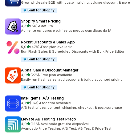
Grow wholesale B2B with custom pricing, volume discount & more
Built for Shopify
Shopify Smart Pricing
de 5 estrelas
4,3
(80)
•
Gratuito
80 total de avaliações
Aumente os lucros e otimize os preços com dicas da IA
Rockit Discounts & Sales App
de 5 estrelas
5,0
(478)
•
Free plan available
478 total de avaliações
Run Flash Sales & Scheduled Discounts with Bulk Price Editor
Built for Shopify
Alpha: Sale & Discount Manager
de 5 estrelas
4,9
(275)
•
Free plan available
275 total de avaliações
Easily run flash sales, add coupons & bulk discounted pricing
Built for Shopify
Intelligems: A/B Testing
de 5 estrelas
4,7
(163)
•
Free trial available
163 total de avaliações
A/B test prices, content, shipping, checkout & post-purchase
Elevate AB Testing Test Preço
de 5 estrelas
4,9
(126)
•
Avaliação gratuita disponível
126 total de avaliações
Avançado Price Testing, A/B Test, AB Test & Price Test.