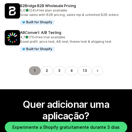
B2Bridge B2B Wholesale Pricing
de 5 estrelas
5,0
(24)
•
Free plan available
24 total de avaliações
Grow sales with B2B pricing, sales rep & unlimited B2B orders
Built for Shopify
ABConvert: A/B Testing
de 5 estrelas
4,7
(71)
•
Free trial available
71 total de avaliações
Boost profit: price test, AB test, theme test & shipping test
Built for Shopify
1
2
3
4
13
Quer adicionar uma
aplicação?
Experimente a Shopify gratuitamente durante 3 dias