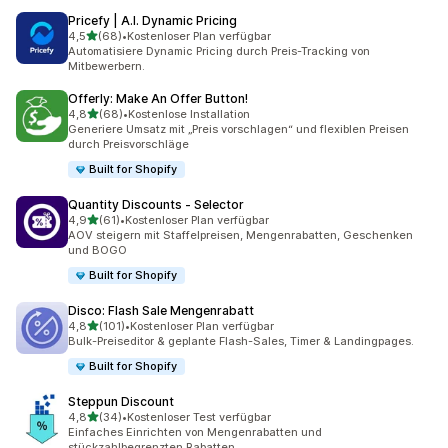
Pricefy | A.I. Dynamic Pricing
von 5 Sternen
4,5
(68)
•
Kostenloser Plan verfügbar
68 Rezensionen insgesamt
Automatisiere Dynamic Pricing durch Preis-Tracking von
Mitbewerbern.
Offerly: Make An Offer Button!
von 5 Sternen
4,8
(68)
•
Kostenlose Installation
68 Rezensionen insgesamt
Generiere Umsatz mit „Preis vorschlagen“ und flexiblen Preisen
durch Preisvorschläge
Built for Shopify
Quantity Discounts ‑ Selector
von 5 Sternen
4,9
(61)
•
Kostenloser Plan verfügbar
61 Rezensionen insgesamt
AOV steigern mit Staffelpreisen, Mengenrabatten, Geschenken
und BOGO
Built for Shopify
Disco: Flash Sale Mengenrabatt
von 5 Sternen
4,8
(101)
•
Kostenloser Plan verfügbar
101 Rezensionen insgesamt
Bulk-Preiseditor & geplante Flash-Sales, Timer & Landingpages.
Built for Shopify
Steppun Discount
von 5 Sternen
4,8
(34)
•
Kostenloser Test verfügbar
34 Rezensionen insgesamt
Einfaches Einrichten von Mengenrabatten und
stückzahlbegrenzten Rabatten.