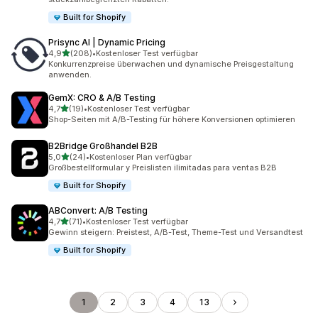
Built for Shopify
Prisync AI | Dynamic Pricing
von 5 Sternen
4,9
(208)
•
Kostenloser Test verfügbar
208 Rezensionen insgesamt
Konkurrenzpreise überwachen und dynamische Preisgestaltung
anwenden.
GemX: CRO & A/B Testing
von 5 Sternen
4,7
(19)
•
Kostenloser Test verfügbar
19 Rezensionen insgesamt
Shop-Seiten mit A/B-Testing für höhere Konversionen optimieren
B2Bridge Großhandel B2B
von 5 Sternen
5,0
(24)
•
Kostenloser Plan verfügbar
24 Rezensionen insgesamt
Großbestellformular y Preislisten ilimitadas para ventas B2B
Built for Shopify
ABConvert: A/B Testing
von 5 Sternen
4,7
(71)
•
Kostenloser Test verfügbar
71 Rezensionen insgesamt
Gewinn steigern: Preistest, A/B-Test, Theme-Test und Versandtest
Built for Shopify
1
2
3
4
13