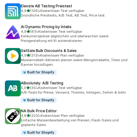
Elevate AB Testing Preistest
von 5 Sternen
4,9
(126)
•
Kostenloser Test verfügbar
126 Rezensionen insgesamt
Gründliche Preistests, A/B Test, AB Test, Price test.
AI Dynamic Pricing by Intelis
von 5 Sternen
4,9
(61)
•
Kostenloser Test verfügbar
61 Rezensionen insgesamt
Konkurrenzpreise abgleichen und überwachen sowie
Preisgestaltung mit KI automatisieren
GetSale Bulk Discounts & Sales
von 5 Sternen
4,9
(313)
•
Kostenloser Plan verfügbar
313 Rezensionen insgesamt
Massenrabatt-Aktionen planen sowie Mengenrabatte, Timer und
Banner hinzufügen.
Built for Shopify
ABsolutely: A/B Testing
von 5 Sternen
5,0
(35)
•
Kostenloser Test verfügbar
35 Rezensionen insgesamt
A/B-Tests für Preise, Versand, Themes, Vorlagen, Seiten & mehr
Built for Shopify
NA Bulk Price Editor
von 5 Sternen
4,8
(223)
•
Kostenloser Plan verfügbar
223 Rezensionen insgesamt
Einfache Massenbearbeitung von Preisen, Flash-Sales und
geplante Sales
Built for Shopify