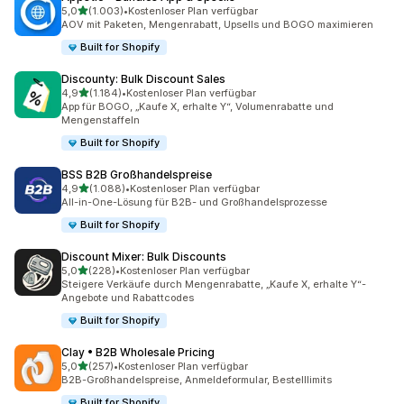
von 5 Sternen
5,0
(1.003)
•
Kostenloser Plan verfügbar
1003 Rezensionen insgesamt
AOV mit Paketen, Mengenrabatt, Upsells und BOGO maximieren
Built for Shopify
Discounty: Bulk Discount Sales
von 5 Sternen
4,9
(1.184)
•
Kostenloser Plan verfügbar
1184 Rezensionen insgesamt
App für BOGO, „Kaufe X, erhalte Y“, Volumenrabatte und
Mengenstaffeln
Built for Shopify
BSS B2B Großhandelspreise
von 5 Sternen
4,9
(1.088)
•
Kostenloser Plan verfügbar
1088 Rezensionen insgesamt
All-in-One-Lösung für B2B- und Großhandelsprozesse
Built for Shopify
Discount Mixer: Bulk Discounts
von 5 Sternen
5,0
(228)
•
Kostenloser Plan verfügbar
228 Rezensionen insgesamt
Steigere Verkäufe durch Mengenrabatte, „Kaufe X, erhalte Y“-
Angebote und Rabattcodes
Built for Shopify
Clay • B2B Wholesale Pricing
von 5 Sternen
5,0
(257)
•
Kostenloser Plan verfügbar
257 Rezensionen insgesamt
B2B-Großhandelspreise, Anmeldeformular, Bestelllimits
Built for Shopify