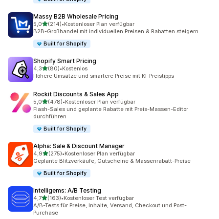
Massy B2B Wholesale Pricing
von 5 Sternen
5,0
(214)
•
Kostenloser Plan verfügbar
214 Rezensionen insgesamt
B2B-Großhandel mit individuellen Preisen & Rabatten steigern
Built for Shopify
Shopify Smart Pricing
von 5 Sternen
4,3
(80)
•
Kostenlos
80 Rezensionen insgesamt
Höhere Umsätze und smartere Preise mit KI-Preistipps
Rockit Discounts & Sales App
von 5 Sternen
5,0
(478)
•
Kostenloser Plan verfügbar
478 Rezensionen insgesamt
Flash-Sales und geplante Rabatte mit Preis-Massen-Editor
durchführen
Built for Shopify
Alpha: Sale & Discount Manager
von 5 Sternen
4,9
(275)
•
Kostenloser Plan verfügbar
275 Rezensionen insgesamt
Geplante Blitzverkäufe, Gutscheine & Massenrabatt-Preise
Built for Shopify
Intelligems: A/B Testing
von 5 Sternen
4,7
(163)
•
Kostenloser Test verfügbar
163 Rezensionen insgesamt
A/B-Tests für Preise, Inhalte, Versand, Checkout und Post-
Purchase