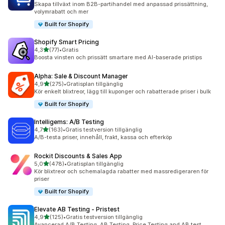
Skapa tillväxt inom B2B-partihandel med anpassad prissättning,
volymrabatt och mer
Built for Shopify
Shopify Smart Pricing
av 5 stjärnor
4,3
(77)
•
Gratis
77 recensioner totalt
Boosta vinsten och prissätt smartare med AI-baserade pristips
Alpha: Sale & Discount Manager
av 5 stjärnor
4,9
(275)
•
Gratisplan tillgänglig
275 recensioner totalt
Kör enkelt blixtreor, lägg till kuponger och rabatterade priser i bulk
Built for Shopify
Intelligems: A/B Testing
av 5 stjärnor
4,7
(163)
•
Gratis testversion tillgänglig
163 recensioner totalt
A/B-testa priser, innehåll, frakt, kassa och efterköp
Rockit Discounts & Sales App
av 5 stjärnor
5,0
(478)
•
Gratisplan tillgänglig
478 recensioner totalt
Kör blixtreor och schemalagda rabatter med massredigeraren för
priser
Built for Shopify
Elevate AB Testing ‑ Pristest
av 5 stjärnor
4,9
(125)
•
Gratis testversion tillgänglig
125 recensioner totalt
Avancerad A/B Testing, AB Testing, Price Testing and AB test.