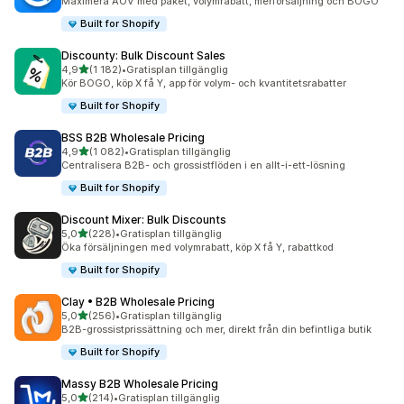
Maximera AOV med paket, volymrabatt, merförsäljning och BOGO
Built for Shopify
Discounty: Bulk Discount Sales
av 5 stjärnor
4,9
(1 182)
•
Gratisplan tillgänglig
1182 recensioner totalt
Kör BOGO, köp X få Y, app för volym- och kvantitetsrabatter
Built for Shopify
BSS B2B Wholesale Pricing
av 5 stjärnor
4,9
(1 082)
•
Gratisplan tillgänglig
1082 recensioner totalt
Centralisera B2B- och grossistflöden i en allt-i-ett-lösning
Built for Shopify
Discount Mixer: Bulk Discounts
av 5 stjärnor
5,0
(228)
•
Gratisplan tillgänglig
228 recensioner totalt
Öka försäljningen med volymrabatt, köp X få Y, rabattkod
Built for Shopify
Clay • B2B Wholesale Pricing
av 5 stjärnor
5,0
(256)
•
Gratisplan tillgänglig
256 recensioner totalt
B2B-grossistprissättning och mer, direkt från din befintliga butik
Built for Shopify
Massy B2B Wholesale Pricing
av 5 stjärnor
5,0
(214)
•
Gratisplan tillgänglig
214 recensioner totalt