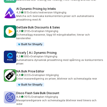
AI Dynamic Pricing by Intelis
av 5 stjärnor
4,9
(61)
•
Gratis testversion tillgänglig
61 recensioner totalt
Matcha och övervaka konkurrenters priser och automatisera
prissättning med AI
GetSale Bulk Discounts & Sales
av 5 stjärnor
4,9
(313)
•
Gratisplan tillgänglig
313 recensioner totalt
Schemalägg massreor, lägg till mängdrabatter, timrar och
banderoller.
Built for Shopify
Pricefy | A.I. Dynamic Pricing
av 5 stjärnor
4,5
(68)
•
Gratisplan tillgänglig
68 recensioner totalt
Automatisera dynamisk prissättning med spårning av konkurrenters
priser.
NA Bulk Price Editor
av 5 stjärnor
4,8
(223)
•
Gratisplan tillgänglig
223 recensioner totalt
Enkel massredigering av priser, blixtreor och schemalagda reor
Built for Shopify
Disco Flash Sale Bulk Discount
av 5 stjärnor
4,8
(101)
•
Gratisplan tillgänglig
101 recensioner totalt
Massprisredigerare och schemalagda blixtreor med timers och
sidor.