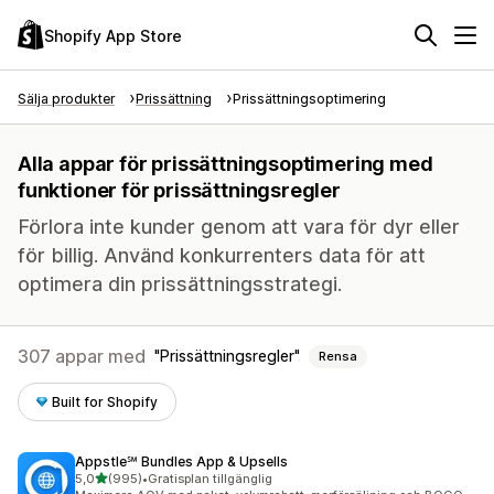
Shopify App Store
Sälja produkter
Prissättning
Prissättningsoptimering
Alla appar för prissättningsoptimering med
funktioner för prissättningsregler
Förlora inte kunder genom att vara för dyr eller
för billig. Använd konkurrenters data för att
optimera din prissättningsstrategi.
307 appar med
Prissättningsregler
Rensa
Built for Shopify
Appstle℠ Bundles App & Upsells
av 5 stjärnor
5,0
(995)
•
Gratisplan tillgänglig
995 recensioner totalt