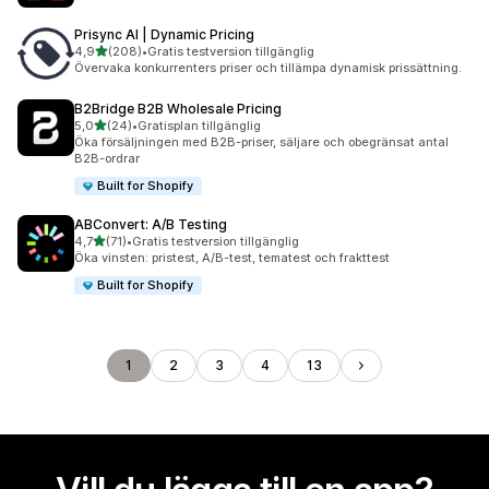
Prisync AI | Dynamic Pricing
av 5 stjärnor
4,9
(208)
•
Gratis testversion tillgänglig
208 recensioner totalt
Övervaka konkurrenters priser och tillämpa dynamisk prissättning.
B2Bridge B2B Wholesale Pricing
av 5 stjärnor
5,0
(24)
•
Gratisplan tillgänglig
24 recensioner totalt
Öka försäljningen med B2B-priser, säljare och obegränsat antal
B2B-ordrar
Built for Shopify
ABConvert: A/B Testing
av 5 stjärnor
4,7
(71)
•
Gratis testversion tillgänglig
71 recensioner totalt
Öka vinsten: pristest, A/B-test, tematest och frakttest
Built for Shopify
1
2
3
4
13