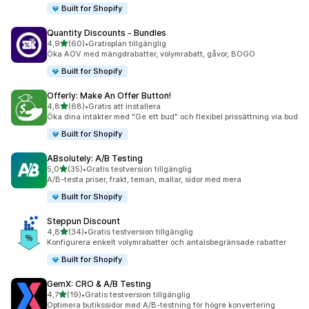
Built for Shopify
Quantity Discounts ‑ Bundles
av 5 stjärnor
4,9
(60)
•
Gratisplan tillgänglig
60 recensioner totalt
Öka AOV med mängdrabatter, volymrabatt, gåvor, BOGO
Built for Shopify
Offerly: Make An Offer Button!
av 5 stjärnor
4,8
(68)
•
Gratis att installera
68 recensioner totalt
Öka dina intäkter med "Ge ett bud" och flexibel prissättning via bud
Built for Shopify
ABsolutely: A/B Testing
av 5 stjärnor
5,0
(35)
•
Gratis testversion tillgänglig
35 recensioner totalt
A/B-testa priser, frakt, teman, mallar, sidor med mera
Built for Shopify
Steppun Discount
av 5 stjärnor
4,8
(34)
•
Gratis testversion tillgänglig
34 recensioner totalt
Konfigurera enkelt volymrabatter och antalsbegränsade rabatter.
Built for Shopify
GemX: CRO & A/B Testing
av 5 stjärnor
4,7
(19)
•
Gratis testversion tillgänglig
19 recensioner totalt
Optimera butikssidor med A/B-testning för högre konvertering