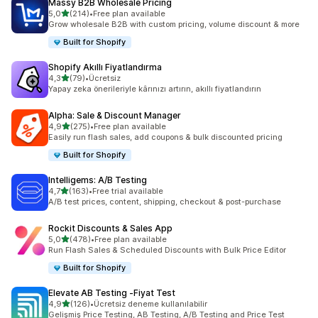
Massy B2B Wholesale Pricing
5 yıldız üzerinden
5,0
(214)
•
Free plan available
toplam 214 değerlendirme
Grow wholesale B2B with custom pricing, volume discount & more
Built for Shopify
Shopify Akıllı Fiyatlandırma
5 yıldız üzerinden
4,3
(79)
•
Ücretsiz
toplam 79 değerlendirme
Yapay zeka önerileriyle kârınızı artırın, akıllı fiyatlandırın
Alpha: Sale & Discount Manager
5 yıldız üzerinden
4,9
(275)
•
Free plan available
toplam 275 değerlendirme
Easily run flash sales, add coupons & bulk discounted pricing
Built for Shopify
Intelligems: A/B Testing
5 yıldız üzerinden
4,7
(163)
•
Free trial available
toplam 163 değerlendirme
A/B test prices, content, shipping, checkout & post-purchase
Rockit Discounts & Sales App
5 yıldız üzerinden
5,0
(478)
•
Free plan available
toplam 478 değerlendirme
Run Flash Sales & Scheduled Discounts with Bulk Price Editor
Built for Shopify
Elevate AB Testing ‑Fiyat Test
5 yıldız üzerinden
4,9
(126)
•
Ücretsiz deneme kullanılabilir
toplam 126 değerlendirme
Gelişmiş Price Testing, AB Testing, A/B Testing and Price Test