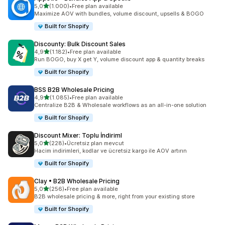
5 yıldız üzerinden
5,0
(1.000)
•
Free plan available
toplam 1000 değerlendirme
Maximize AOV with bundles, volume discount, upsells & BOGO
Built for Shopify
Discounty: Bulk Discount Sales
5 yıldız üzerinden
4,9
(1.182)
•
Free plan available
toplam 1182 değerlendirme
Run BOGO, buy X get Y, volume discount app & quantity breaks
Built for Shopify
BSS B2B Wholesale Pricing
5 yıldız üzerinden
4,9
(1.085)
•
Free plan available
toplam 1085 değerlendirme
Centralize B2B & Wholesale workflows as an all-in-one solution
Built for Shopify
Discount Mixer: Toplu İndiriml
5 yıldız üzerinden
5,0
(228)
•
Ücretsiz plan mevcut
toplam 228 değerlendirme
Hacim indirimleri, kodlar ve ücretsiz kargo ile AOV artırın
Built for Shopify
Clay • B2B Wholesale Pricing
5 yıldız üzerinden
5,0
(256)
•
Free plan available
toplam 256 değerlendirme
B2B wholesale pricing & more, right from your existing store
Built for Shopify