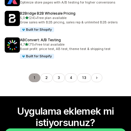
Optimize store pages with A/B testing for higher conversions
B2Bridge B2B Wholesale Pricing
5 yıldız üzerinden
5,0
(24)
•
Free plan available
toplam 24 değerlendirme
Grow sales with B2B pricing, sales rep & unlimited B2B orders
Built for Shopify
ABConvert: A/B Testing
5 yıldız üzerinden
4,7
(71)
•
Free trial available
toplam 71 değerlendirme
Boost profit: price test, AB test, theme test & shipping test
Built for Shopify
1
2
3
4
13
Uygulama eklemek mi
istiyorsunuz?