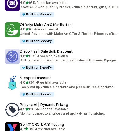
5 yıldız üzerinden
4,9
(61)
•
Free plan available
toplam 61 değerlendirme
Boost AOV with quantity breaks, volume discount, gifts, BOGO
Built for Shopify
Offerly: Make An Offer Button!
5 yıldız üzerinden
4,8
(68)
•
Free to install
toplam 68 değerlendirme
Unlock Revenue with Make An Offer & Flexible Prices by offers
Built for Shopify
Disco Flash Sale Bulk Discount
5 yıldız üzerinden
4,8
(101)
•
Free plan available
toplam 101 değerlendirme
Bulk price editor & scheduled flash sales with timers & pages.
Built for Shopify
Steppun Discount
5 yıldız üzerinden
4,8
(34)
•
Free trial available
toplam 34 değerlendirme
Easily set up volume discounts and piece-limited discounts.
Built for Shopify
Prisync AI | Dynamic Pricing
5 yıldız üzerinden
4,9
(208)
•
Free trial available
toplam 208 değerlendirme
Monitor competitors' prices and apply dynamic pricing.
GemX: CRO & A/B Testing
5 yıldız üzerinden
4,7
(19)
•
Free trial available
toplam 19 değerlendirme