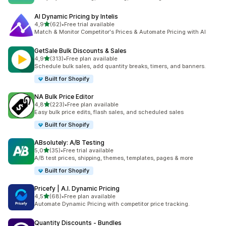
AI Dynamic Pricing by Intelis
5 yıldız üzerinden
4,9
(62)
•
Free trial available
toplam 62 değerlendirme
Match & Monitor Competitor's Prices & Automate Pricing with AI
GetSale Bulk Discounts & Sales
5 yıldız üzerinden
4,9
(313)
•
Free plan available
toplam 313 değerlendirme
Schedule bulk sales, add quantity breaks, timers, and banners.
Built for Shopify
NA Bulk Price Editor
5 yıldız üzerinden
4,8
(223)
•
Free plan available
toplam 223 değerlendirme
Easy bulk price edits, flash sales, and scheduled sales
Built for Shopify
ABsolutely: A/B Testing
5 yıldız üzerinden
5,0
(35)
•
Free trial available
toplam 35 değerlendirme
A/B test prices, shipping, themes, templates, pages & more
Built for Shopify
Pricefy | A.I. Dynamic Pricing
5 yıldız üzerinden
4,5
(68)
•
Free plan available
toplam 68 değerlendirme
Automate Dynamic Pricing with competitor price tracking.
Quantity Discounts ‑ Bundles