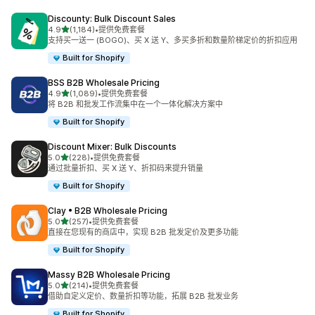
Discounty: Bulk Discount Sales
星（满分 5 星）
4.9
(1,184)
•
提供免费套餐
总共 1184 条评论
支持买一送一 (BOGO)、买 X 送 Y、多买多折和数量阶梯定价的折扣应用
Built for Shopify
BSS B2B Wholesale Pricing
星（满分 5 星）
4.9
(1,089)
•
提供免费套餐
总共 1089 条评论
将 B2B 和批发工作流集中在一个一体化解决方案中
Built for Shopify
Discount Mixer: Bulk Discounts
星（满分 5 星）
5.0
(228)
•
提供免费套餐
总共 228 条评论
通过批量折扣、买 X 送 Y、折扣码来提升销量
Built for Shopify
Clay • B2B Wholesale Pricing
星（满分 5 星）
5.0
(257)
•
提供免费套餐
总共 257 条评论
直接在您现有的商店中，实现 B2B 批发定价及更多功能
Built for Shopify
Massy B2B Wholesale Pricing
星（满分 5 星）
5.0
(214)
•
提供免费套餐
总共 214 条评论
借助自定义定价、数量折扣等功能，拓展 B2B 批发业务
Built for Shopify