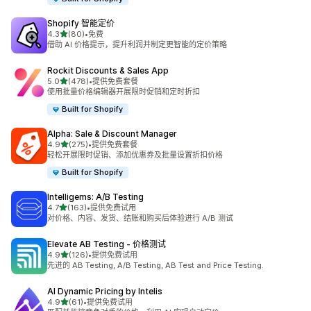
Shopify 智能定价
星（满分 5 星）
4.3
(80)
•
免费
总共 80 条评论
借助 AI 价格提示，提升利润并制定更智能的定价策略
Rockit Discounts & Sales App
星（满分 5 星）
5.0
(478)
•
提供免费套餐
总共 478 条评论
使用批量价格编辑器开展限时促销和定时折扣
Built for Shopify
Alpha: Sale & Discount Manager
星（满分 5 星）
4.9
(275)
•
提供免费套餐
总共 275 条评论
轻松开展限时促销、添加优惠券及批量设置折扣价格
Built for Shopify
Intelligems: A/B Testing
星（满分 5 星）
4.7
(163)
•
提供免费试用
总共 163 条评论
对价格、内容、发货、结账和购买后体验进行 A/B 测试
Elevate AB Testing ‑ 价格测试
星（满分 5 星）
4.9
(126)
•
提供免费试用
总共 126 条评论
先进的 AB Testing, A/B Testing, AB Test and Price Testing.
AI Dynamic Pricing by Intelis
星（满分 5 星）
4.9
(61)
•
提供免费试用
总共 61 条评论