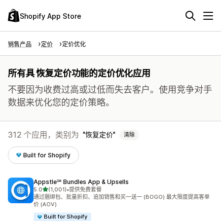
Shopify App Store
销售产品
定价
定价优化
所有具 恢复定价功能的定价优化应用
不要因为收费过高或过低而失去客户。使用竞争对手
数据来优化您的定价策略。
312 个应用，类别为
恢复定价
清除
Built for Shopify
Appstle℠ Bundles App & Upsells
星（满分 5 星）
5.0
(1,001)
•
提供免费套餐
总共 1001 条评论
通过捆绑包、批量折扣、追加销售和买一送一 (BOGO) 最大限度提高客单
价 (AOV)
Built for Shopify