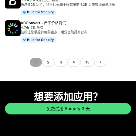
5.0
(24)
•
提供免费套餐
总共 24 条评论
通过 B2B 定价、销售代表和不限数量的 B2B 订单推动销量增长
Built for Shopify
ABConvert ‑ 产品价格测试
星（满分 5 星）
4.7
(71)
•
免费
总共 71 条评论
轻松让您掌握价格甜蜜点，睡觉也能提升获利
Built for Shopify
1
2
3
4
13
想要添加应用？
免费试用 Shopify 3 天