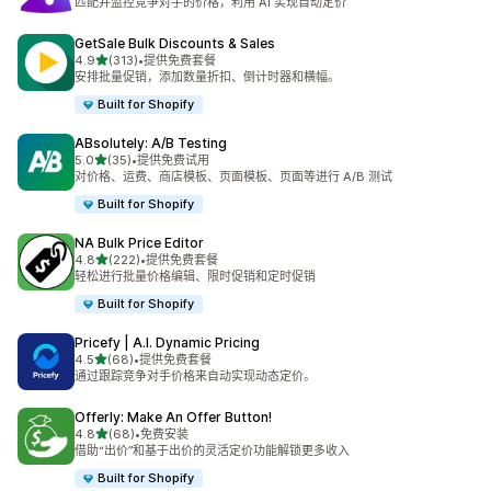
匹配并监控竞争对手的价格，利用 AI 实现自动定价
GetSale Bulk Discounts & Sales
星（满分 5 星）
4.9
(313)
•
提供免费套餐
总共 313 条评论
安排批量促销，添加数量折扣、倒计时器和横幅。
Built for Shopify
ABsolutely: A/B Testing
星（满分 5 星）
5.0
(35)
•
提供免费试用
总共 35 条评论
对价格、运费、商店模板、页面模板、页面等进行 A/B 测试
Built for Shopify
NA Bulk Price Editor
星（满分 5 星）
4.8
(222)
•
提供免费套餐
总共 222 条评论
轻松进行批量价格编辑、限时促销和定时促销
Built for Shopify
Pricefy | A.I. Dynamic Pricing
星（满分 5 星）
4.5
(68)
•
提供免费套餐
总共 68 条评论
通过跟踪竞争对手价格来自动实现动态定价。
Offerly: Make An Offer Button!
星（满分 5 星）
4.8
(68)
•
免费安装
总共 68 条评论
借助“出价”和基于出价的灵活定价功能解锁更多收入
Built for Shopify