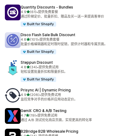
Quantity Discounts ‑ Bundles
星（满分 5 星）
4.9
(61)
•
提供免费套餐
总共 61 条评论
通过阶梯定价、批量折扣、赠品及买一送一来提高客单价
Built for Shopify
Disco Flash Sale Bulk Discount
星（满分 5 星）
4.8
(101)
•
提供免费套餐
总共 101 条评论
批量价格编辑器和定时限时促销，提供计时器和专属页面。
Built for Shopify
Steppun Discount
星（满分 5 星）
4.8
(34)
•
提供免费试用
总共 34 条评论
轻松设置批量折扣和限量折扣。
Built for Shopify
Prisync AI | Dynamic Pricing
星（满分 5 星）
4.9
(208)
•
提供免费试用
总共 208 条评论
监控竞争对手的价格并应用动态定价。
GemX: CRO & A/B Testing
星（满分 5 星）
4.7
(19)
•
提供免费试用
总共 19 条评论
通过 A/B 测试优化商店页面，实现更高的转化率
B2Bridge B2B Wholesale Pricing
星（满分 5 星）