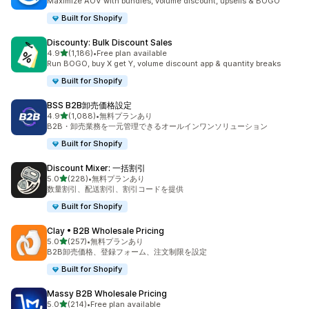
Maximize AOV with bundles, volume discount, upsells & BOGO
Built for Shopify
Discounty: Bulk Discount Sales
5つ星中
4.9
(1,186)
•
Free plan available
合計レビュー数：1186件
Run BOGO, buy X get Y, volume discount app & quantity breaks
Built for Shopify
BSS B2B卸売価格設定
5つ星中
4.9
(1,088)
•
無料プランあり
合計レビュー数：1088件
B2B・卸売業務を一元管理できるオールインワンソリューション
Built for Shopify
Discount Mixer: 一括割引
5つ星中
5.0
(228)
•
無料プランあり
合計レビュー数：228件
数量割引、配送割引、割引コードを提供
Built for Shopify
Clay • B2B Wholesale Pricing
5つ星中
5.0
(257)
•
無料プランあり
合計レビュー数：257件
B2B卸売価格、登録フォーム、注文制限を設定
Built for Shopify
Massy B2B Wholesale Pricing
5つ星中
5.0
(214)
•
Free plan available
合計レビュー数：214件