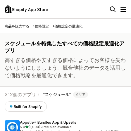
Shopify App Store
商品を販売する
価格設定
価格設定の最適化
スケジュールを特集したすべての価格設定最適化ア
プリ
高すぎる価格や安すぎる価格によってお客様を失わ
ないようにしましょう。競合他社のデータを活用し
て価格戦略を最適化できます。
312個のアプリ：
スケジュール
クリア
Built for Shopify
Appstle℠ Bundles App & Upsells
5つ星中
5.0
(1,004)
•
Free plan available
合計レビュー数：1004件