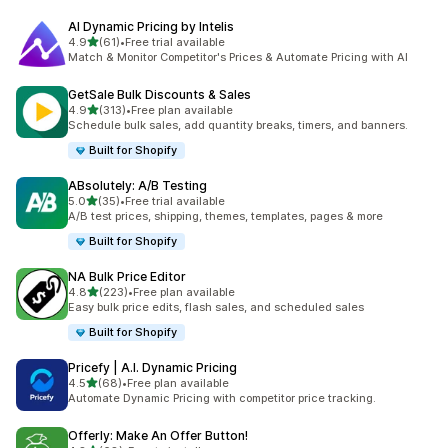
AI Dynamic Pricing by Intelis
5つ星中
4.9
(61)
•
Free trial available
合計レビュー数：61件
Match & Monitor Competitor's Prices & Automate Pricing with AI
GetSale Bulk Discounts & Sales
5つ星中
4.9
(313)
•
Free plan available
合計レビュー数：313件
Schedule bulk sales, add quantity breaks, timers, and banners.
Built for Shopify
ABsolutely: A/B Testing
5つ星中
5.0
(35)
•
Free trial available
合計レビュー数：35件
A/B test prices, shipping, themes, templates, pages & more
Built for Shopify
NA Bulk Price Editor
5つ星中
4.8
(223)
•
Free plan available
合計レビュー数：223件
Easy bulk price edits, flash sales, and scheduled sales
Built for Shopify
Pricefy | A.I. Dynamic Pricing
5つ星中
4.5
(68)
•
Free plan available
合計レビュー数：68件
Automate Dynamic Pricing with competitor price tracking.
Offerly: Make An Offer Button!