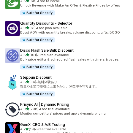
5つ星中
4.8
(68)
•
Free to install
合計レビュー数：68件
Unlock Revenue with Make An Offer & Flexible Prices by offers
Built for Shopify
Quantity Discounts ‑ Selector
5つ星中
4.9
(61)
•
Free plan available
合計レビュー数：61件
Boost AOV with quantity breaks, volume discount, gifts, BOGO
Built for Shopify
Disco Flash Sale Bulk Discount
5つ星中
4.8
(101)
•
Free plan available
合計レビュー数：101件
Bulk price editor & scheduled flash sales with timers & pages.
Built for Shopify
Steppun Discount
5つ星中
4.8
(34)
•
無料体験あり
合計レビュー数：34件
数量や金額で割引に上限をかけ、利益率を守ります。
Built for Shopify
Prisync AI | Dynamic Pricing
5つ星中
4.9
(208)
•
Free trial available
合計レビュー数：208件
Monitor competitors' prices and apply dynamic pricing.
GemX: CRO & A/B Testing
5つ星中
4.7
(19)
•
Free trial available
合計レビュー数：19件