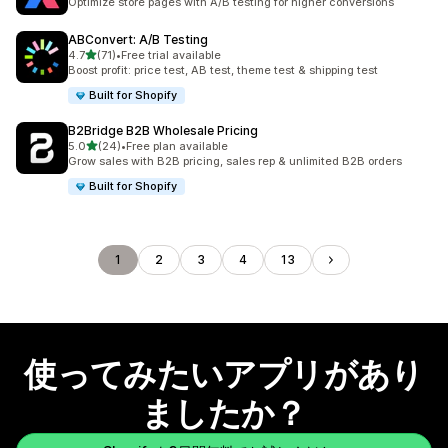
Optimize store pages with A/B testing for higher conversions
ABConvert: A/B Testing
5つ星中
4.7
(71)
•
Free trial available
合計レビュー数：71件
Boost profit: price test, AB test, theme test & shipping test
Built for Shopify
B2Bridge B2B Wholesale Pricing
5つ星中
5.0
(24)
•
Free plan available
合計レビュー数：24件
Grow sales with B2B pricing, sales rep & unlimited B2B orders
Built for Shopify
1
2
3
4
13
使ってみたいアプリがあり
ましたか？