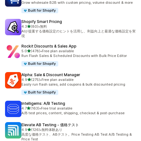
Grow wholesale B2B with custom pricing, volume discount & more
Built for Shopify
Shopify Smart Pricing
5つ星中
4.3
(80)
•
無料
合計レビュー数：80件
AIが提案する価格設定のヒントを活用し、利益向上と最適な価格設定を実
現
Rockit Discounts & Sales App
5つ星中
5.0
(478)
•
Free plan available
合計レビュー数：478件
Run Flash Sales & Scheduled Discounts with Bulk Price Editor
Built for Shopify
Alpha: Sale & Discount Manager
5つ星中
4.9
(275)
•
Free plan available
合計レビュー数：275件
Easily run flash sales, add coupons & bulk discounted pricing
Built for Shopify
Intelligems: A/B Testing
5つ星中
4.7
(163)
•
Free trial available
合計レビュー数：163件
A/B test prices, content, shipping, checkout & post-purchase
Elevate AB Testing ‑ 価格テスト
5つ星中
4.9
(126)
•
無料体験あり
合計レビュー数：126件
高度な価格テスト、ABテスト。Price Testing AB Test A/B Testing &
Price Test